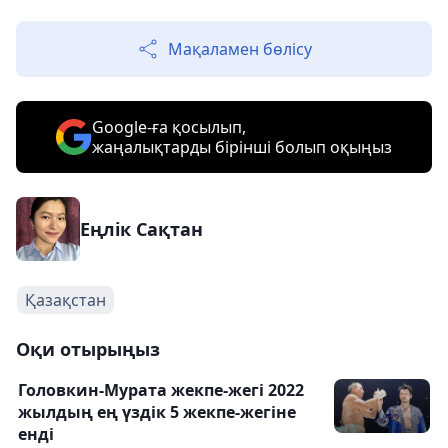
Мақаламен бөлісу
Google-ға қосылып,
жаңалықтарды бірінші болып оқыңыз
Еңлік Сақтан
Қазақстан
Оқи отырыңыз
Головкин-Мурата жекпе-жегі 2022
жылдың ең үздік 5 жекпе-жегіне
енді