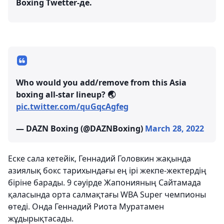
Boxing Twetter-де.
Who would you add/remove from this Asia
boxing all-star lineup? 🌏
pic.twitter.com/quGqcAgfeg
— DAZN Boxing (@DAZNBoxing)
March 28, 2022
Еске сала кетейік, Геннадий Головкин жақында
азиялық бокс тарихындағы ең ірі жекпе-жектердің
біріне барады. 9 сәуірде Жапонияның Сайтамада
қаласында орта салмақтағы WBA Super чемпионы
өтеді. Онда Геннадий Риота Муратамен
жұдырықтасады.