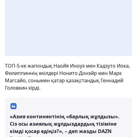
ТОП-5-ке жапондық Наойя Иноуэ мен Кадзуто Иока,
Филиппиннің өкілдері Нонито Донэйр мен Марк
Магсайо, сонымен қатар қазақстандық Геннадий
Головкин кірді.
«Азия континентінің «барлық жұлдызы».
Сіз осы азиялық жұлдыздардың тізіміне
кімді қосар едіңіз?», – деп жазды DAZN