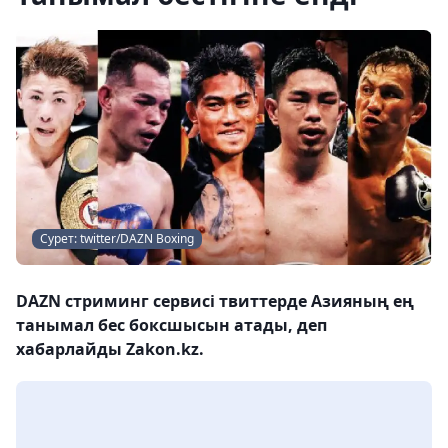
Сурет: twitter/DAZN Boxing
DAZN стриминг сервисі твиттерде Азияның ең
танымал бес боксшысын атады, деп
хабарлайды Zakon.kz.