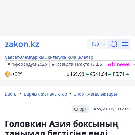
Қаз
Саясат
Әлем
Қаржы
Оқиға
Құқық
Мақалалар
#Референдум-2026
#Қазақстан мақтанышы
+32°
$
469.93
€
541.64
₽
5.71
Басты
Барлық жаңалықтар
Спорт жаңалықтары
Спорт
14:55, 29 наурыз 2022
Головкин Азия боксының
танымал бестігіне енді