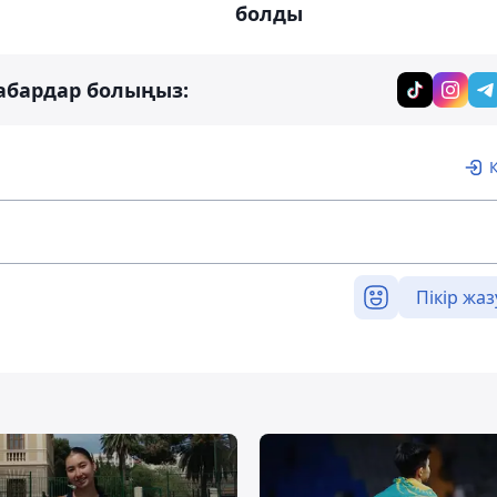
болды
абардар болыңыз:
Пікір жаз