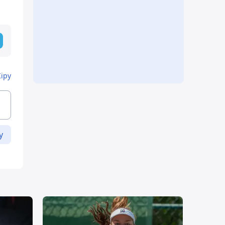
Кіру
у