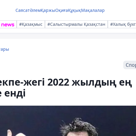
Саясат
Әлем
Қаржы
Оқиға
Құқық
Мақалалар
#Қазақмыс
#Салыстырмалы Қазақстан
#Халық бухг
тары
Спо
кпе-жегі 2022 жылдың ең
 енді