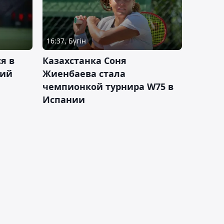
16:37, Бүгін
я в
Казахстанка Соня
кий
Жиенбаева стала
чемпионкой турнира W75 в
Испании