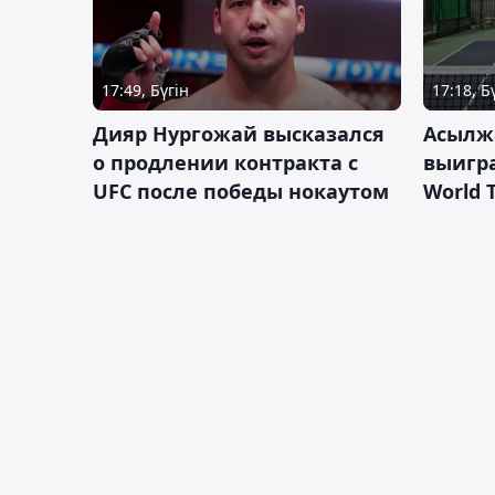
17:49, Бүгін
17:18, Б
Дияр Нургожай высказался
Асылж
о продлении контракта с
выигр
UFC после победы нокаутом
World 