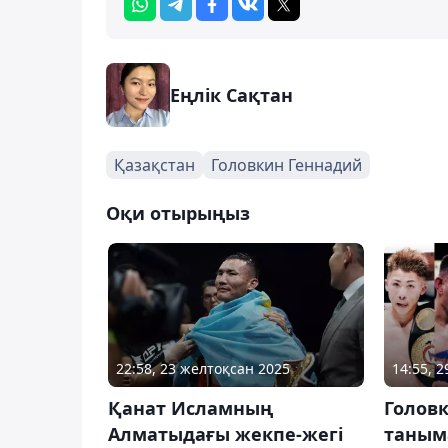
Еңлік Сақтан
Қазақстан
Головкин Геннадий
Оқи отырыңыз
22:58, 23 желтоқсан 2025
14:55, 
Қанат Исламның
Голов
Алматыдағы жекпе-жегі
таныма