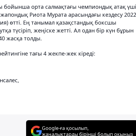
ы бойынша орта салмақтағы чемпиондық атақ үш
 жапондық Риота Мурата арасындағы кездесу 202
ия) өтті. Ең танымал қазақстандық боксшы
а түсіріп, жеңіске жетті. Ал одан бір күн бұрын
40 жасқа толды.
ейтингіне тағы 4 жекпе-жек кіреді:
нсалес,
Google-ға қосылып,
жаңалықтарды бірінші болып оқыңыз