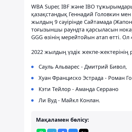
WBA Super, IBF және IBO тұжырымдар
қазақстандық Геннадий Головкин мен
жылдың 9 сәуірінде Сайтамада (Жапон
тоғызыншы раундта қарсыласын нокаутқ
GGG өзінің мерейтойын атап өтті. Ол 
2022 жылдың үздік жекпе-жектерінің р
Сауль Альварес - Дмитрий Бивол,
Хуан Франциско Эстрада - Роман Го
Кэти Тейлор - Аманда Серрано
Ли Вуд - Майкл Конлан.
Мақаламен бөлісу: