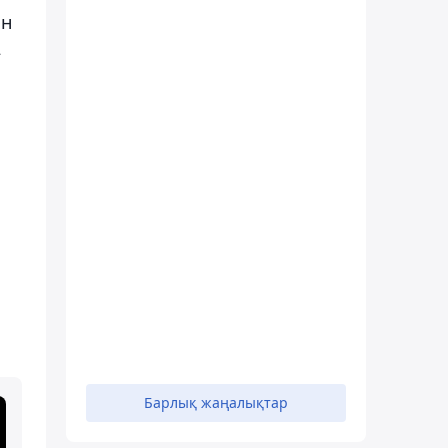
ін
2
Барлық жаңалықтар