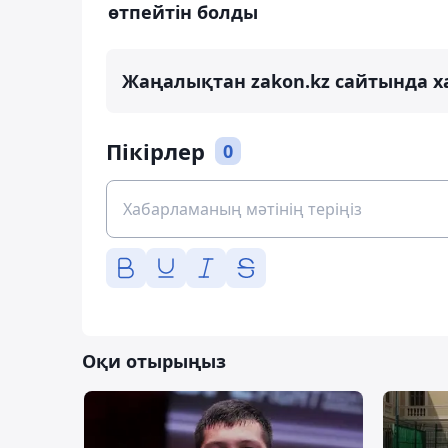
өтпейтін болды
Жаңалықтан zakon.kz сайтында х
Пікірлер
0
Оқи отырыңыз