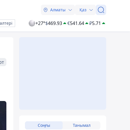
Алматы
Қаз
+27°
$
469.93
€
541.64
₽
5.71
алтері
рт
Соңғы
Танымал