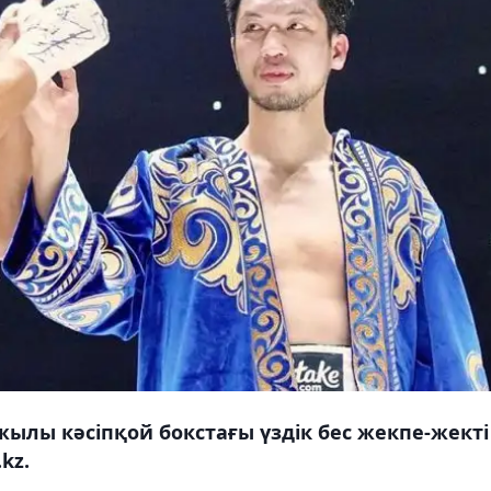
ылы кәсіпқой бокстағы үздік бес жекпе-жекті
kz.