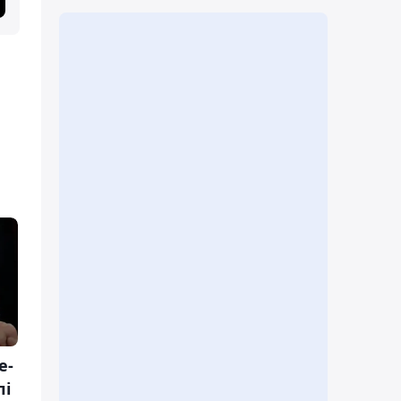
е-
лі