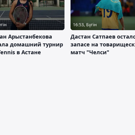
үгін
16:53, Бүгін
ан Арыстанбекова
Дастан Сатпаев осталс
ала домашний турнир
запасе на товарищес
Tennis в Астане
матч "Челси"