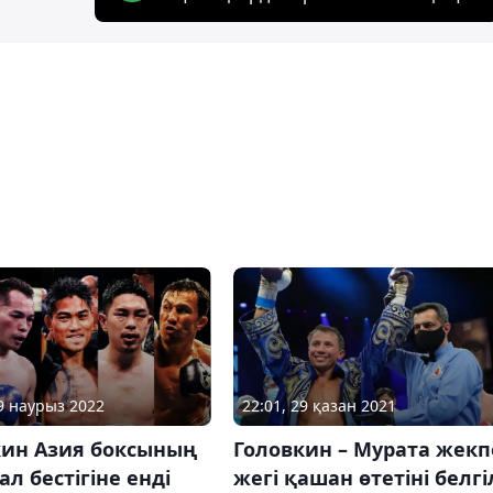
29 наурыз 2022
22:01, 29 қазан 2021
кин Азия боксының
Головкин – Мурата жекп
л бестігіне енді
жегі қашан өтетіні белгі