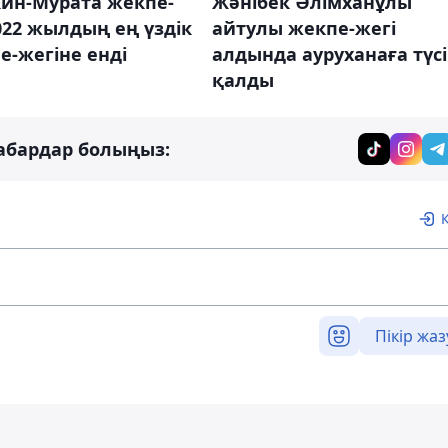
кин-Мурата жекпе-
Жәнібек Әлімханұлы
022 жылдың ең үздік
айтулы жекпе-жегі
е-жегіне енді
алдында ауруханаға түс
қалды
абардар болыңыз:
Пікір жаз