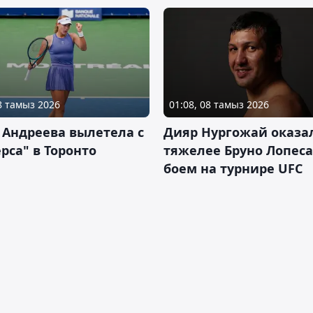
08 тамыз 2026
01:08, 08 тамыз 2026
 Андреева вылетела с
Дияр Нургожай оказа
рса" в Торонто
тяжелее Бруно Лопеса
боем на турнире UFC