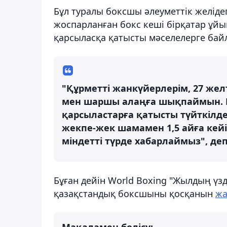
Бұл туралы боксшы әлеуметтік желіде
жоспарланған бокс кеші бірқатар ұй
қарсыласқа қатысты мәселелерге байл
"Құрметті жанкүйерлерім, 27 желт
мен шаршы алаңға шықпаймын. Бұ
қарсыластарға қатысты түйткілде
жекпе-жек шамамен 1,5 айға кейі
міндетті түрде хабарлаймыз", де
Бұған дейін World Boxing "Жылдың үзд
қазақстандық боксшыны қосқанын
жа
Мақаламен бөлісу: