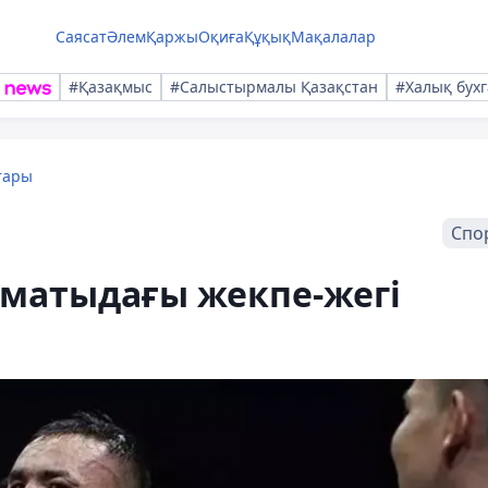
Саясат
Әлем
Қаржы
Оқиға
Құқық
Мақалалар
#Қазақмыс
#Салыстырмалы Қазақстан
#Халық бухг
тары
Спо
матыдағы жекпе-жегі