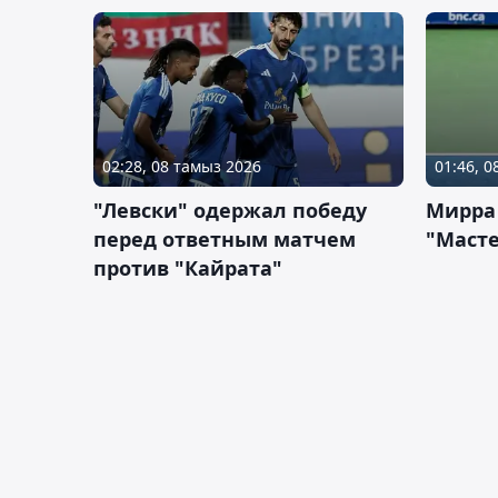
02:28, 08 тамыз 2026
01:46, 
"Левски" одержал победу
Мирра
перед ответным матчем
"Масте
против "Кайрата"