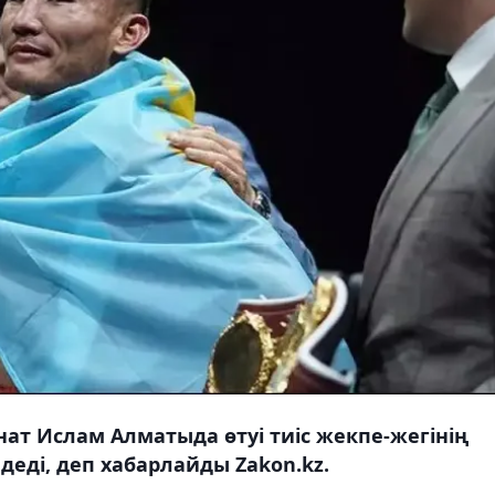
ат Ислам Алматыда өтуі тиіс жекпе-жегінің
деді, деп хабарлайды Zakon.kz.