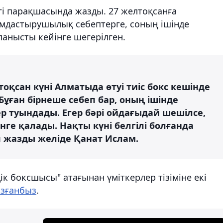
гі парақшасында жазды. 27 желтоқсанға
ымдастырушылық себептерге, соның ішінде
анысты кейінге шегерілген.
оқсан күні Алматыда өтуі тиіс бокс кешінде
ған бірнеше себеп бар, оның ішінде
р туындады. Егер бәрі ойдағыдай шешілсе,
нге қалады. Нақты күні белгілі болғанда
п жазды желіде Қанат Ислам.
ік боксшысы" атағынан үміткерлер тізіміне екі
зғанбыз
.