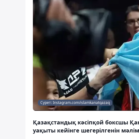
Сурет: Instagram.com/islamkanatqazaq
Қазақстандық кәсіпқой боксшы Қан
уақыты кейінге шегерілгенін мәлім