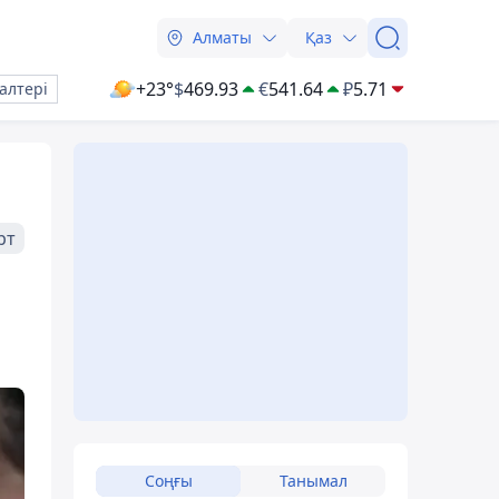
Алматы
Қаз
+23°
$
469.93
€
541.64
₽
5.71
алтері
рт
Соңғы
Танымал