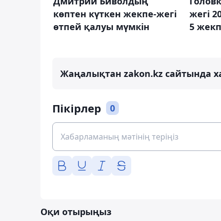
Дмитрий Биволдың
Голов
көптен күткен жекпе-жегі
жегі 2
өтпей қалуы мүмкін
5 жекп
Жаңалықтан zakon.kz сайтында х
Пікірлер
0
Оқи отырыңыз