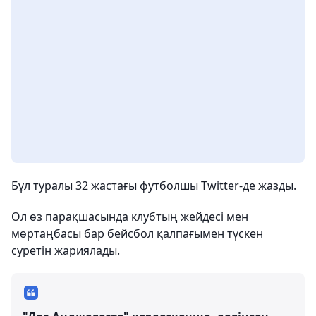
Бұл туралы 32 жастағы футболшы Twitter-де жазды.
Ол өз парақшасында клубтың жейдесі мен
мөртаңбасы бар бейсбол қалпағымен түскен
суретін жариялады.