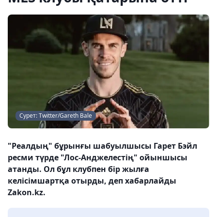
Сурет: Twitter/Gareth Bale
"Реалдың" бұрынғы шабуылшысы Гарет Бэйл
ресми түрде "Лос-Анджелестің" ойыншысы
атанды. Ол бұл клубпен бір жылға
келісімшартқа отырды, деп хабарлайды
Zakon.kz.