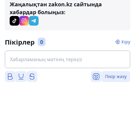
Жаңалықтан zakon.kz сайтында
хабардар болыңыз:
Пікірлер
0
Кіру
Пікір жазу