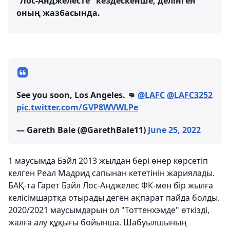
"Лос-Анджелесте" кездескенше, делінген
оның жазбасында.
See you soon, Los Angeles. 👊
@LAFC
@LAFC3252
pic.twitter.com/GVP8WVWLPe
— Gareth Bale (@GarethBale11)
June 25, 2022
1 маусымда Бэйл 2013 жылдан бері өнер көрсетіп
келген Реал Мадрид сапынан кететінін жариялады.
БАҚ-та Гарет Бэйл Лос-Анджелес ФК-мен бір жылға
келісімшартқа отырады деген ақпарат пайда болды.
2020/2021 маусымдарын ол "Тоттенхэмде" өткізді,
жалға алу құқығы бойынша. Шабуылшының