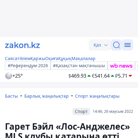
Қаз
Саясат
Әлем
Қаржы
Оқиға
Құқық
Мақалалар
#Референдум-2026
#Қазақстан мақтанышы
+25°
$
469.93
€
541.64
₽
5.71
Басты
Барлық жаңалықтар
Спорт жаңалықтары
Спорт
14:46, 26 маусым 2022
Гарет Бэйл «Лос-Анджелес»
MLS клубы қатарына өтті