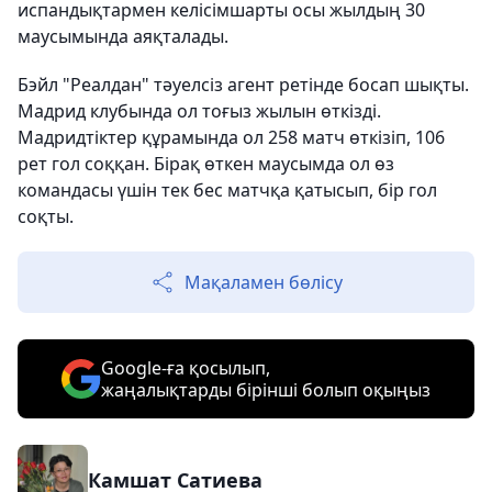
испандықтармен келісімшарты осы жылдың 30
маусымында аяқталады.
Бэйл "Реалдан" тәуелсіз агент ретінде босап шықты.
Мадрид клубында ол тоғыз жылын өткізді.
Мадридтіктер құрамында ол 258 матч өткізіп, 106
рет гол соққан. Бірақ өткен маусымда ол өз
командасы үшін тек бес матчқа қатысып, бір гол
соқты.
Мақаламен бөлісу
Google-ға қосылып,
жаңалықтарды бірінші болып оқыңыз
Камшат Сатиева