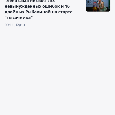
"Лена сама не своя": 58
невынужденных ошибок и 16
двойных Рыбакиной на старте
"тысячника"
09:11, Бүгін