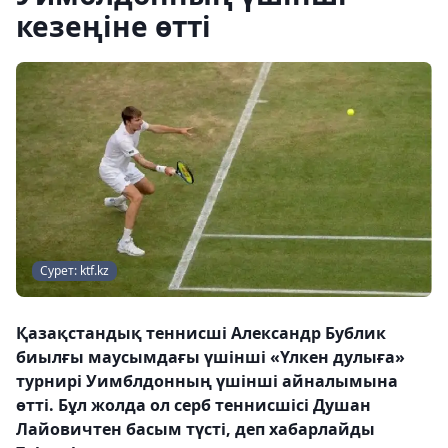
кезеңіне өтті
Сурет: ktf.kz
Қазақстандық теннисші Александр Бублик
биылғы маусымдағы үшінші «Үлкен дулыға»
турнирі Уимблдонның үшінші айналымына
өтті. Бұл жолда ол серб теннисшісі Душан
Лайовичтен басым түсті, деп хабарлайды