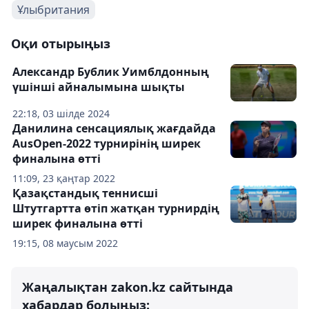
Ұлыбритания
Оқи отырыңыз
Александр Бублик Уимблдонның
үшінші айналымына шықты
22:18, 03 шілде 2024
Данилина сенсациялық жағдайда
AusOpen-2022 турнирінің ширек
финалына өтті
11:09, 23 қаңтар 2022
Қазақстандық теннисші
Штутгартта өтіп жатқан турнирдің
ширек финалына өтті
19:15, 08 маусым 2022
Жаңалықтан zakon.kz сайтында
хабардар болыңыз: