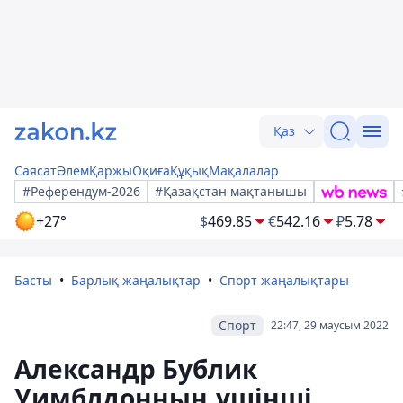
Қаз
Саясат
Әлем
Қаржы
Оқиға
Құқық
Мақалалар
#Референдум-2026
#Қазақстан мақтанышы
+27°
$
469.85
€
542.16
₽
5.78
Басты
Барлық жаңалықтар
Спорт жаңалықтары
Спорт
22:47, 29 маусым 2022
Александр Бублик
Уимблдонның үшінші