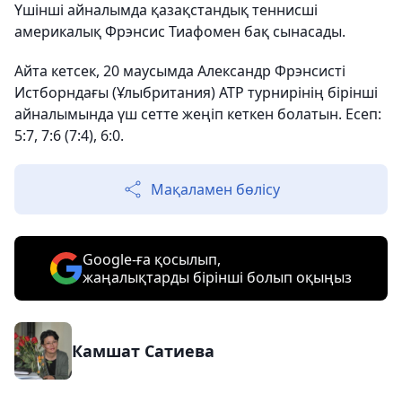
Үшінші айналымда қазақстандық теннисші
америкалық Фрэнсис Тиафомен бақ сынасады.
Айта кетсек, 20 маусымда Александр Фрэнсисті
Истборндағы (Ұлыбритания) ATP турнирінің бірінші
айналымында үш сетте жеңіп кеткен болатын. Есеп:
5:7, 7:6 (7:4), 6:0.
Мақаламен бөлісу
Google-ға қосылып,
жаңалықтарды бірінші болып оқыңыз
Камшат Сатиева