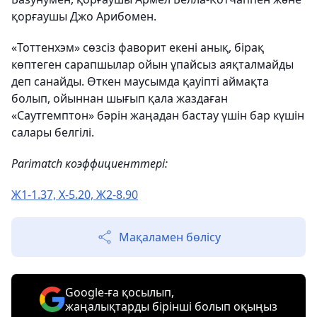
қорғаушы Джо Арибомен.
«Тоттенхэм» сөзсіз фаворит екені анық, бірақ
көптеген сарапшылар ойын ұпайсыз аяқталмайды
деп санайды. Өткен маусымда қауіпті аймақта
болып, ойыннан шығып қала жаздаған
«Саутгемптон» бәрін жаңадан бастау үшін бар күшін
салары белгілі.
Parimatch коэффициенттері:
Ж1-1.37, Х-5.20, Ж2-8.90
Мақаламен бөлісу
Google-ға қосылып,
жаңалықтарды бірінші болып оқыңыз