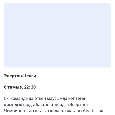
Эвертон-Челси
6 тамыз, 22: 30
Екі команда да өткен маусымда көптеген
қиындықтарды бастан өткерді. «Эвертон»
Чемпионаттан шығып қала жаздағаны белгілі, ал