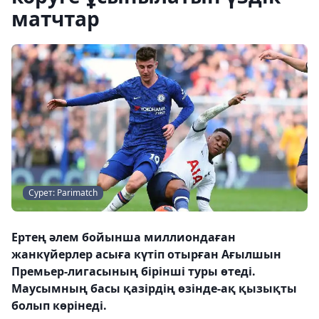
матчтар
Сурет: Parimatch
Ертең әлем бойынша миллиондаған
жанкүйерлер асыға күтіп отырған Ағылшын
Премьер-лигасының бірінші туры өтеді.
Маусымның басы қазірдің өзінде-ақ қызықты
болып көрінеді.