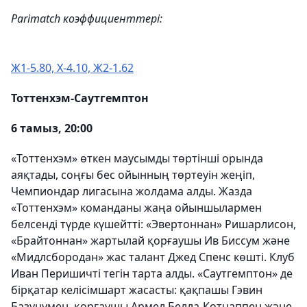
Parimatch коэффициенттері:
Ж1-5.80, Х-4.10, Ж2-1.62
Тоттенхэм-Саутгемптон
6 тамыз, 20:00
«Тоттенхэм» өткен маусымды төртінші орында
аяқтады, соңғы бес ойынның төртеуін жеңіп,
Чемпиондар лигасына жолдама алды. Жазда
«Тоттенхэм» команданы жаңа ойыншылармен
белсенді түрде күшейтті: «Эвертоннан» Ришарлисон,
«Брайтоннан» жартылай қорғаушы Ив Биссум және
«Мидлсбородан» жас талант Джед Спенс көшті. Клуб
Иван Перишичті тегін тарта алды. «Саутгемптон» де
бірқатар келісімшарт жасасты: қақпашы Гэвин
Базунумен, қорғаушы Армел Белла-Котчаппен және