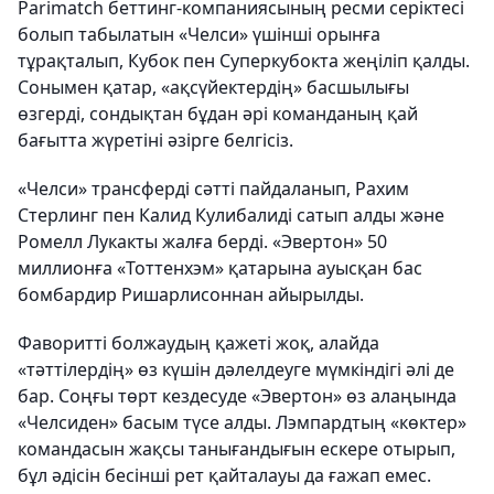
Parimatch беттинг-компаниясының ресми серіктесі
болып табылатын «Челси» үшінші орынға
тұрақталып, Кубок пен Суперкубокта жеңіліп қалды.
Сонымен қатар, «ақсүйектердің» басшылығы
өзгерді, сондықтан бұдан әрі команданың қай
бағытта жүретіні әзірге белгісіз.
«Челси» трансферді сәтті пайдаланып, Рахим
Стерлинг пен Калид Кулибалиді сатып алды және
Ромелл Лукакты жалға берді. «Эвертон» 50
миллионға «Тоттенхэм» қатарына ауысқан бас
бомбардир Ришарлисоннан айырылды.
Фаворитті болжаудың қажеті жоқ, алайда
«тәттілердің» өз күшін дәлелдеуге мүмкіндігі әлі де
бар. Соңғы төрт кездесуде «Эвертон» өз алаңында
«Челсиден» басым түсе алды. Лэмпардтың «көктер»
командасын жақсы танығандығын ескере отырып,
бұл әдісін бесінші рет қайталауы да ғажап емес.