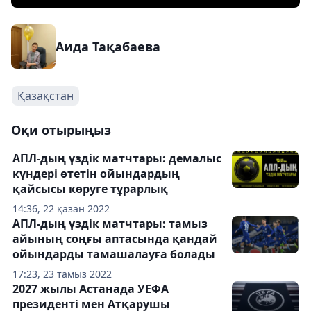
Аида Тақабаева
Қазақстан
Оқи отырыңыз
АПЛ-дың үздік матчтары: демалыс
күндері өтетін ойындардың
қайсысы көруге тұрарлық
14:36, 22 қазан 2022
АПЛ-дың үздік матчтары: тамыз
айының соңғы аптасында қандай
ойындарды тамашалауға болады
17:23, 23 тамыз 2022
2027 жылы Астанада УЕФА
президенті мен Атқарушы