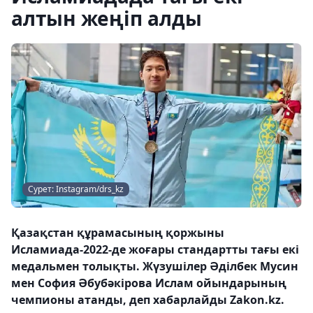
алтын жеңіп алды
Сурет: Instagram/drs_kz
Қазақстан құрамасының қоржыны
Исламиада-2022-де жоғары стандартты тағы екі
медальмен толықты. Жүзушілер Әділбек Мусин
мен София Әбубәкірова Ислам ойындарының
чемпионы атанды, деп хабарлайды Zakon.kz.