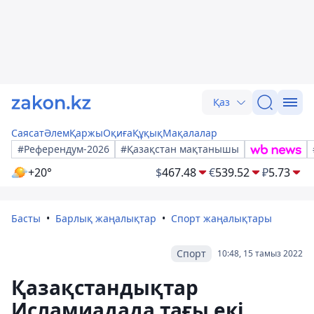
Қаз
Саясат
Әлем
Қаржы
Оқиға
Құқық
Мақалалар
#Референдум-2026
#Қазақстан мақтанышы
+20°
$
467.48
€
539.52
₽
5.73
Басты
Барлық жаңалықтар
Спорт жаңалықтары
Спорт
10:48, 15 тамыз 2022
Қазақстандықтар
Исламиадада тағы екі