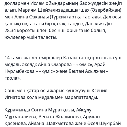
доллармен Ислам ойындарының бас жүлдесін жеңіп
алып, Мариям Шейхализадешшагшах (Әзербайжан)
мен Алина Озканды (Түркия) артқа тастады. Дәл осы
қашықтықта тағы бір қазақстандық Данэлия Дю
28,34 көрсеткішпен бесінші орынға ие болып,
жүлделер үшін таласты.
14 тамызда зілтеміршілер Қазақстан қоржынына үш
медаль әкелді: Айша Омарова – «күміс», Арай
Нұрлыбекова – «күміс» және Бектай Асылжан –
«қола».
Сонымен қатар осы жарыс күні жүзуші Ксения
Игнатова қола медальмен марапатталды.
Құрамында Сөгина Мұратқызы, Айсұлу
Мұрзағалиева, Рената Жолдинова, Аружан
Қасенова, Айдана Шаяхметова және Әсел Шүкірбай