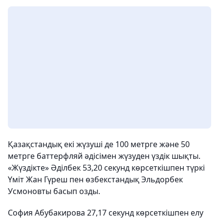
Қазақстандық екі жүзуші де 100 метрге және 50
метрге баттерфляй әдісімен жүзуден үздік шықты.
«Жүздікте» Әділбек 53,20 секунд көрсеткішпен түркі
Үміт Жан Гүреш пен өзбекстандық Эльдорбек
Усмоновты басып озды.
София Абубакирова 27,17 секунд көрсеткішпен елу