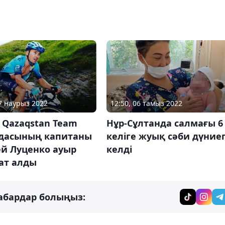
27 наурыз 2022
12:50, 06 тамыз 2022
 Qazaqstan Team
Нұр-Сұлтанда салмағы 6
дасының капитаны
келіге жуық сәби дүние
ей Луценко ауыр
келді
ат алды
абардар болыңыз: