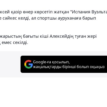
ксей қазір өнер көрсетіп жатқан "Испания Вуэльт
е сәйкес келді, ал спортшы ауруханаға барып
 жарыстың бағыты кіші Алексейдің туған жері
емес секілді.
Google-ға қосылып,
жаңалықтарды бірінші болып оқыңыз