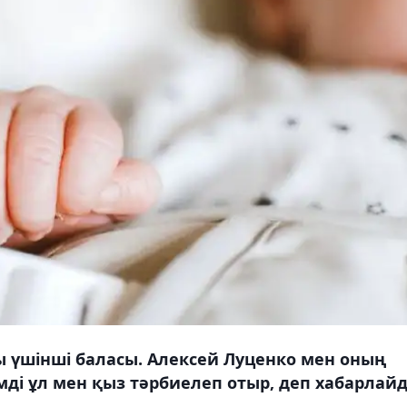
 үшінші баласы. Алексей Луценко мен оның
мді ұл мен қыз тәрбиелеп отыр, деп хабарлай