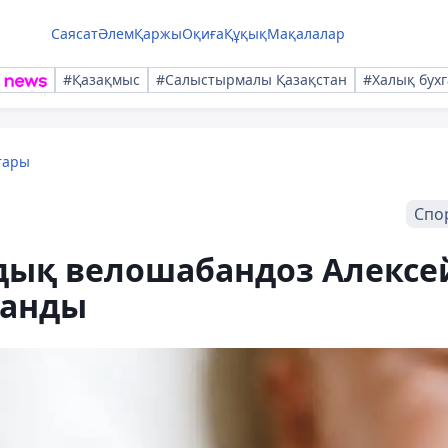
Саясат
Әлем
Қаржы
Оқиға
Құқық
Мақалалар
#Қазақмыс
#Салыстырмалы Қазақстан
#Халық бухг
тары
Спо
дық велошабандоз Алексе
танды