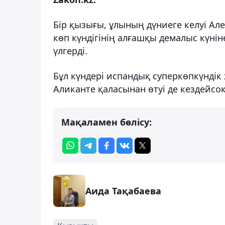
Бір қызығы, ұлының дүниеге келуі Але
көп күндігінің алғашқы демалыс күнін
үлгерді.
Бұл күндері испандық суперкөпкүндік
Аликанте қаласынан өтуі де кездейсоқ 
Мақаламен бөлісу:
Аида Тақабаева