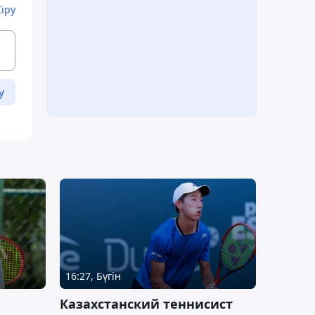
Кіру
у
16:27, Бүгін
Казахстанский теннисист