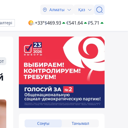
Алматы
Қаз
+33°
$
469.93
€
541.64
₽
5.71
алтері
рт
й
Соңғы
Танымал