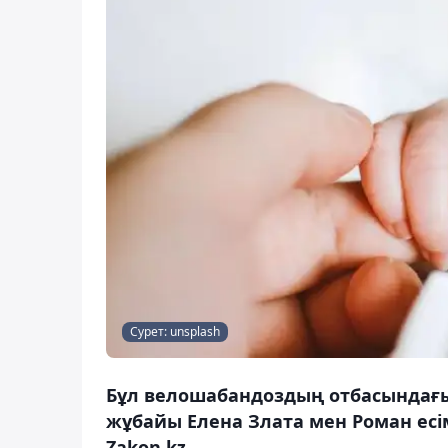
Сурет: unsplash
Бұл велошабандоздың отбасындағы
жұбайы Елена Злата мен Роман есі
Zakon.kz.