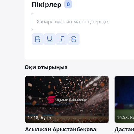
Пікірлер
0
Оқи отырыңыз
17:18, Бүгін
16:53, Б
Асылжан Арыстанбекова
Дастан