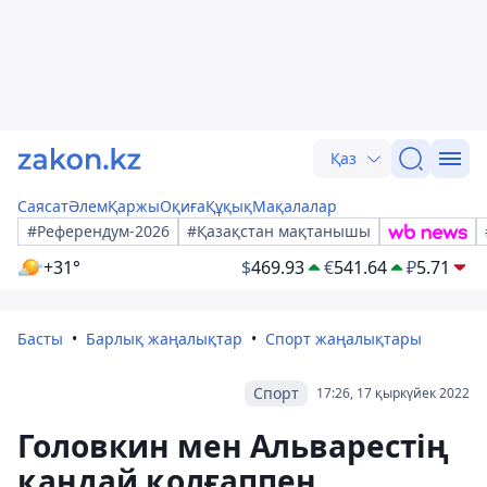
Қаз
Саясат
Әлем
Қаржы
Оқиға
Құқық
Мақалалар
#Референдум-2026
#Қазақстан мақтанышы
+31°
$
469.93
€
541.64
₽
5.71
Басты
Барлық жаңалықтар
Спорт жаңалықтары
Спорт
17:26, 17 қыркүйек 2022
Головкин мен Альварестің
қандай қолғаппен