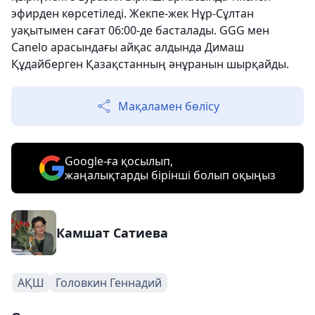
эфирден көрсетіледі. Жекпе-жек Нұр-Сұлтан
уақытымен сағат 06:00-де басталады. GGG мен
Canelo арасындағы айқас алдында Димаш
Құдайберген Қазақстанның әнұранын шырқайды.
Мақаламен бөлісу
Google-ға қосылып,
жаңалықтарды бірінші болып оқыңыз
Камшат Сатиева
АҚШ
Головкин Геннадий