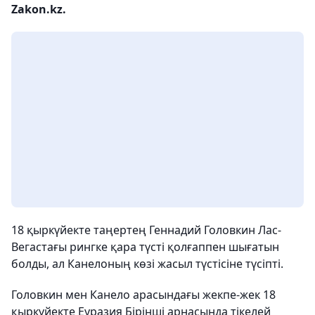
Zakon.kz.
18 қыркүйекте таңертең Геннадий Головкин Лас-
Вегастағы рингке қара түсті қолғаппен шығатын
болды, ал Канелоның көзі жасыл түстісіне түсіпті.
Головкин мен Канело арасындағы жекпе-жек 18
қыркүйекте Еуразия Бірінші арнасында тікелей