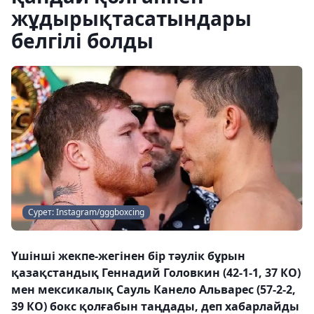
жұдырықтасатындары
белгілі болды
Сурет: Instagram/gggboxcing
Үшінші жекпе-жегінен бір тәулік бұрын
қазақстандық Геннадий Головкин (42-1-1, 37 КО)
мен мексикалық Сауль Канело Альварес (57-2-2,
39 КО) бокс қолғабын таңдады, деп хабарлайды