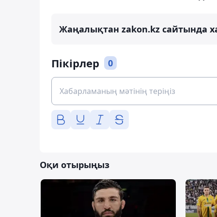
Жаңалықтан zakon.kz сайтында х
Пікірлер
0
Оқи отырыңыз