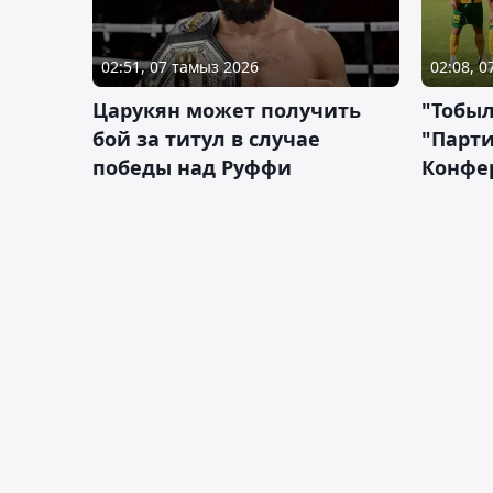
02:51, 07 тамыз 2026
02:08, 
Царукян может получить
"Тобыл
бой за титул в случае
"Парти
победы над Руффи
Конфе