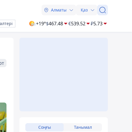
Алматы
Қаз
+19°
$
467.48
€
539.52
₽
5.73
алтері
рт
Соңғы
Танымал