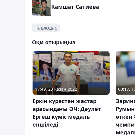
Камшат Сатиева
Павлодар
Оқи отырыңыз
17:49, 23 қазан 2022
00:17, 
Еркін күрестен жастар
Зарин
арасындағы ӘЧ: Дәулет
Румын
Ергеш күміс медаль
өткен
еншіледі
чемпи
медал