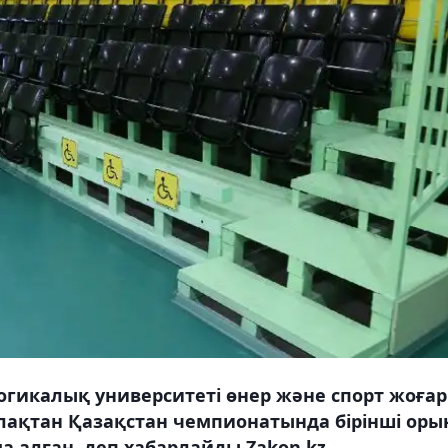
гогикалық университеті өнер және спорт жоға
алақтан Қазақстан чемпионатында бірінші оры
алған, деп хабарлайды Zakon.kz.