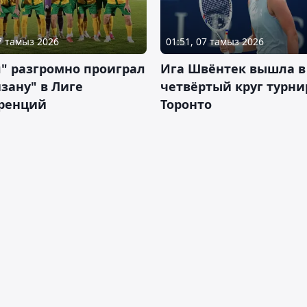
07 тамыз 2026
01:51, 07 тамыз 2026
" разгромно проиграл
Ига Швёнтек вышла в
зану" в Лиге
четвёртый круг турни
ренций
Торонто