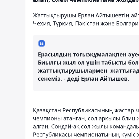
Жаттықтырушы Ерлан Айтышевтің айт
Чехия, Түркия, Пәкістан және Болгар
Ерасылдың тоғызқұмалақпен әуес
Биылғы жыл ол үшін табысты болд
жаттықтырушылармен жаттығады.
сенеміз, - деді Ерлан Айтышев.
Қазақстан Республикасының жастар ч
чемпионы атанған, сол арқылы блиц
алған. Сондай-ақ сол жылы командалы
Республикасы чемпионатының күміс ж