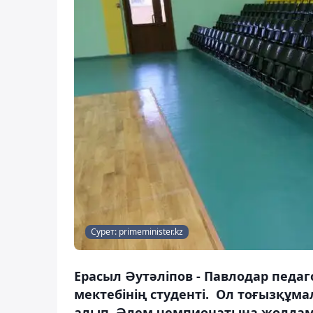
Сурет: primeminister.kz
Ерасыл Әутәліпов - Павлодар педа
мектебінің студенті. Ол тоғызқұм
алып, Әлем чемпионатына жолдама 