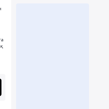
н
та
ақ