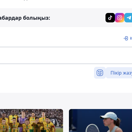
абардар болыңыз:
Пікір жаз