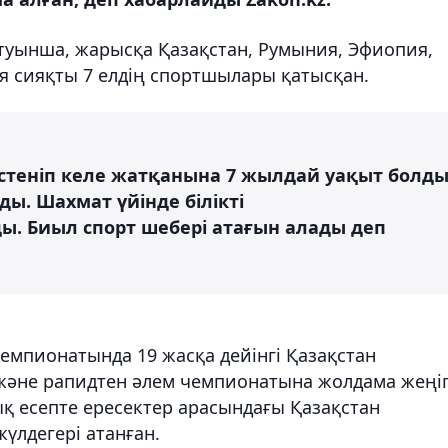
уынша, жарысқа Қазақстан, Румыния, Эфиопия,
ия сияқты 7 елдің спортшылары қатысқан.
теніп келе жатқанына 7 жылдай уақыт болды
ы. Шахмат үйінде білікті
 Биыл спорт шебері атағын алады деп
емпионатында 19 жасқа дейінгі Қазақстан
 және рапидтен әлем чемпионатына жолдама жеңі
қ есепте ересектер арасындағы Қазақстан
үлдегері атанған.