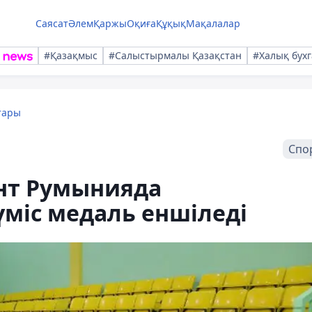
Саясат
Әлем
Қаржы
Оқиға
Құқық
Мақалалар
#Қазақмыс
#Салыстырмалы Қазақстан
#Халық бухг
тары
Спо
нт Румынияда
міс медаль еншіледі