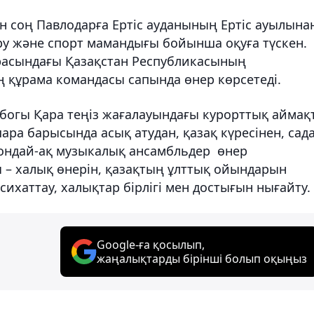
ен соң Павлодарға Ертіс ауданының Ертіс ауылына
у және спорт мамандығы бойынша оқуға түскен.
расындағы Қазақстан Республикасының
құрама командасы сапында өнер көрсетеді.
убогы Қара теңіз жағалауындағы курорттық аймақ
шара барысында асық атудан, қазақ күресінен, сад
ондай-ақ музыкалық ансамбльдер өнер
 – халық өнерін, қазақтың ұлттық ойындарын
ихаттау, халықтар бірлігі мен достығын нығайту.
Google-ға қосылып,
жаңалықтарды бірінші болып оқыңыз