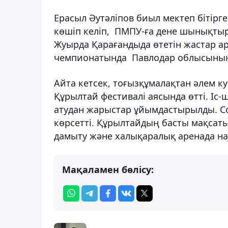
Ерасыл Әутәліпов биыл мектеп бітірг
көшіп келіп, ПМПУ-ға дене шынықтыр
Жуырда Қарағандыда өтетін жастар а
чемпионатында Павлодар облысының 
Айта кетсек, тоғызқұмалақтан әлем к
Құрылтай фестивалі аясында өтті. Іс-
атудан жарыстар ұйымдастырылды. С
көрсетті. Құрылтайдың басты мақсаты
дамыту және халықаралық аренада нас
Мақаламен бөлісу: