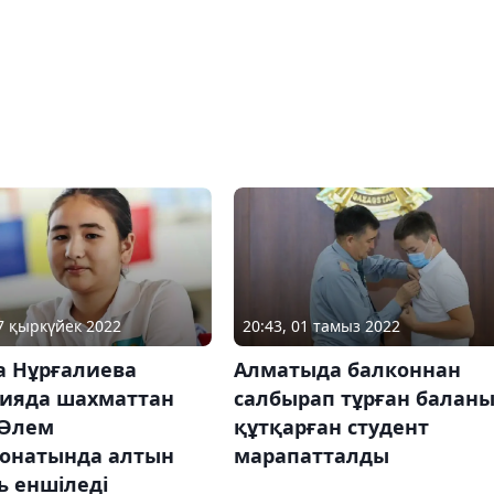
17 қыркүйек 2022
20:43, 01 тамыз 2022
а Нұрғалиева
Алматыда балконнан
ияда шахматтан
салбырап тұрған балан
 Әлем
құтқарған студент
онатында алтын
марапатталды
ь еншіледі