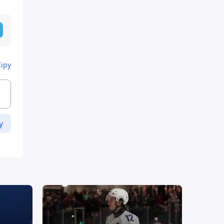
Кіру
у