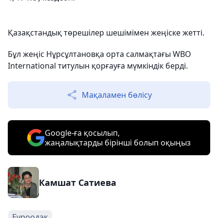
Қазақстандық төрешілер шешімімен жеңіске жетті.
Бұл жеңіс Нұрсұлтановқа орта салмақтағы WBO
International титулын қорғауға мүмкіндік берді.
Мақаламен бөлісу
Google-ға қосылып,
жаңалықтарды бірінші болып оқыңыз
Камшат Сатиева
Еуроодақ