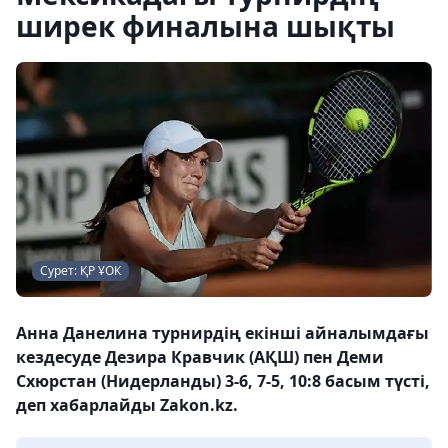
ширек финалына шықты
Сурет: ҚР ҰОК
Анна Данелина турнирдің екінші айналымдағы
кездесуде Дезира Кравчик (АҚШ) пен Деми
Схюрстан (Нидерланды) 3-6, 7-5, 10:8 басым түсті,
деп хабарлайды Zakon.kz.