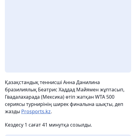
Қазақстандық теннисші Анна Данилина
бразилиялық Беатрис Хаддад Майямен жұптасып,
Гвадалахарада (Мексика) өтіп жатқан WTA 500
сериясы турнирінің ширек финалына шықты, деп
жазды
Prosports.kz
.
Кездесу 1 сағат 41 минутқа созылды.