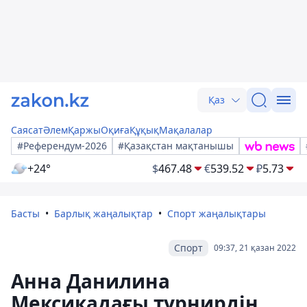
Қаз
Саясат
Әлем
Қаржы
Оқиға
Құқық
Мақалалар
#Референдум-2026
#Қазақстан мақтанышы
+24°
$
467.48
€
539.52
₽
5.73
Басты
Барлық жаңалықтар
Спорт жаңалықтары
Спорт
09:37, 21 қазан 2022
Анна Данилина
Мексикадағы турнирдің