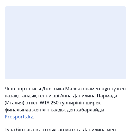
Чех спортшысы Джессика Малечковамен жұп түзген
қазақстандық теннисші Анна Данилина Пармада
(Италия) өткен WTA 250 турнирінің ширек
финалында жеңіліп қалды, деп хабарлайды
Prosports.kz
.
Тура бір сағатқа созылған матчта Данилина мен