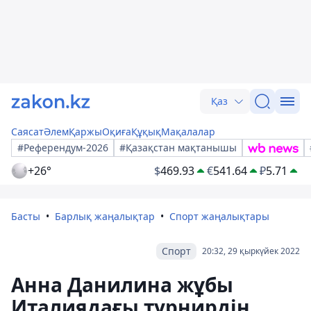
Қаз
Саясат
Әлем
Қаржы
Оқиға
Құқық
Мақалалар
#Референдум-2026
#Қазақстан мақтанышы
+26°
$
469.93
€
541.64
₽
5.71
Басты
Барлық жаңалықтар
Спорт жаңалықтары
Спорт
20:32, 29 қыркүйек 2022
Анна Данилина жұбы
Италиядағы турнирдің