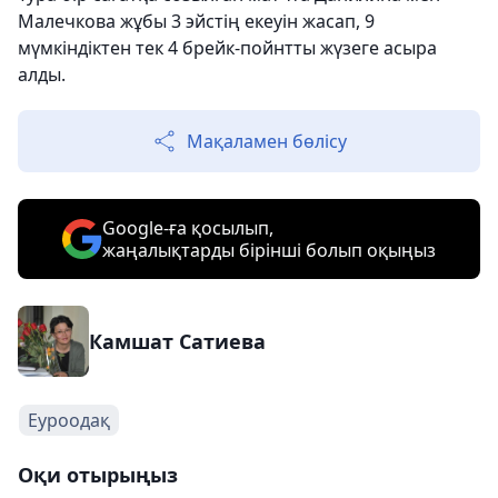
Малечкова жұбы 3 эйстің екеуін жасап, 9
мүмкіндіктен тек 4 брейк-пойнтты жүзеге асыра
алды.
Мақаламен бөлісу
Google-ға қосылып,
жаңалықтарды бірінші болып оқыңыз
Камшат Сатиева
Еуроодақ
Оқи отырыңыз