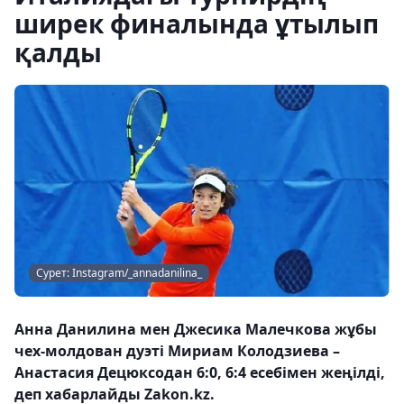
ширек финалында ұтылып
қалды
Сурет: Instagram/_annadanilina_
Анна Данилина мен Джесика Малечкова жұбы
чех-молдован дуэті Мириам Колодзиева –
Анастасия Децюксодан 6:0, 6:4 есебімен жеңілді,
деп хабарлайды Zakon.kz.