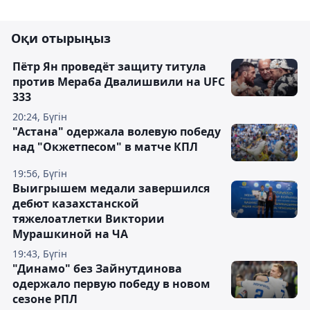
Оқи отырыңыз
Пётр Ян проведёт защиту титула
против Мераба Двалишвили на UFC
333
20:24, Бүгін
"Астана" одержала волевую победу
над "Окжетпесом" в матче КПЛ
19:56, Бүгін
Выигрышем медали завершился
дебют казахстанской
тяжелоатлетки Виктории
Мурашкиной на ЧА
19:43, Бүгін
"Динамо" без Зайнутдинова
одержало первую победу в новом
сезоне РПЛ