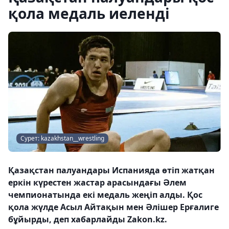
қола медаль иеленді
Сурет: kazakhstan__wrestling
Қазақстан палуандары Испанияда өтіп жатқан
еркін күрестен жастар арасындағы Әлем
чемпионатында екі медаль жеңіп алды. Қос
қола жүлде Асыл Айтақын мен Әлішер Ерғалиге
бұйырды, деп хабарлайды Zakon.kz.