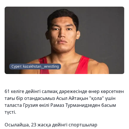
Сурет: kazakhstan__wrestling
61 келіге дейінгі салмақ дәрежесінде өнер көрсеткен
тағы бір отандасымыз Асыл Айтақын "қола" үшін
таласта Грузия өкілі Рамаз Турманидзеден басым
түсті.
Осылайша, 23 жасқа дейінгі спортшылар