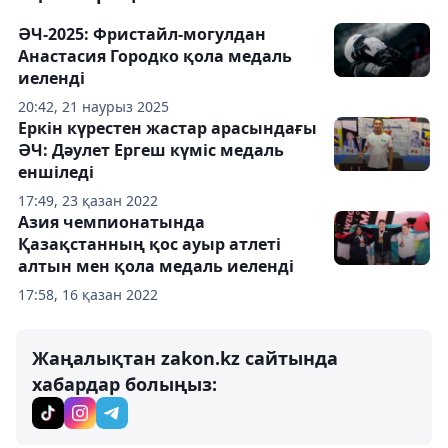
ӘЧ-2025: Фристайл-могулдан
Анастасия Городко қола медаль
иеленді
20:42, 21 наурыз 2025
Еркін күрестен жастар арасындағы
ӘЧ: Дәулет Ергеш күміс медаль
еншіледі
17:49, 23 қазан 2022
Азия чемпионатында
Қазақстанның қос ауыр атлеті
алтын мен қола медаль иеленді
17:58, 16 қазан 2022
Жаңалықтан zakon.kz сайтында
хабардар болыңыз: