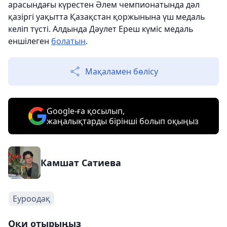
арасындағы күрестен Әлем чемпионатында дәл
қазіргі уақытта Қазақстан қоржынына үш медаль
келіп түсті. Алдында Дәулет Ереш күміс медаль
еншілеген
болатын
.
Мақаламен бөлісу
Google-ға қосылып,
жаңалықтарды бірінші болып оқыңыз
Камшат Сатиева
Еуроодақ
Оқи отырыңыз