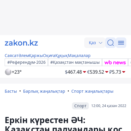
Қаз
Саясат
Әлем
Қаржы
Оқиға
Құқық
Мақалалар
#Референдум-2026
#Қазақстан мақтанышы
+23°
$
467.48
€
539.52
₽
5.73
Басты
Барлық жаңалықтар
Спорт жаңалықтары
Спорт
12:00, 24 қазан 2022
Еркін күрестен ӘЧ:
Қазақстан палуандары қос