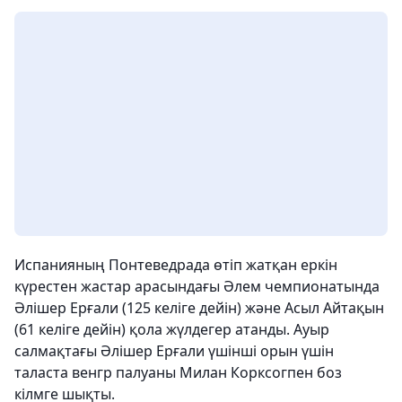
Испанияның Понтеведрада өтіп жатқан еркін
күрестен жастар арасындағы Әлем чемпионатында
Әлішер Ерғали (125 келіге дейін) және Асыл Айтақын
(61 келіге дейін) қола жүлдегер атанды. Ауыр
салмақтағы Әлішер Ерғали үшінші орын үшін
таласта венгр палуаны Милан Корксогпен боз
кілмге шықты.