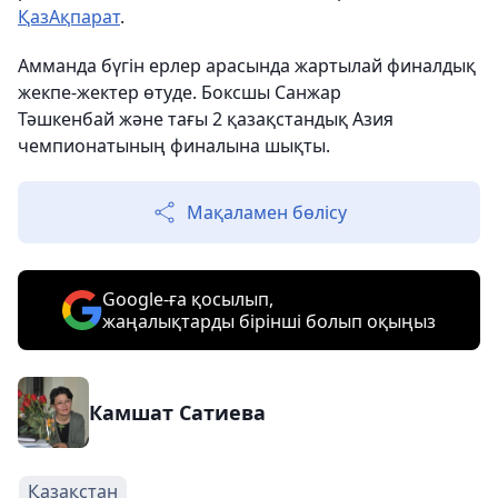
ҚазАқпарат
.
Амманда бүгін ерлер арасында жартылай финалдық
жекпе-жектер өтуде. Боксшы Санжар
Тәшкенбай және тағы 2 қазақстандық Азия
чемпионатының финалына шықты.
Мақаламен бөлісу
Google-ға қосылып,
жаңалықтарды бірінші болып оқыңыз
Камшат Сатиева
Қазақстан