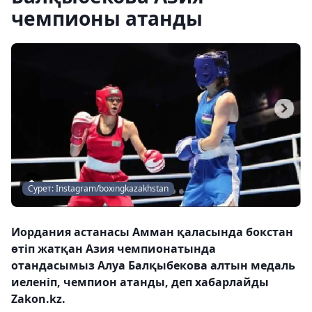
чемпионы атанды
Сурет: Instagram/boxingkazakhstan
Иордания астанасы Амман қаласында бокстан
өтіп жатқан Азия чемпионатында
отандасымыз Алуа Балқыбекова алтын медаль
иеленіп, чемпион атанды, деп хабарлайды
Zakon.kz.