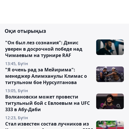
Оқи отырыңыз
"Он был лез сознания": Дэнис
уверен в досрочной победе над
Чимаевым на турнире RAF
13:45, Бүгін
"Я очень рад за Мейирима":
менеджер Алимханулы Климас о
титульном бое Нурсултанова
13:05, Бүгін
Волкановски может провести
титульный бой с Евлоевым на UFC
333 в Абу-Даби
12:23, Бүгін
Стал известен состав лучников из