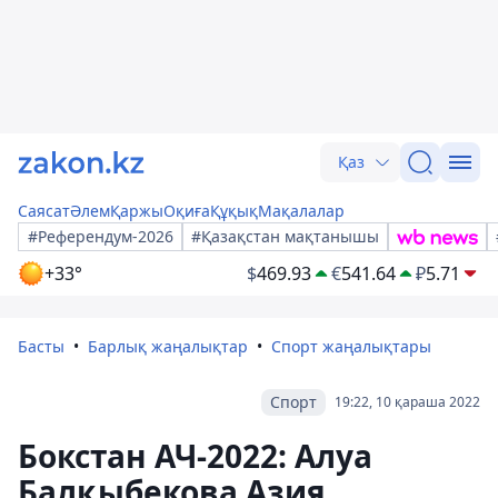
Қаз
Саясат
Әлем
Қаржы
Оқиға
Құқық
Мақалалар
#Референдум-2026
#Қазақстан мақтанышы
+33°
$
469.93
€
541.64
₽
5.71
Басты
Барлық жаңалықтар
Спорт жаңалықтары
Спорт
19:22, 10 қараша 2022
Бокстан АЧ-2022: Алуа
Балқыбекова Азия