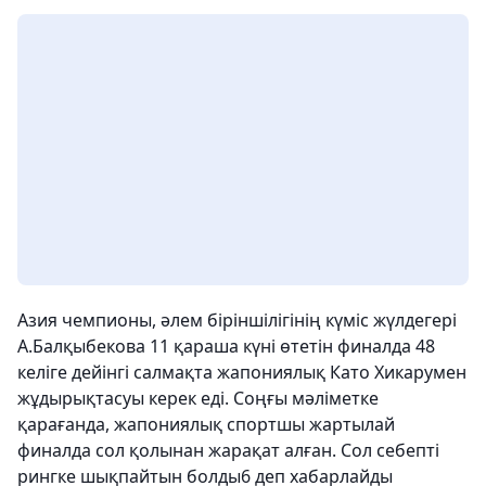
Азия чемпионы, әлем біріншілігінің күміс жүлдегері
А.Балқыбекова 11 қараша күні өтетін финалда 48
келіге дейінгі салмақта жапониялық Като Хикарумен
жұдырықтасуы керек еді. Соңғы мәліметке
қарағанда, жапониялық спортшы жартылай
финалда сол қолынан жарақат алған. Сол себепті
рингке шықпайтын болды6 деп хабарлайды