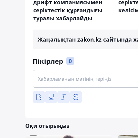
дрифт компаниясымен
серікт
серіктестік құрғандығы
келісі
туралы хабарлайды
Жаңалықтан zakon.kz сайтында х
Пікірлер
0
Оқи отырыңыз