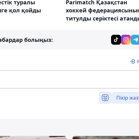
естік туралы
Parimatch Қазақстан
мге қол қойды
хоккей федерациясыны
титулды серіктесі атанд
абардар болыңыз:
Пікір жаз