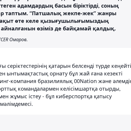
еген адамдардың басын біріктірді, соның
тар таптым. “Патшалық жекпе-жек” жанры
. Уақыт өте келе қызығушылығымыздың
айналғанын өзіміз де байқамай қалдық.
CER Омаров.
ы серіктестерінің қатарын белсенді түрде кеңейт
ен ынтымақтастық орнату бұл жай ғана кезекті
ттинг-компания бразилиялық 00Nation және әлемді
орттық командалармен келісімшартқа отырды,
ен жұмыс істеу - бұл киберспортқа қатысу
мәлімдемесі.