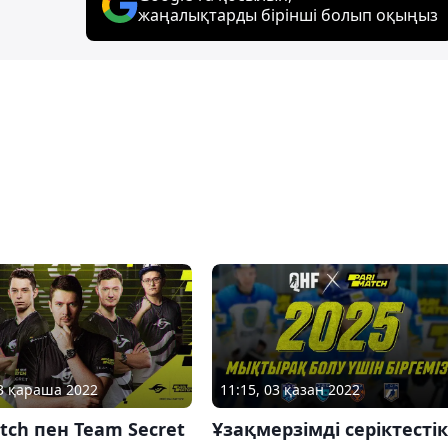
жаңалықтарды бірінші болып оқыңыз
03 қараша 2022
11:15, 03 қазан 2022
tch пен Team Secret
Ұзақмерзімді серіктестік