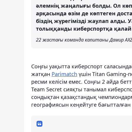
әлемнің жаңалығы болды. Ол көпт
арқасында өзім де көптеген дос
біздің жүрегімізді жаулап алды
толыққанды киберспортқа қалай 
22 жастағы команда капитаны Дамир AXZ
Соңғы уақытта киберспорт саласындағ
жатқан
Parimatch
үшін Titan Gaming-п
ресми келісім емес. Соңғы 2 айда бе
Team Secret сияқты танымал киберсп
сондықтан қазақстандық чемпиондарм
географиясын кеңейтуге бағытталған 