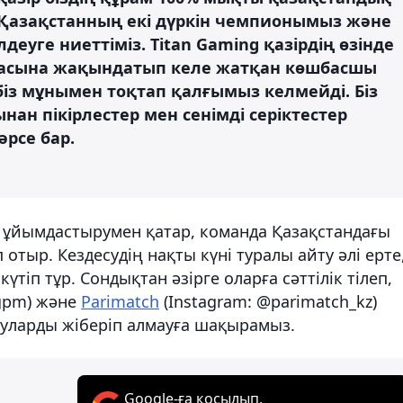
 Қазақстанның екі дүркін чемпионымыз және
деуге ниеттіміз. Titan Gaming қазірдің өзінде
енасына жақындатып келе жатқан көшбасшы
 біз мұнымен тоқтап қалғымыз келмейді. Біз
ан пікірлестер мен сенімді серіктестер
әрсе бар.
 ұйымдастырумен қатар, команда Қазақстандағы
отыр. Кездесудің нақты күні туралы айту әлі ерте
күтіп тұр. Сондықтан әзірге оларға сәттілік тілеп,
ngpm) және
Parimatch
(Instagram: @parimatch_kz)
руларды жіберіп алмауға шақырамыз.
Google-ға қосылып,