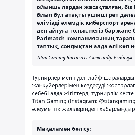
ойыншылардан жасақталған, біз
биыл бұл атақты үшінші рет дәлел
елімізді әлемдік киберспорт ар
деп айтуға толық негіз бар және
Parimatch компаниясының тарапын
таптық, сондықтан алда әлі көп н
Titan Gaming басшысы Александр Рыбачук.
Турнирлер мен түрлі лайф-шараларды
жанкүйерлерімен кездесуді жоспарлап 
себебі алда жігіттерді турнирлік кесте 
Titan Gaming (Instagram: @titangami
әлеуметтік желілеріндегі хабарланды
Мақаламен бөлісу: