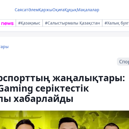
Саясат
Әлем
Қаржы
Оқиға
Құқық
Мақалалар
#Қазақмыс
#Салыстырмалы Қазақстан
#Халық бухг
тары
Спо
рспорттың жаңалықтары:
 Gaming серіктестік
лы хабарлайды