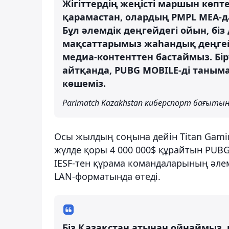
Жігіттердің жеңісті маршын көпт
қарамастан, олардың PMPL MEA-да
Бұл әлемдік деңгейдегі ойын, біз
мақсаттарымыз жаһандық деңгейде
медиа-контенттен бастаймыз. Бір
айтқанда, PUBG MOBILE-ді таным
көшеміз.
Parimatch Kazakhstan киберспорт бағыты
Осы жылдың соңына дейін Titan Gaming
жүлде қоры 4 000 000$ құрайтын PU
IESF-тен құрама командаларының әлем
LAN-форматында өтеді.
Біз Қазақстан атынан ойнаймыз, 