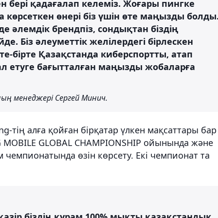
ен бері қадағалап келеміз. Жоғары пингке
 көрсеткен өнері біз үшін өте маңызды болды
 де әлемдік брендпіз, сондықтан біздің
. Біз әлеуметтік желілердегі бірлескен
те-бірте Қазақстанда киберспортты, атап
ал етуге бағытталған маңызды жобаларға
ның менеджері Сергей Минич.
-тің алға қойған бірқатар үлкен мақсаттары бар 
BG MOBILE GLOBAL CHAMPIONSHIP ойынында және
 чемпионатында өзін көрсету. Екі чемпионат та
қазір біздің құрам 100% мықты қазақстандық