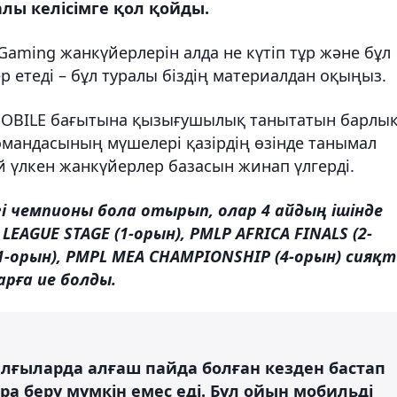
алы келісімге қол қойды.
n Gaming жанкүйерлерін алда не күтіп тұр және бұл
 етеді – бұл туралы біздің материалдан оқыңыз.
 MOBILE бағытына қызығушылық танытатын барлы
омандасының мүшелері қазірдің өзінде танымал
 үлкен жанкүйерлер базасын жинап үлгерді.
гі чемпионы бола отырып, олар 4 айдың ішінде
LEAGUE STAGE (1-орын), PMLP AFRICA FINALS (2-
 (1-орын), PMPL MEA CHAMPIONSHIP (4-орын) сияқ
арға ие болды.
ылғыларда алғаш пайда болған кезден бастап
а беру мүмкін емес еді. Бұл ойын мобильді