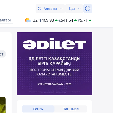
Алматы
Қаз
+32°
$
469.93
€
541.64
₽
5.71
алтері
рт
Соңғы
Танымал