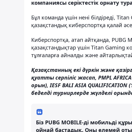
компаниясы серіктестік орнату тур
Бұл команда үшін нені білдіреді, Tita
қазақстандық киберспортқа қалай әсер
Киберспортқа, атап айтқанда, PUBG
қазақстандықтар үшін Titan Gaming к
тұлғаларға айналды және айтарлықтай
Қазақстанның екі дүркін және қазір
қуатты серпіліс жасап, PMPL AFRICA 
орын), IESF BALI ASIA QUALIFICATION
беделді турнирлерде жүлделі орынд
Біз PUBG MOBILE-ді мобильді құр
ойнай бастадық. Оны елемей отыр