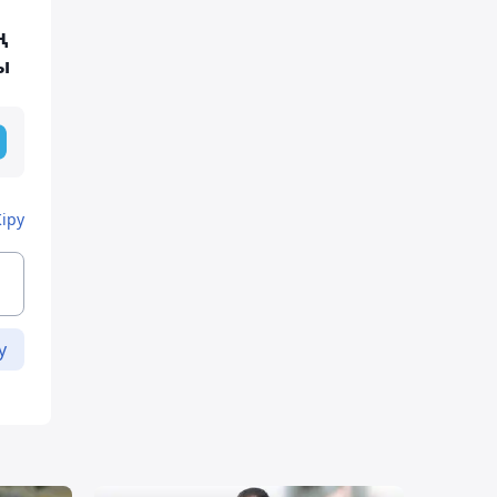
ң
ы
Кіру
у