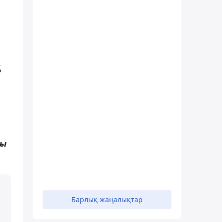
қ
ты
Барлық жаңалықтар