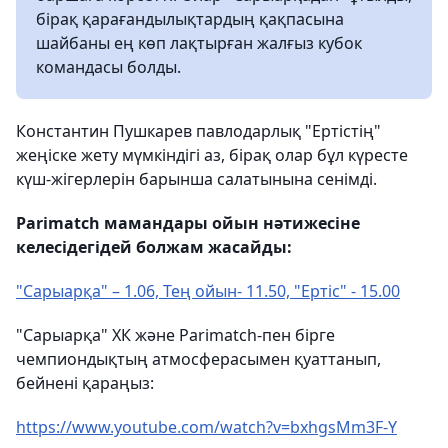
бірақ қарағандылықтардың қақпасына
шайбаны ең көп лақтырған жалғыз кубок
командасы болды.
Константин Пушкарев павлодарлық "Ертістің"
жеңіске жету мүмкіндігі аз, бірақ олар бұл күресте
күш-жігерлерін барынша салатынына сенімді.
Parimatch мамандары ойын нәтижесіне
келесідегідей болжам жасайды:
"Сарыарқа" – 1.06, Тең ойын- 11.50, "Ертіс" - 15.00
"Сарыарқа" ХК және Parimatch-пен бірге
чемпиондықтың атмосферасымен қуаттанып,
бейнені қараңыз:
https://www.youtube.com/watch?v=bxhgsMm3F-Y