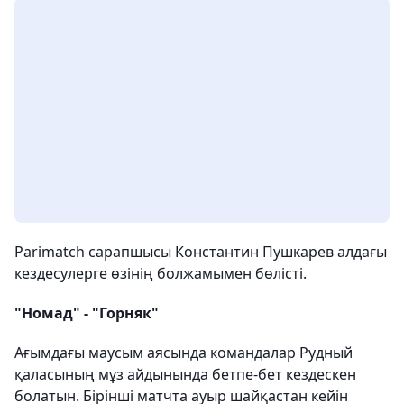
Parimatch сарапшысы Константин Пушкарев алдағы
кездесулерге өзінің болжамымен бөлісті.
"Номад" - "Горняк"
Ағымдағы маусым аясында командалар Рудный
қаласының мұз айдынында бетпе-бет кездескен
болатын. Бірінші матчта ауыр шайқастан кейін