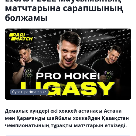
матчтарына сарапшының
болжамы
Сурет: parimatch.kz
Демалыс күндері екі хоккей астанасы Астана
мен Қарағанды шайбалы хоккейден Қазақстан
чемпионатының тұрақты матчтарын өткізеді.