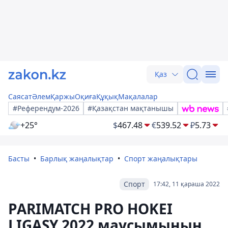
Қаз
Саясат
Әлем
Қаржы
Оқиға
Құқық
Мақалалар
#Референдум-2026
#Қазақстан мақтанышы
+25°
$
467.48
€
539.52
₽
5.73
Басты
Барлық жаңалықтар
Спорт жаңалықтары
Спорт
17:42, 11 қараша 2022
PARIMATCH PRO HOKEI
LIGASY 2022 маусымының