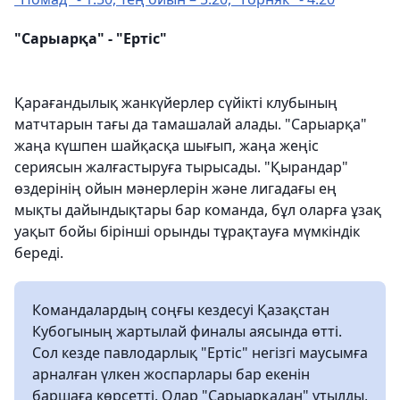
"Сарыарқа" - "Ертіс"
Қарағандылық жанкүйерлер сүйікті клубының
матчтарын тағы да тамашалай алады. "Сарыарқа"
жаңа күшпен шайқасқа шығып, жаңа жеңіс
сериясын жалғастыруға тырысады. "Қырандар"
өздерінің ойын мәнерлерін және лигадағы ең
мықты дайындықтары бар команда, бұл оларға ұзақ
уақыт бойы бірінші орынды тұрақтауға мүмкіндік
береді.
Командалардың соңғы кездесуі Қазақстан
Кубогының жартылай финалы аясында өтті.
Сол кезде павлодарлық "Ертіс" негізгі маусымға
арналған үлкен жоспарлары бар екенін
баршаға көрсетті. Олар "Сарыарқадан" ұтылды,