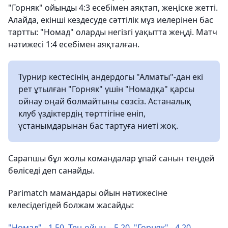
"Горняк" ойынды 4:3 есебімен аяқтап, жеңіске жетті.
Алайда, екінші кездесуде сәттілік мұз иелерінен бас
тартты: "Номад" оларды негізгі уақытта жеңді. Матч
нәтижесі 1:4 есебімен аяқталған.
Турнир кестесінің андердогы "Алматы"-дан екі
рет ұтылған "Горняк" үшін "Номадқа" қарсы
ойнау оңай болмайтыны сөзсіз. Астаналық
клуб үздіктердің төрттігіне еніп,
ұстанымдарынан бас тартуға ниеті жоқ.
Сарапшы бұл жолы командалар ұпай санын теңдей
бөліседі деп санайды.
Parimatch мамандары ойын нәтижесіне
келесідегідей болжам жасайды:
"Номад" - 1.50, Тең ойын – 5.20, "Горняк" - 4.20