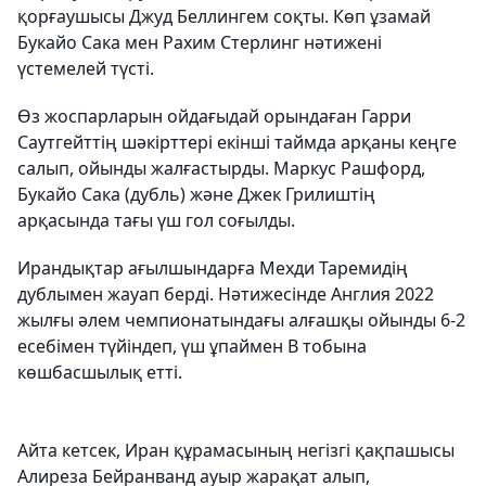
қорғаушысы Джуд Беллингем соқты. Көп ұзамай
Букайо Сака мен Рахим Стерлинг нәтижені
үстемелей түсті.
Өз жоспарларын ойдағыдай орындаған Гарри
Саутгейттің шәкірттері екінші таймда арқаны кеңге
салып, ойынды жалғастырды. Маркус Рашфорд,
Букайо Сака (дубль) және Джек Грилиштің
арқасында тағы үш гол соғылды.
Ирандықтар ағылшындарға Мехди Таремидің
дублымен жауап берді. Нәтижесінде Англия 2022
жылғы әлем чемпионатындағы алғашқы ойынды 6-2
есебімен түйіндеп, үш ұпаймен В тобына
көшбасшылық етті.
Айта кетсек, Иран құрамасының негізгі қақпашысы
Алиреза Бейранванд ауыр жарақат алып,