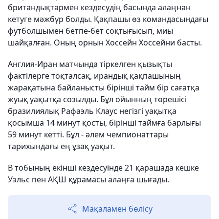
британдықтармен кездесудің басында алаңнан
кетуге мәжбүр болды. Қақпашы өз командасындағы
футболшымен бетпе-бет соқтығысып, миы
шайқалған. Оның орнын Хоссейн Хоссейни басты.
Англия-Иран матчында тіркелген қызықты
фактілерге тоқталсақ, ирандық қақпашының
жарақатына байланысты бірінші тайм бір сағатқа
жуық уақытқа созылды. Бұл ойынның төрешісі
бразилиялық Рафаэль Клаус негізгі уақытқа
қосымша 14 минут қосты, бірінші таймға барлығы
59 минут кетті. Бұл - әлем чемпионаттары
тарихындағы ең ұзақ уақыт.
В тобының екінші кездесуінде 21 қарашада кешке
Уэльс пен АҚШ құрамасы алаңға шығады.
Мақаламен бөлісу