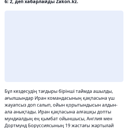
6: 2, деп хабарлайды Zakon.kz.
Бұл кездесудің тағдыры бірінші таймда ашылды,
ағылшындар Иран командасының қақпасына үш
жауапсыз доп салып, ойын қорытындысын алдын-
ала анықтады. Иран қақпасына алғашқы допты
мундиалдың ең қымбат ойыншысы, Англия мен
Дортмунд Боруссиясының 19 жастағы жартылай