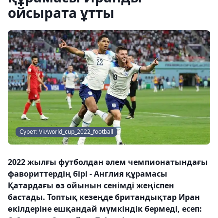
ойсырата ұтты
Сурет: Vk/world_cup_2022_football
2022 жылғы футболдан әлем чемпионатындағы
фавориттердің бірі - Англия құрамасы
Қатардағы өз ойынын сенімді жеңіспен
бастады. Топтық кезеңде британдықтар Иран
өкілдеріне ешқандай мүмкіндік бермеді, есеп: