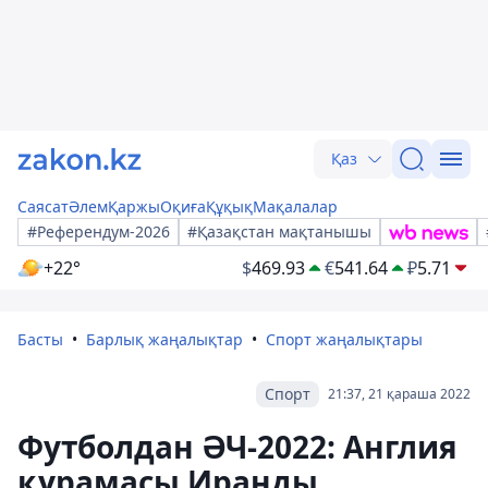
Қаз
Саясат
Әлем
Қаржы
Оқиға
Құқық
Мақалалар
#Референдум-2026
#Қазақстан мақтанышы
+22°
$
469.93
€
541.64
₽
5.71
Басты
Барлық жаңалықтар
Спорт жаңалықтары
Спорт
21:37, 21 қараша 2022
Футболдан ӘЧ-2022: Англия
құрамасы Иранды