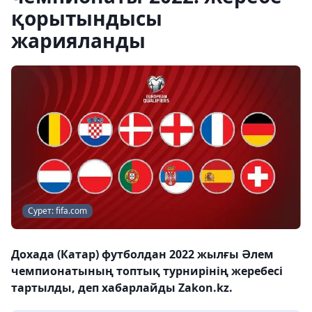
қорытындысы
жарияланды
Сурет: fifa.com
Дохада (Катар) футболдан 2022 жылғы Әлем
чемпионатының топтық турнирінің жеребесі
тартылды, деп хабарлайды Zakon.kz.