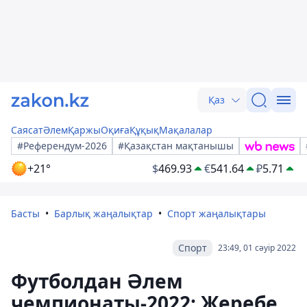
Қаз
Саясат
Әлем
Қаржы
Оқиға
Құқық
Мақалалар
#Референдум-2026
#Қазақстан мақтанышы
+21°
$
469.93
€
541.64
₽
5.71
Басты
Барлық жаңалықтар
Спорт жаңалықтары
Спорт
23:49, 01 сәуір 2022
Футболдан Әлем
чемпионаты-2022: Жеребе