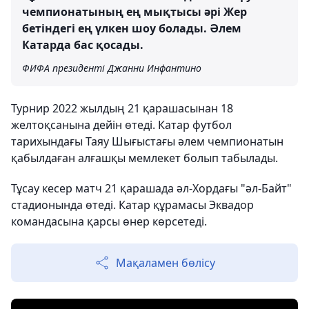
чемпионатының ең мықтысы әрі Жер
бетіндегі ең үлкен шоу болады. Әлем
Катарда бас қосады.
ФИФА президенті Джанни Инфантино
Турнир 2022 жылдың 21 қарашасынан 18
желтоқсанына дейін өтеді. Катар футбол
тарихындағы Таяу Шығыстағы әлем чемпионатын
қабылдаған алғашқы мемлекет болып табылады.
Тұсау кесер матч 21 қарашада әл-Хордағы "әл-Байт"
стадионында өтеді. Катар құрамасы Эквадор
командасына қарсы өнер көрсетеді.
Мақаламен бөлісу