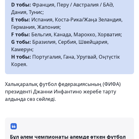
D тобы:
Франция, Перу / Австралия / БАӘ,
Дания, Тунис;
E тобы:
Испания, Коста-Рика/Жаңа Зеландия,
Германия, Жапония;
F тобы:
Бельгия, Канада, Марокко, Хорватия;
G тобы:
Бразилия, Сербия, Швейцария,
Камерун;
H тобы:
Португалия, Гана, Уругвай, Оңтүстік
Корея.
Халықаралық футбол федерациясының (ФИФА)
президенті Джанни Инфантино жеребе тарту
алдында сөз сөйледі.
Бұл әлем чемпионаты әлемде өткен футбол