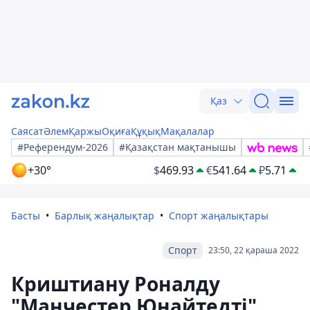
Қаз
Саясат
Әлем
Қаржы
Оқиға
Құқық
Мақалалар
#Референдум-2026
#Қазақстан мақтанышы
+30°
$
469.93
€
541.64
₽
5.71
Басты
Барлық жаңалықтар
Спорт жаңалықтары
Спорт
23:50, 22 қараша 2022
Криштиану Роналду
"Манчестер Юнайтедті"