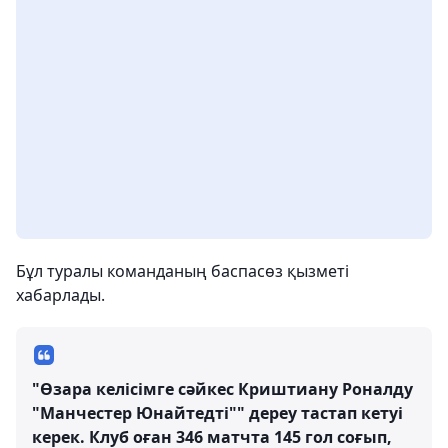
Бұл туралы команданың баспасөз қызметі
хабарлады.
"Өзара келісімге сәйкес Криштиану Роналду
"Манчестер Юнайтедті"" дереу тастап кетуі
керек. Клуб оған 346 матчта 145 гол соғып,