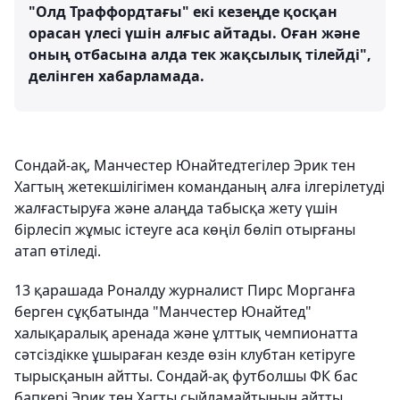
"Олд Траффордтағы" екі кезеңде қосқан
орасан үлесі үшін алғыс айтады. Оған және
оның отбасына алда тек жақсылық тілейді",
делінген хабарламада.
Сондай-ақ, Манчестер Юнайтедтегілер Эрик тен
Хагтың жетекшілігімен команданың алға ілгерілетуді
жалғастыруға және алаңда табысқа жету үшін
бірлесіп жұмыс істеуге аса көңіл бөліп отырғаны
атап өтіледі.
13 қарашада Роналду журналист Пирс Морганға
берген сұқбатында "Манчестер Юнайтед"
халықаралық аренада және ұлттық чемпионатта
сәтсіздікке ұшыраған кезде өзін клубтан кетіруге
тырысқанын айтты. Сондай-ақ футболшы ФК бас
бапкері Эрик тен Хагты сыйламайтынын айтты,