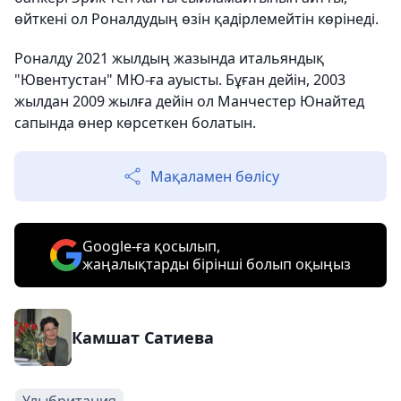
өйткені ол Роналдудың өзін қадірлемейтін көрінеді.
Роналду 2021 жылдың жазында итальяндық
"Ювентустан" МЮ-ға ауысты. Бұған дейін, 2003
жылдан 2009 жылға дейін ол Манчестер Юнайтед
сапында өнер көрсеткен болатын.
Мақаламен бөлісу
Google-ға қосылып,
жаңалықтарды бірінші болып оқыңыз
Камшат Сатиева
Ұлыбритания