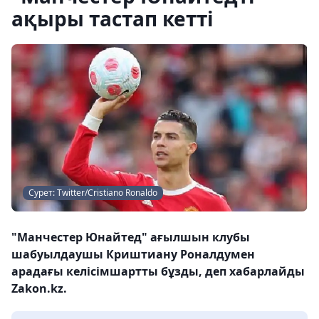
ақыры тастап кетті
Сурет: Twitter/Cristiano Ronaldo
"Манчестер Юнайтед" ағылшын клубы
шабуылдаушы Криштиану Роналдумен
арадағы келісімшартты бұзды, деп хабарлайды
Zakon.kz.