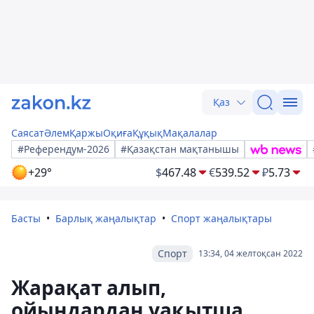
Қаз
Саясат
Әлем
Қаржы
Оқиға
Құқық
Мақалалар
#Референдум-2026
#Қазақстан мақтанышы
+29°
$
467.48
€
539.52
₽
5.73
Басты
Барлық жаңалықтар
Спорт жаңалықтары
Спорт
13:34, 04 желтоқсан 2022
Жарақат алып,
ойындардан уақытша