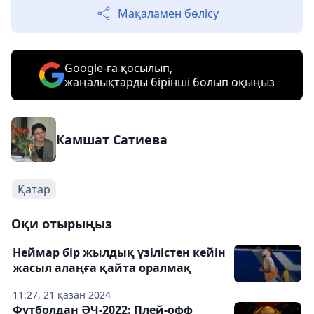
Мақаламен бөлісу
Google-ға қосылып,
жаңалықтарды бірінші болып оқыңыз
Камшат Сатиева
Қатар
Оқи отырыңыз
Неймар бір жылдық үзілістен кейін
жасыл алаңға қайта оралмақ
11:27, 21 қазан 2024
Футболдан ӘЧ-2022: Плей-офф