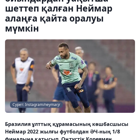
шеттеп қалған Неймар
алаңға қайта оралуы
мүмкін
Сурет: Instagram/neymarjr
Бразилия ұлттық құрамасының көшбасшысы
Неймар 2022 жылғы футболдан ӘЧ-ның 1/8
финалына қатысып, Оңтүстік Кореямен