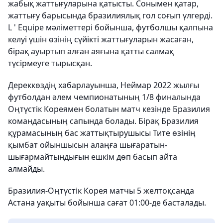
жабық жаттығуларына қатысты. Сонымен қатар,
жаттығу барысында бразилиялық гол соғып үлгерді.
L ' Equipe мәліметтері бойынша, футболшы қалпына
келуі үшін өзінің сүйікті жаттығуларын жасаған,
бірақ ауыртып алған аяғына қатты салмақ
түсірмеуге тырысқан.
Дереккөздің хабарлауынша, Неймар 2022 жылғы
футболдан әлем чемпионатының 1/8 финалында
Оңтүстік Кореямен болатын матч кезінде Бразилия
командасының сапында болады. Бірақ Бразилия
құрамасының бас жаттықтырушысы Тите өзінің
қымбат ойыншысын алаңға шығаратын-
шығармайтындығын ешкім дөп басып айта
алмайды.
Бразилия-Оңтүстік Корея матчы 5 желтоқсанда
Астана уақыты бойынша сағат 01:00-де басталады.