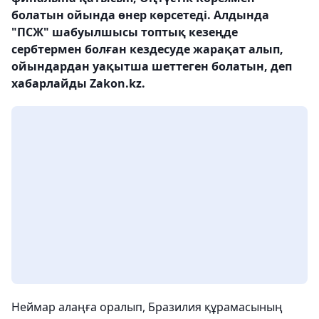
болатын ойында өнер көрсетеді. Алдында
"ПСЖ" шабуылшысы топтық кезеңде
сербтермен болған кездесуде жарақат алып,
ойындардан уақытша шеттеген болатын, деп
хабарлайды Zakon.kz.
Неймар алаңға оралып, Бразилия құрамасының