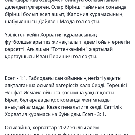
дәлелдеп үлгерген. Олар бірінші таймның соңында
бірінші болып есеп ашыт, Жапония құрамасының
шабуылшысы Дайдзен Маэда гол соқты.
Үзілістен кейін Хорватия құрамасының
футболшылары тез жинақталып, әдемі ойын өрнегін
көрсетті. Ағылшын "Тоттенхэмінің" жартылай
қорғаушысы Иван Перишич гол соқты.
Есеп - 1:1. Таблодағы сан ойынның негізгі уақыты
аяқталғанша осылай өзгеріссіз қала берді. Төрешісі
Эльфат Исмаил ойынға қосымша уақыт қосты.
Бірақ, бұл арада да қос команда жеңімпазды
анықтай алмады. Кезек пенальтиге келді. Сәттілік
Хорватия құрамасына бұйырды. Есеп - 3: 1.
Осылайша, хорваттар 2022 жылғы әлем
чемпионатының ширек финалына шықты, олардың