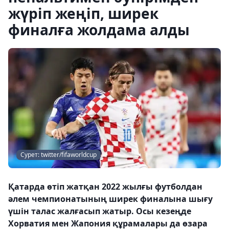
жүріп жеңіп, ширек
финалға жолдама алды
Сурет: twitter/fifaworldcup
Қатарда өтіп жатқан 2022 жылғы футболдан
әлем чемпионатының ширек финалына шығу
үшін талас жалғасып жатыр. Осы кезеңде
Хорватия мен Жапония құрамалары да өзара