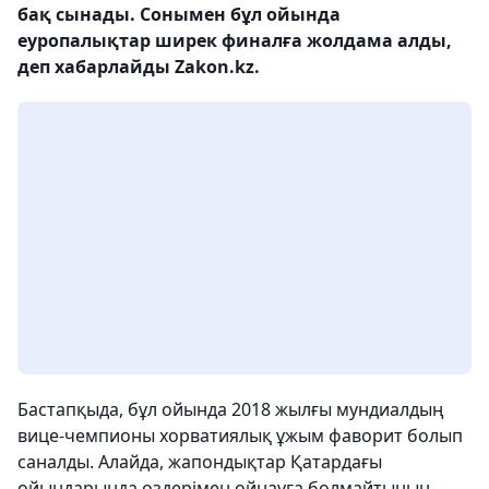
бақ сынады. Сонымен бұл ойында
еуропалықтар ширек финалға жолдама алды,
деп хабарлайды Zakon.kz.
Бастапқыда, бұл ойында 2018 жылғы мундиалдың
вице-чемпионы хорватиялық ұжым фаворит болып
саналды. Алайда, жапондықтар Қатардағы
ойындарында өздерімен ойнауға болмайтынын