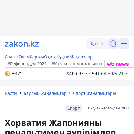
Қаз
Саясат
Әлем
Қаржы
Оқиға
Құқық
Мақалалар
#Референдум-2026
#Қазақстан мақтанышы
+32°
$
469.93
€
541.64
₽
5.71
Басты
Барлық жаңалықтар
Спорт жаңалықтары
Спорт
23:52, 05 желтоқсан 2022
Хорватия Жапонияны
пенальтимен әупірімдеп