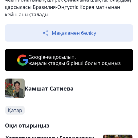
қарсыласы Бразилия-Оңтүстік Корея матчынан
кейін анықталады.
Мақаламен бөлісу
Google-ға қосылып,
жаңалықтарды бірінші болып оқыңыз
Камшат Сатиева
Қатар
Оқи отырыңыз
Хорватия құрамасы Бразилиядан