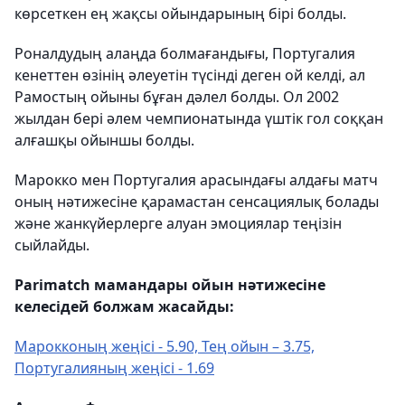
көрсеткен ең жақсы ойындарының бірі болды.
Роналдудың алаңда болмағандығы, Португалия
кенеттен өзінің әлеуетін түсінді деген ой келді, ал
Рамостың ойыны бұған дәлел болды. Ол 2002
жылдан бері әлем чемпионатында үштік гол соққан
алғашқы ойыншы болды.
Марокко мен Португалия арасындағы алдағы матч
оның нәтижесіне қарамастан сенсациялық болады
және жанкүйерлерге алуан эмоциялар теңізін
сыйлайды.
Parimatch мамандары ойын нәтижесіне
келесідей болжам жасайды:
Марокконың жеңісі - 5.90, Тең ойын – 3.75,
Португалияның жеңісі - 1.69