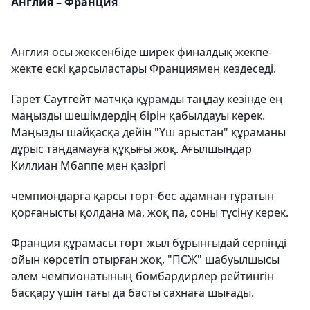
Англия – Франция
Англия осы жексенбіде ширек финалдық жекпе-
жекте ескі қарсыластары Франциямен кездеседі.
Гарет Саутгейт матчқа құрамды таңдау кезінде ең
маңызды шешімдердің бірін қабылдауы керек.
Маңызды шайқасқа дейін "Үш арыстан" құраманы
дұрыс таңдамауға құқығы жоқ. Ағылшындар
Киллиан Мбаппе мен қазіргі
чемпиондарға қарсы төрт-бес адамнан тұратын
қорғанысты қолдана ма, жоқ па, соны түсіну керек.
Франция құрамасы төрт жыл бұрынғыдай серпінді
ойын көрсетіп отырған жоқ, "ПСЖ" шабуылшысы
әлем чемпионатының бомбардирлер рейтингін
басқару үшін тағы да басты сахнаға шығады.