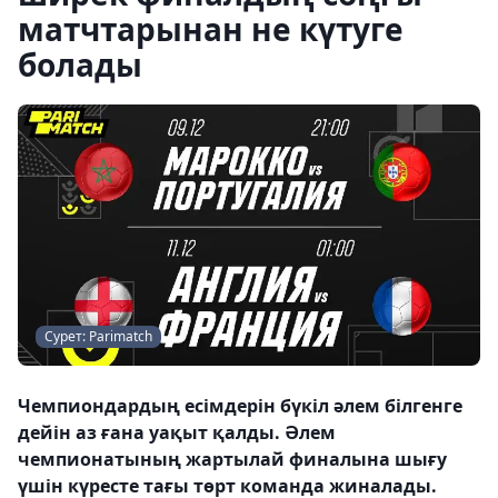
матчтарынан не күтуге
болады
Сурет: Parimatch
Чемпиондардың есімдерін бүкіл әлем білгенге
дейін аз ғана уақыт қалды. Әлем
чемпионатының жартылай финалына шығу
үшін күресте тағы төрт команда жиналады.