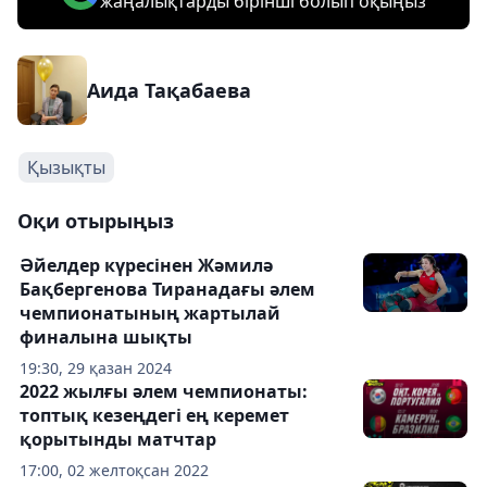
жаңалықтарды бірінші болып оқыңыз
Аида Тақабаева
Қызықты
Оқи отырыңыз
Әйелдер күресінен Жәмилә
Бақбергенова Тиранадағы әлем
чемпионатының жартылай
финалына шықты
19:30, 29 қазан 2024
2022 жылғы әлем чемпионаты:
топтық кезеңдегі ең керемет
қорытынды матчтар
17:00, 02 желтоқсан 2022