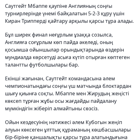
Саутгейт Мбаппе қаупіне Англияның соңғы
турнирлерінде үнемі байқалатын 5-2-3 құру үшін
Киран Трипперді қайтару арқылы қарсы тұра алады.
Бұл ширек финал неғұрлым ұзаққа созылса,
Англияға соғұрлым көп пайда әкеледі, оның
қосымша ойыншылар орындықтарында өздерін
мундиалда көрсетуді асыға күтіп отырған көптеген
талантты футболшылары бар.
Екінші жағынан, Саутгейт командасына әлем
чемпионатындағы соңғы үш матчында блоктардан
шығу қиынға соқты. Мбаппе мен Жирудың жеңісті
көксеп тұрған жұбы осы жағдайды пайдалану
мүмкіндігін жіберіп алмайтыны сөзсіз.
Ойын кездесуінің нәтижесі әлем Кубогын жеңіп
алуын көксеген ұлттық құраманың көшбасшылары
бір-біріне қаншалықты қарсы тұра алатындығына