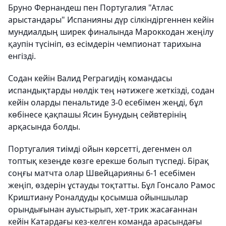
Бруно Фернандеш пен Португалия "Атлас
арыстандары" Испанияны дүр сілкіндіргеннен кейін
мундиалдың ширек финалында Мароккодан жеңілу
қаупін түсініп, өз есімдерін чемпионат тарихына
енгізді.
Содан кейін Валид Реграгидің командасы
испандықтарды нөлдік тең нәтижеге жеткізді, содан
кейін оларды пенальтиде 3-0 есебімен жеңді, бұл
көбінесе қақпашы Ясин Бунудың сейвтерінің
арқасында болды.
Португалия тиімді ойын көрсетті, дегенмен ол
топтық кезеңде көзге ерекше болып түспеді. Бірақ
соңғы матчта олар Швейцарияны 6-1 есебімен
жеңіп, өздерін ұстауды тоқтатты. Бұл Гонсало Рамос
Криштиану Роналдуды қосымша ойыншылар
орындығынан ауыстырып, хет-трик жасағаннан
кейін Катардағы кез-келген команда арасындағы