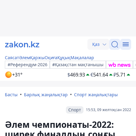
Қаз
Саясат
Әлем
Қаржы
Оқиға
Құқық
Мақалалар
#Референдум-2026
#Қазақстан мақтанышы
+31°
$
469.93
€
541.64
₽
5.71
Басты
Барлық жаңалықтар
Спорт жаңалықтары
Спорт
15:53, 09 желтоқсан 2022
Әлем чемпионаты-2022:
ширек финалдың соңғы