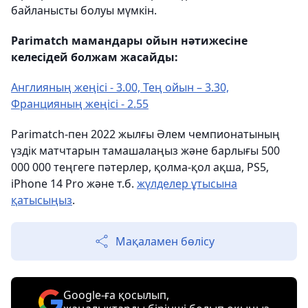
байланысты болуы мүмкін.
Parimatch мамандары ойын нәтижесіне
келесідей болжам жасайды:
Англияның жеңісі - 3.00, Тең ойын – 3.30,
Францияның жеңісі - 2.55
Parimatch-пен 2022 жылғы Әлем чемпионатының
үздік матчтарын тамашалаңыз және барлығы 500
000 000 теңгеге пәтерлер, қолма-қол ақша, PS5,
iPhone 14 Pro және т.б.
жүлделер ұтысына
қатысыңыз
.
Мақаламен бөлісу
Google-ға қосылып,