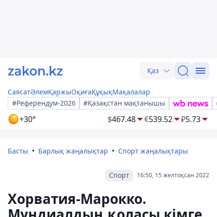
Қаз
Саясат
Әлем
Қаржы
Оқиға
Құқық
Мақалалар
#Референдум-2026
#Қазақстан мақтанышы
+30°
$
467.48
€
539.52
₽
5.73
Басты
Барлық жаңалықтар
Спорт жаңалықтары
Спорт
16:50, 15 желтоқсан 2022
Хорватия-Марокко.
Мундиалдың қоласы кімге