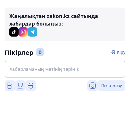
Жаңалықтан zakon.kz сайтында
хабардар болыңыз:
Пікірлер
0
Кіру
Пікір жазу