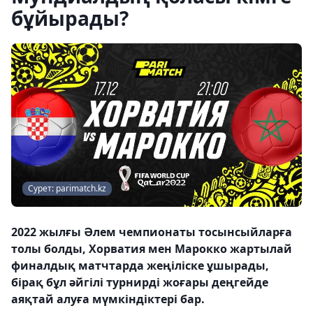
бұйырады?
Сурет: parimatch.kz
2022 жылғы Әлем чемпионаты тосынсыйларға
толы болды, Хорватия мен Марокко жартылай
финалдық матчтарда жеңіліске ұшырады,
бірақ бұл әйгілі турнирді жоғары деңгейде
аяқтай алуға мүмкіндіктері бар.