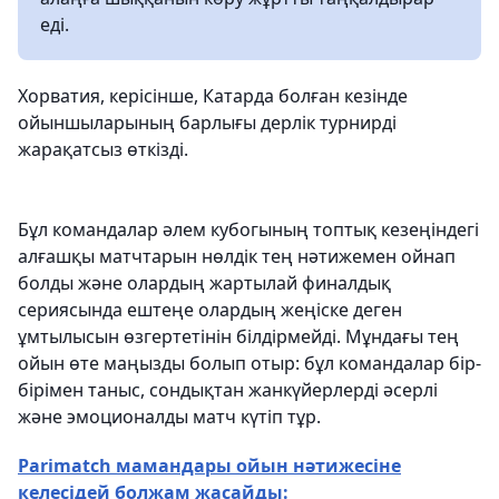
еді.
Хорватия, керісінше, Катарда болған кезінде
ойыншыларының барлығы дерлік турнирді
жарақатсыз өткізді.
Бұл командалар әлем кубогының топтық кезеңіндегі
алғашқы матчтарын нөлдік тең нәтижемен ойнап
болды және олардың жартылай финалдық
сериясында ештеңе олардың жеңіске деген
ұмтылысын өзгертетінін білдірмейді. Мұндағы тең
ойын өте маңызды болып отыр: бұл командалар бір-
бірімен таныс, сондықтан жанкүйерлерді әсерлі
және эмоционалды матч күтіп тұр.
Parimatch мамандары ойын нәтижесіне
келесідей болжам жасайды: