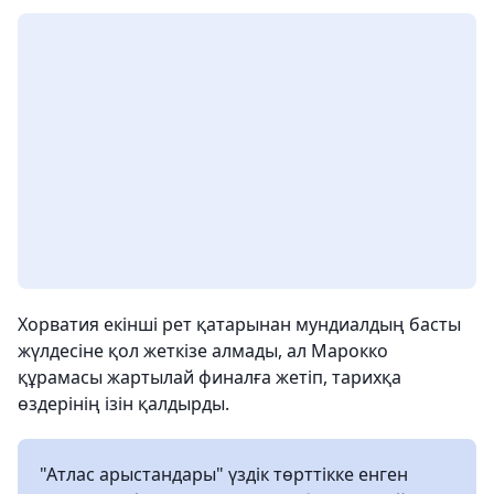
Хорватия екінші рет қатарынан мундиалдың басты
жүлдесіне қол жеткізе алмады, ал Марокко
құрамасы жартылай финалға жетіп, тарихқа
өздерінің ізін қалдырды.
"Атлас арыстандары" үздік төрттікке енген