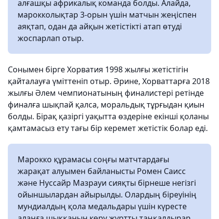
алғашқы африкалық команда болды. Алайда,
марокколықтар 3-орын үшін матчын жеңіспен
аяқтап, одан да айқын жетістікті атап өтуді
жоспарлап отыр.
Сонымен бірге Хорватия 1998 жылғы жетістігін
қайталауға үміттеніп отыр. Әрине, Хорваттарға 2018
жылғы Әлем чемпионатының финалистері ретінде
финалға шықпай қалса, моральдық тұрғыдан қиын
болды. Бірақ қазіргі уақытта өздеріне екінші қоланы
қамтамасыз ету тағы бір керемет жетістік болар еді.
Марокко құрамасы соңғы матчтардағы
жарақат алуымен байланысты Ромен Саисс
және Нуссайр Мазрауи сияқты бірнеше негізгі
ойыншылардан айырылды. Олардың біреуінің
мундиалдың қола медальдары үшін күресте
алаңға шыққанын көру жұртты таңқалдырар