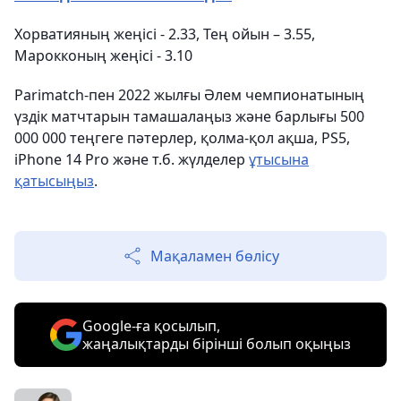
Хорватияның жеңісі - 2.33, Тең ойын – 3.55,
Марокконың жеңісі - 3.10
Parimatch-пен 2022 жылғы Әлем чемпионатының
үздік матчтарын тамашалаңыз және барлығы 500
000 000 теңгеге пәтерлер, қолма-қол ақша, PS5,
iPhone 14 Pro және т.б. жүлделер
ұтысына
қатысыңыз
.
Мақаламен бөлісу
Google-ға қосылып,
жаңалықтарды бірінші болып оқыңыз