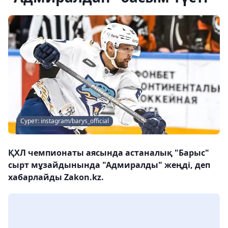
Cурет: instagram/barys_official
ҚХЛ чемпионаты аясында астаналық "Барыс"
сырт мұзайдынында "Адмиралды" жеңді, деп
хабарлайды Zakon.kz.