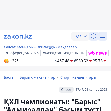
Қаз
Саясат
Әлем
Қаржы
Оқиға
Құқық
Мақалалар
#Референдум-2026
#Қазақстан мақтанышы
+32°
$
467.48
€
539.52
₽
5.73
Басты
Барлық жаңалықтар
Спорт жаңалықтары
Спорт
17:47, 08 қаңтар 2023
ҚХЛ чемпионаты: "Барыс"
"Адмиралдан" басым түсті