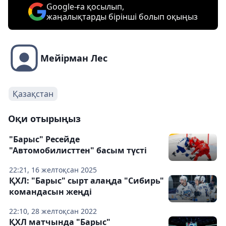
Google-ға қосылып,
жаңалықтарды бірінші болып оқыңыз
Мейірман Лес
Қазақстан
Оқи отырыңыз
"Барыс" Ресейде
"Автомобилисттен" басым түсті
22:21, 16 желтоқсан 2025
ҚХЛ: "Барыс" сырт алаңда "Сибирь"
командасын жеңді
22:10, 28 желтоқсан 2022
ҚХЛ матчында "Барыс"