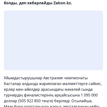
болды, деп хабарлайды Zakon.kz.
Ұйымдастырушылар Австралия чемпионаты
басталар алдында жариялаған мәліметтерге сәйкес,
ерлер мен әйелдер арасындағы жекелей сында
турнирдің финалистерінің әрқайсысына 1 095 000
доллар (505 922 850 теңге) беріледі. Осылайша,
Мельбурн корттарында жарыс аяқталғаннан кейін