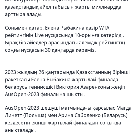
қазақстандық әйел табысын жарты миллиардқа
арттыра алады.
Сонымен қатар, Елена Рыбакина қазір WTA
рейтингінің Live нұсқасында 10-орынға көтерілді.
Бірақ біз әйелдер арасындағы әлемдік рейтингтің
соңғы нұсқасын 30 қаңтарда көреміз.
2023 жылдың 26 ​​қаңтарында Қазақстанның бірінші
ракеткасы Елена Рыбакина жартылай финалда
беларусь теннисшісі Виктория Азаренконы жеңіп,
AusOpen-2023 финалына шықты.
AusOpen-2023 шешуші матчындағы қарсылас Магда
Линетт (Польша) мен Арина Саболенко (Беларусь)
кездесетін екінші жартылай финалдың соңында
анықталады.