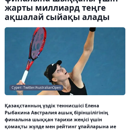
жарты миллиард теңге
ақшалай сыйақы алады
Сурет: Twitter/AustralianOpen
Қазақстанның үздік теннисшісі Елена
Рыбакина Австралия ашық біріншілігінің
финалына шыққан тарихи жеңісі үшін
қомақты жүлде мен рейтинг ұпайларына ие