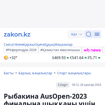
Қаз
Саясат
Әлем
Қаржы
Оқиға
Құқық
Мақалалар
#Референдум-2026
#Қазақстан мақтанышы
+32°
$
469.93
€
541.64
₽
5.71
Басты
Барлық жаңалықтар
Спорт жаңалықтары
Спорт
18:12, 26 қаңтар 2023
Рыбакина AusOpen-2023
финалына шыққаны үшін