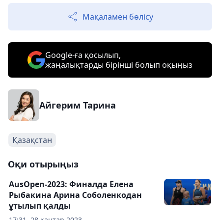
Мақаламен бөлісу
Google-ға қосылып,
жаңалықтарды бірінші болып оқыңыз
Айгерим Тарина
Қазақстан
Оқи отырыңыз
AusOpen-2023: Финалда Елена
Рыбакина Арина Соболенкодан
ұтылып қалды
17:31, 28 қаңтар 2023