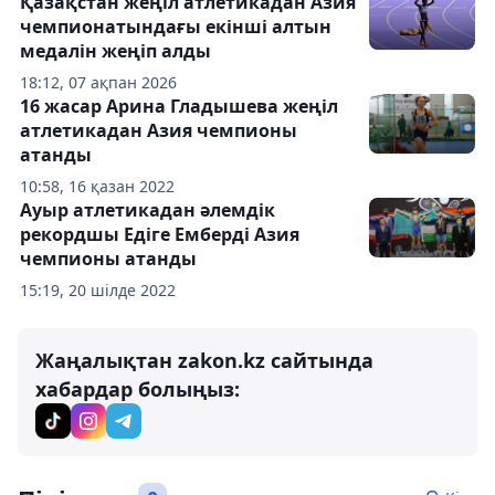
Қазақстан жеңіл атлетикадан Азия
чемпионатындағы екінші алтын
медалін жеңіп алды
18:12, 07 ақпан 2026
16 жасар Арина Гладышева жеңіл
атлетикадан Азия чемпионы
атанды
10:58, 16 қазан 2022
Ауыр атлетикадан әлемдік
рекордшы Едіге Емберді Азия
чемпионы атанды
15:19, 20 шілде 2022
Жаңалықтан zakon.kz сайтында
хабардар болыңыз: