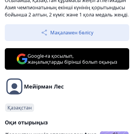
Осылайша, Қазақстан құрамасы жеңіл атлетикадан
Азия чемпионатының екінші күнінің қорытындысы
бойынша 2 алтын, 2 күміс және 1 қола медаль жеңді.
Мақаламен бөлісу
Google-ға қосылып,
жаңалықтарды бірінші болып оқыңыз
Мейірман Лес
Қазақстан
Оқи отырыңыз