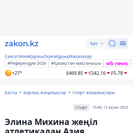
Қаз
Саясат
Әлем
Қаржы
Оқиға
Құқық
Мақалалар
#Референдум-2026
#Қазақстан мақтанышы
+27°
$
469.85
€
542.16
₽
5.78
Басты
Барлық жаңалықтар
Спорт жаңалықтары
Спорт
10:46, 12 ақпан 2023
Элина Михина жеңіл
атлетикадан Азия