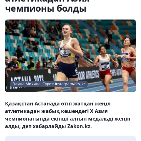
чемпионы болды
Элина Михина. Cурет: instagram/drs_kz
Қазақстан Астанада өтіп жатқан жеңіл
атлетикадан жабық кешендегі Х Азия
чемпионатында екінші алтын медальді жеңіп
алды, деп хабарлайды Zakon.kz.