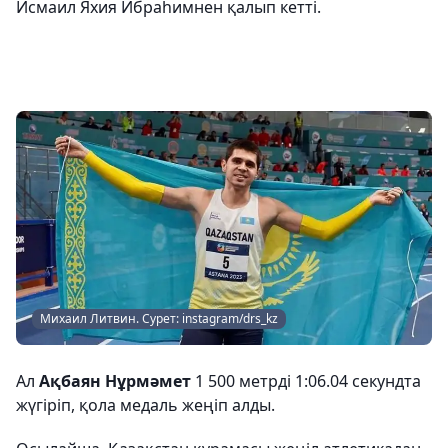
Исмаил Яхия Ибраһимнен қалып кетті.
Михаил Литвин. Сурет: instagram/drs_kz
Ал
Ақбаян Нұрмәмет
1 500 метрді 1:06.04 секундта
жүгіріп, қола медаль жеңіп алды.