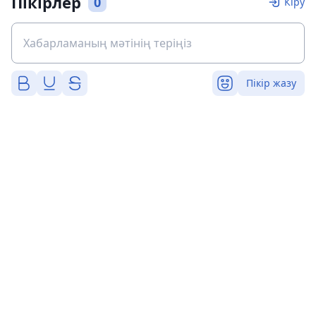
Пікірлер
0
Кіру
Пікір жазу