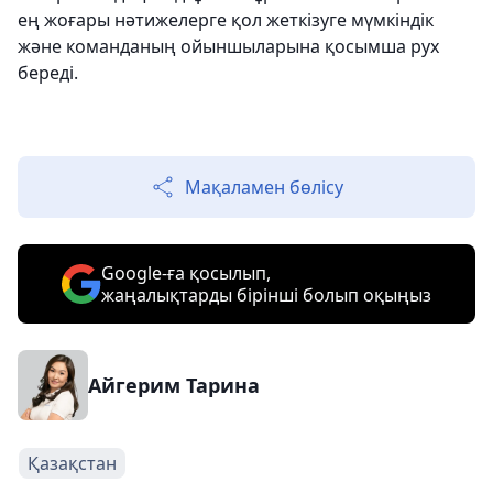
ең жоғары нәтижелерге қол жеткізуге мүмкіндік
және команданың ойыншыларына қосымша рух
береді.
Мақаламен бөлісу
Google-ға қосылып,
жаңалықтарды бірінші болып оқыңыз
Айгерим Тарина
Қазақстан