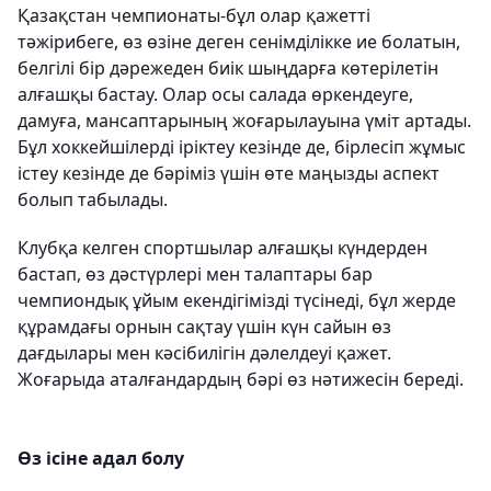
Қазақстан чемпионаты-бұл олар қажетті
тәжірибеге, өз өзіне деген сенімділікке ие болатын,
белгілі бір дәрежеден биік шыңдарға көтерілетін
алғашқы бастау. Олар осы салада өркендеуге,
дамуға, мансаптарының жоғарылауына үміт артады.
Бұл хоккейшілерді іріктеу кезінде де, бірлесіп жұмыс
істеу кезінде де бәріміз үшін өте маңызды аспект
болып табылады.
Клубқа келген спортшылар алғашқы күндерден
бастап, өз дәстүрлері мен талаптары бар
чемпиондық ұйым екендігімізді түсінеді, бұл жерде
құрамдағы орнын сақтау үшін күн сайын өз
дағдылары мен кәсібилігін дәлелдеуі қажет.
Жоғарыда аталғандардың бәрі өз нәтижесін береді.
Өз ісіне адал болу