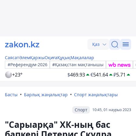
Қаз
Саясат
Әлем
Қаржы
Оқиға
Құқық
Мақалалар
#Референдум-2026
#Қазақстан мақтанышы
+23°
$
469.93
€
541.64
₽
5.71
Басты
Барлық жаңалықтар
Спорт жаңалықтары
Спорт
10:45, 01 наурыз 2023
"Сарыарқа" ХК-ның бас
бапкері Петерис Скудра