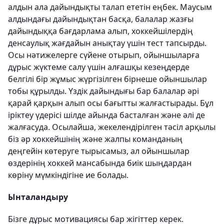
алдын ала дайындықты талап ететін еңбек. Маусым
алдындағы дайындықтан басқа, балалар жазғы
дайындыққа бағдарлама алып, хоккейшілердің
денсаулық жағдайын анықтау үшін тест тапсырды.
Осы нәтижелерге сүйене отырып, ойыншыларға
дұрыс жүктеме салу үшін алғашқы кезеңдерде
белгілі бір жұмыс жүргізілген бірнеше ойыншылар
тобы құрылды. Үздік дайындығы бар балалар әрі
қарай қарқын алып осы бағытты жалғастырады. Бұл
іріктеу үдерісі шілде айында басталған және әлі де
жалғасуда. Осылайша, жекелендірілген тәсіл арқылы
біз әр хоккейшінің және жалпы команданың
деңгейін көтеруге тырысамыз, ал ойыншылар
өздерінің хоккей мансабында биік шыңдардан
көріну мүмкіндігіне ие болады.
Ынталандыру
Бізге дұрыс мотивациясы бар жігіттер керек.