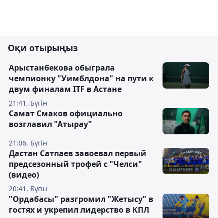
Оқи отырыңыз
Арыстанбекова обыграла
чемпионку "Уимблдона" на пути к
двум финалам ITF в Астане
21:41, Бүгін
Самат Смаков официально
возглавил "Атырау"
21:06, Бүгін
Дастан Сатпаев завоевал первый
предсезонный трофей с "Челси"
(видео)
20:41, Бүгін
"Ордабасы" разгромил "Жетысу" в
гостях и укрепил лидерство в КПЛ