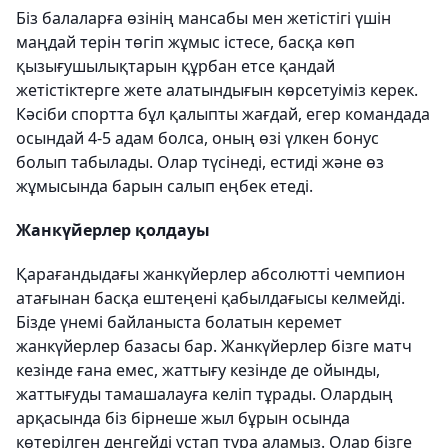
Біз балаларға өзінің мансабы мен жетістігі үшін
маңдай терін төгіп жұмыс істесе, басқа көп
қызығушылықтарын құрбан етсе қандай
жетістіктерге жете алатындығын көрсетуіміз керек.
Кәсіби спортта бұл қалыпты жағдай, егер командада
осындай 4-5 адам болса, оның өзі үлкен бонус
болып табылады. Олар түсінеді, естиді және өз
жұмысында барын салып еңбек етеді.
Жанкүйерлер қолдауы
Қарағандыдағы жанкүйерлер абсолютті чемпион
атағынан басқа ештеңені қабылдағысы келмейді.
Бізде үнемі байланыста болатын керемет
жанкүйерлер базасы бар. Жанкүйерлер бізге матч
кезінде ғана емес, жаттығу кезінде де ойынды,
жаттығуды тамашалауға келіп тұрады. Олардың
арқасында біз бірнеше жыл бұрын осында
көтерілген деңгейді ұстап тұра аламыз. Олар бізге