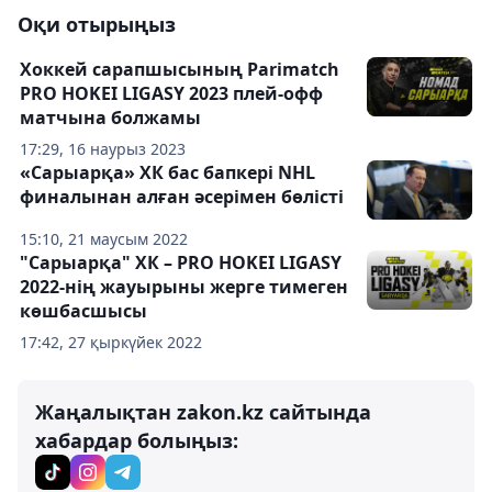
Оқи отырыңыз
Хоккей сарапшысының Parimatch
PRO HOKEI LIGASY 2023 плей-офф
матчына болжамы
17:29, 16 наурыз 2023
«Сарыарқа» ХК бас бапкері NHL
финалынан алған әсерімен бөлісті
15:10, 21 маусым 2022
"Сарыарқа" ХК – PRO HOKEI LIGASY
2022-нің жауырыны жерге тимеген
көшбасшысы
17:42, 27 қыркүйек 2022
Жаңалықтан zakon.kz сайтында
хабардар болыңыз: