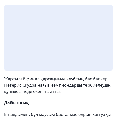
Жартылай финал қарсаңында клубтың бас бапкері
Петерис Скудра нағыз чемпиондарды тәрбиелеудің
құпиясы неде екенін айтты.
Дайындық
Ең алдымен, бұл маусым басталмас бұрын көп уақыт