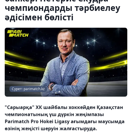
чемпиондарды тәрбиелеу
әдісімен бөлісті
Сурет: parimatch.kz
"Сарыарқа" ХК шайбалы хоккейден Қазақстан
чемпионатының үш дүркін жеңімпазы
Parimatch Рro Нokei Ligasy ағымдағы маусымда
өзінің жеңісті шеруін жалғастыруда.