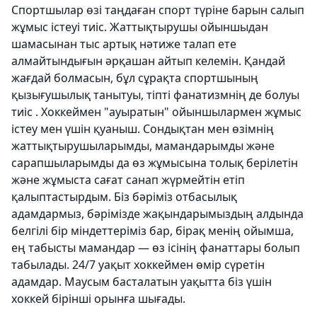
Спортшылар өзі таңдаған спорт түріне барын салып
жұмыс істеуі тиіс. Жаттықтырушы ойыншыдан
шамасынан тыс артық нәтиже талап ете
алмайтындығын әрқашан айтып келемін. Қандай
жағдай болмасын, бұл сұрақта спортшының
қызығушылық танытуы, тіпті фанатизмнің де болуы
тиіс . Хоккеймен "ауыратын" ойыншылармен жұмыс
істеу мен үшін қуаныш. Сондықтан мен өзімнің
жаттықтырушыларымды, мамандарымды және
сарапшыларымды да өз жұмысына толық берілетін
және жұмыста сағат санап жүрмейтін етіп
қалыптастырдым. Біз бәріміз отбасылық
адамдармыз, бәрімізде жақындарымыздың алдында
белгілі бір міндеттеріміз бар, бірақ менің ойымша,
ең табысты мамандар — өз ісінің фанаттары болып
табылады. 24/7 уақыт хоккеймен өмір сүретін
адамдар. Маусым басталатын уақытта біз үшін
хоккей бірінші орынға шығады.