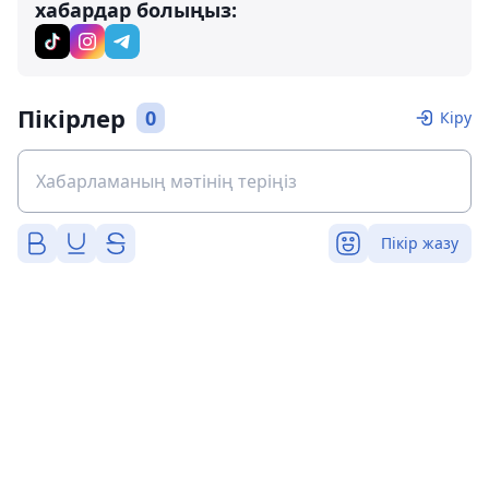
хабардар болыңыз:
Пікірлер
0
Кіру
Пікір жазу