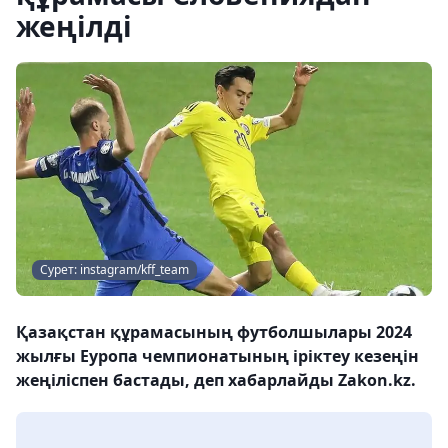
жеңілді
Сурет: instagram/kff_team
Қазақстан құрамасының футболшылары 2024
жылғы Еуропа чемпионатының іріктеу кезеңін
жеңіліспен бастады, деп хабарлайды Zakon.kz.