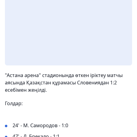
"Астана арена" стадионында өткен іріктеу матчы
аясында Қазақстан құрамасы Словениядан 1:2
есебімен жеңілді.
Голдар:
24' - М. Самородов - 1:0
47' - Д. Брекало - 1:1