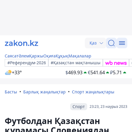
Қаз
Саясат
Әлем
Қаржы
Оқиға
Құқық
Мақалалар
#Референдум-2026
#Қазақстан мақтанышы
+33°
$
469.93
€
541.64
₽
5.71
Басты
Барлық жаңалықтар
Спорт жаңалықтары
Спорт
23:23, 23 наурыз 2023
Футболдан Қазақстан
құрамасы Словениядан