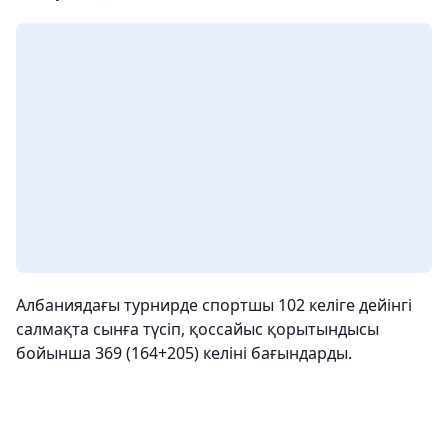
Албаниядағы турнирде спортшы 102 келіге дейінгі
салмақта сынға түсіп, қоссайыс қорытындысы
бойынша 369 (164+205) келіні бағындарды.