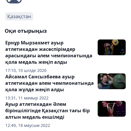
Қазақстан
Оқи отырыңыз
Ернұр Мырзахмет ауыр
атлетикадан жасөспірімдер
арасындағы әлем чемпионатында
қола медаль жеңіп алды
17:10, 10 шілде 2026
Айсамал Сансызбаева ауыр
атлетикадан әлем чемпионатында
қола жүлде жеңіп алды
13:31, 11 мамыр 2022
Ауыр атлетикадан Әлем
біріншілігінде Қазақстан тағы бір
алтын медаль еншіледі
12:49, 18 маусым 2022