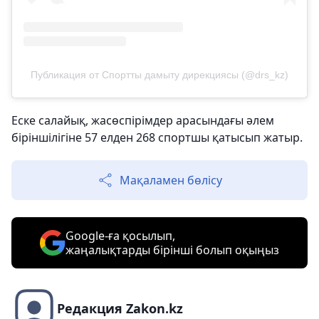
Публикация от Спортты дамыту дирекциясы (@drs_kz)
Еске салайық, жасөспірімдер арасындағы әлем
біріншілігіне 57 елден 268 спортшы қатысып жатыр.
Мақаламен бөлісу
Google-ға қосылып,
жаңалықтарды бірінші болып оқыңыз
Редакция Zakon.kz