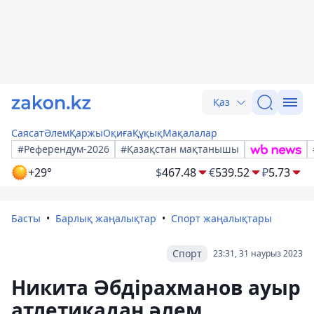
Қаз
Саясат
Әлем
Қаржы
Оқиға
Құқық
Мақалалар
#Референдум-2026
#Қазақстан мақтанышы
+29°
$
467.48
€
539.52
₽
5.73
Басты
Барлық жаңалықтар
Спорт жаңалықтары
Спорт
23:31, 31 наурыз 2023
Никита Әбдірахманов ауыр
атлетикадан әлем