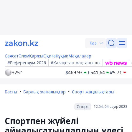
Қаз
Саясат
Әлем
Қаржы
Оқиға
Құқық
Мақалалар
#Референдум-2026
#Қазақстан мақтанышы
+25°
$
469.93
€
541.64
₽
5.71
Басты
Барлық жаңалықтар
Спорт жаңалықтары
Спорт
12:54, 04 сәуір 2023
Спортпен жүйелі
айналысатындардың үлесі