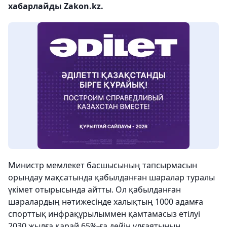
хабарлайды Zakon.kz.
Министр мемлекет басшысының тапсырмасын
орындау мақсатында қабылданған шаралар туралы
үкімет отырысында айтты. Ол қабылданған
шаралардың нәтижесінде халықтың 1000 адамға
спорттық инфрақұрылыммен қамтамасыз етілуі
2030 жылға қарай 65%-ға дейін ұлғаятынын