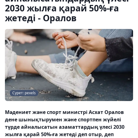
2030 жылға қарай 50%-ға
жетеді - Оралов
Сурет: pexels
Мәдениет және спорт министрі Асхат Оралов
дене шынықтырумен және спортпен жүйелі
түрде айналысатын азаматтардың үлесі 2030
жылға қарай 50%-ға жетеді деп отыр, деп