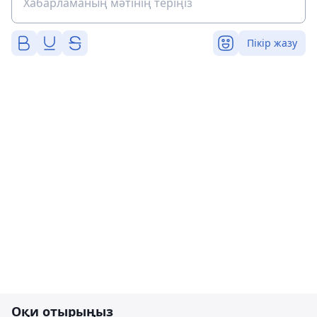
Пікір жазу
Оқи отырыңыз