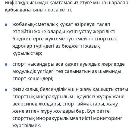
инфрақұрылымды қамтамасыз етуге мына шаралар
қабылданатынын қоса кетті:
жобалық-сметалық құжат әзірлеуді талап
етпейтін және оларды күтіп-ұстау жергілікті
бюджеттерге жүктеме түсірмейтін спорттық
ядролар түріндегі аз бюджетті жазық
құрылыстар;
спорт нысандары аса қажет ауылдық жерлерде
модульдік үлгідегі тез салынатын аз шығынды
спорт кешендері;
физикалық белсенділік үшін жаяу қашықтықтағы
спорттық инфрақұрылым - қауіпсіз жүгіру және
велосипед жолдары, спорт аймақтары, жаяу
және атпен жүру жолдары бар. Бұл ретте
спорттық инфрақұрылымға тиісті мониторинг
жүргізілмек.