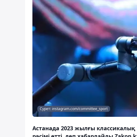
Сурет: instagram.com/committee_sport
Астанада 2023 жылғы классикалы
рәсімі өтті, деп хабарлайды Zakon.k