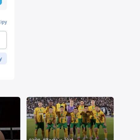
Кіру
у