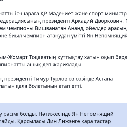
анатты іс-шараға ҚР Мәдениет және спорт министр
едерациясының президенті Аркадий Дворкович, 1
лем чемпионы Вишванатан Ананд, әйелдер арасын
әне биыл чемпион атанудан үмітті Ян Непомнящи
м-Жомарт Тоқаевтың құттықтау хатын оқып берд
мпионатты ашық деп жариялады.
президенті Тимур Турлов өз сөзінде Астана
атын қала болатынын атап өтті.
у рәсімі болды. Нәтижесінде Ян Непомнящий
стайды. Қарсыласы Дин Лижэнге қара тастар