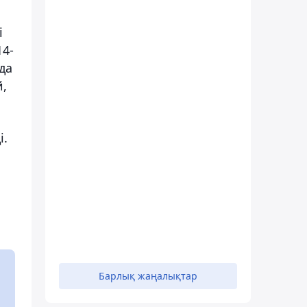
і
4-
да
й,
і.
Барлық жаңалықтар