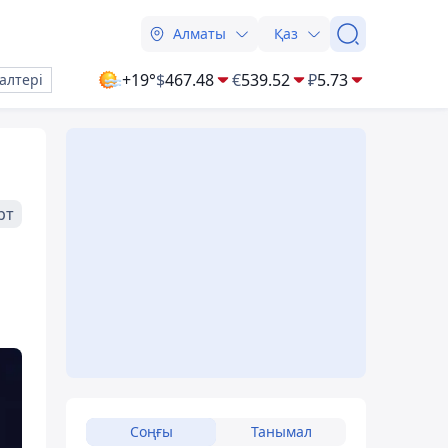
Алматы
Қаз
+19°
$
467.48
€
539.52
₽
5.73
алтері
рт
Соңғы
Танымал