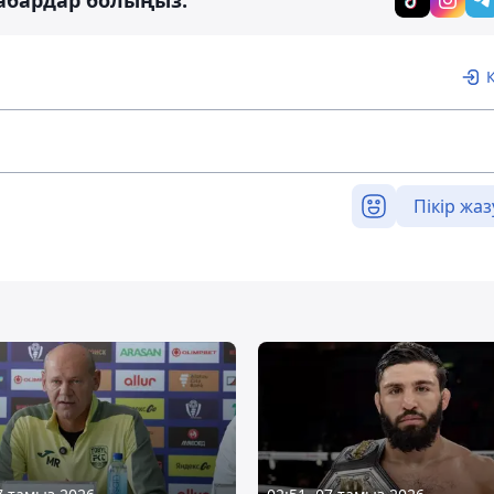
абардар болыңыз:
Пікір жаз