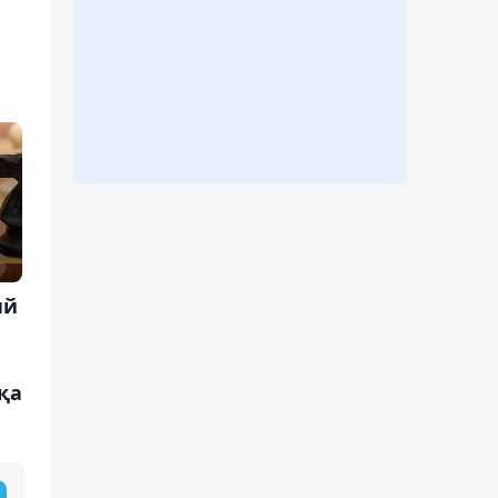
ий
қа