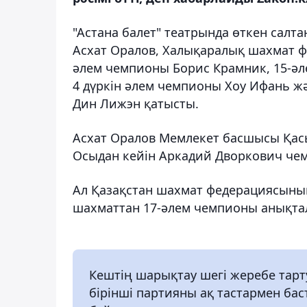
"Астана балет" театрында өткен салт
Асхат Оралов, Халықаралық шахмат ф
әлем чемпионы Борис Крамник, 15-ә
4 дүркін әлем чемпионы Хоу Ифань ж
Дин Лижэн қатысты.
Асхат Оралов Мемлекет басшысы Қасы
Осыдан кейін Аркадий Дворкович че
Ал Қазақстан шахмат федерациясының 
шахматтан 17-әлем чемпионы анықтал
Кештің шарықтау шегі жеребе тарт
бірінші партияны ақ тастармен ба