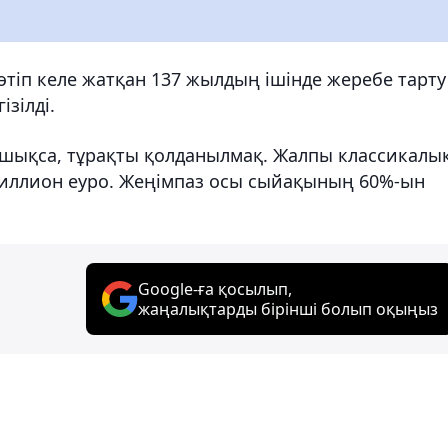
өтіп келе жатқан 137 жылдың ішінде жеребе тарту
зілді.
ен шықса, тұрақты қолданылмақ. Жалпы классикалы
иллион еуро. Жеңімпаз осы сыйақының 60%-ын
Google-ға қосылып,
жаңалықтарды бірінші болып оқыңыз