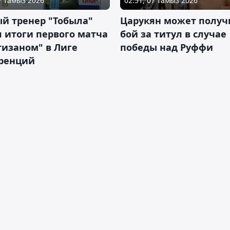
07 тамыз 2026
02:51, 07 тамыз 2026
й тренер "Тобыла"
Царукян может получ
 итоги первого матча
бой за титул в случае
тизаном" в Лиге
победы над Руффи
ренций