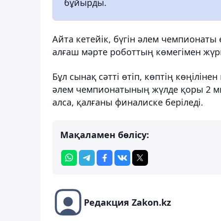
бұйырды.
Айта кетейік, бүгін әлем чемпионаты 
алғаш мәрте роботтың көмегімен жүргі
Бұл сынақ сәтті өтіп, көптің көңілін
әлем чемпионатының жүлде қоры 2 м
алса, қалғаны финалиске беріледі.
Мақаламен бөлісу:
Редакция Zakon.kz