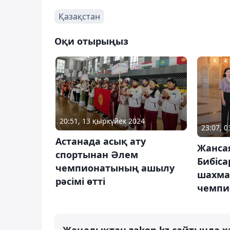
Қазақстан
Оқи отырыңыз
20:51, 13 қыркүйек 2024
23:07, 0
Астанада асық ату
Жансая
спортынан Әлем
Бибіса
чемпионатының ашылу
шахма
рәсімі өтті
чемпи