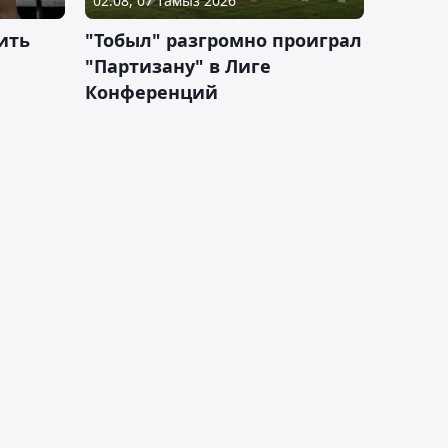
02:08, 07 тамыз 2026
ить
"Тобыл" разгромно проиграл
"Партизану" в Лиге
Конференций