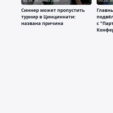
03:59, 07 тамыз 2026
03:28, 
Синнер может пропустить
Главны
турнир в Цинциннати:
подвёл
названа причина
с "Пар
Конфе