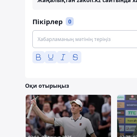
Жаңалықтан zakon.kz сайтында х
Пікірлер
0
Оқи отырыңыз