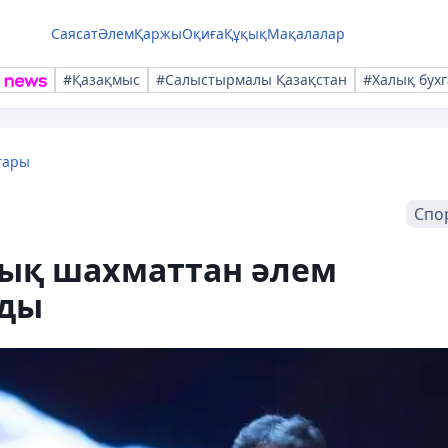
Саясат
Әлем
Қаржы
Оқиға
Құқық
Мақалалар
#Қазақмыс
#Салыстырмалы Қазақстан
#Халық бухг
тары
Спо
лық шахматтан әлем
лды