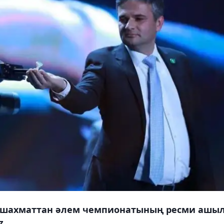
қ шахматтан әлем чемпионатының ресми ашы
z.