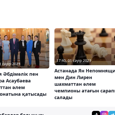
17:40, 01 сәуір 2023
3 сәуір 2023
Астанада Ян Непомнящ
 Әбдімәлік пен
мен Дин Лирен
ра Асаубаева
шахматтан әлем
ттан әлем
чемпионы атағын сарап
онатына қатысады
салады