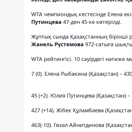
WTA чемпиондық кестесінде Елена екі
Путинцева
47-ден 45-ке көтерілді.
Жұптық сында Қазақстанның бірінші 
Жанель Рүстемова
972-сатыға шықты
WTA рейтингісі. 10 сәуірдегі нәтиже 
7 (0). Елена Рыбакина (Қазақстан) – 430
45 (+2). Юлия Путинцева (Қазақстан) – 
427 (+14). Жібек Құламбаева (Қазақстан
463(-10). Гөзал Айнитдинова (Қазақстан