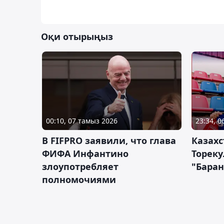
Оқи отырыңыз
00:10, 07 тамыз 2026
23:34, 
В FIFPRO заявили, что глава
Казах
ФИФА Инфантино
Тореку
злоупотребляет
"Бара
полномочиями