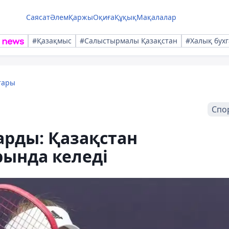
Саясат
Әлем
Қаржы
Оқиға
Құқық
Мақалалар
#Қазақмыс
#Салыстырмалы Қазақстан
#Халық бухг
тары
Спо
арды: Қазақстан
рында келеді