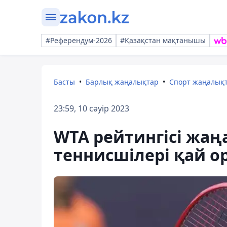
#Референдум-2026
#Қазақстан мақтанышы
Басты
Барлық жаңалықтар
Спорт жаңалық
23:59, 10 сәуір 2023
WTA рейтингіcі жаң
теннисшілері қай о