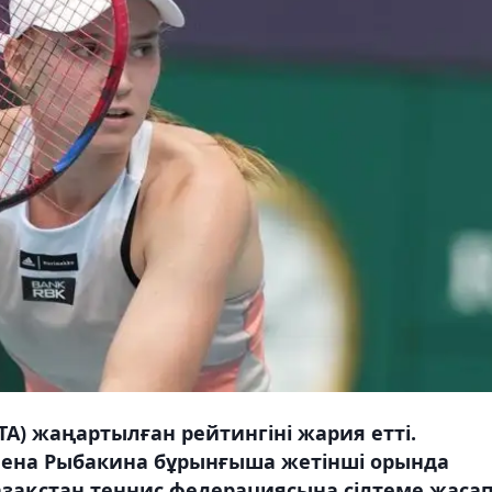
A) жаңартылған рейтингіні жария етті.
Елена Рыбакина бұрынғыша жетінші орында
азақстан теннис федерациясына сілтеме жасап