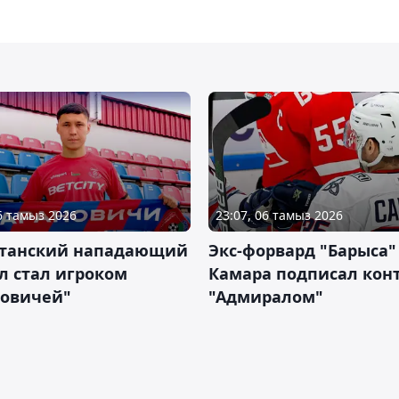
06 тамыз 2026
23:07, 06 тамыз 2026
станский нападающий
Экс-форвард "Барыса"
л стал игроком
Камара подписал конт
новичей"
"Адмиралом"