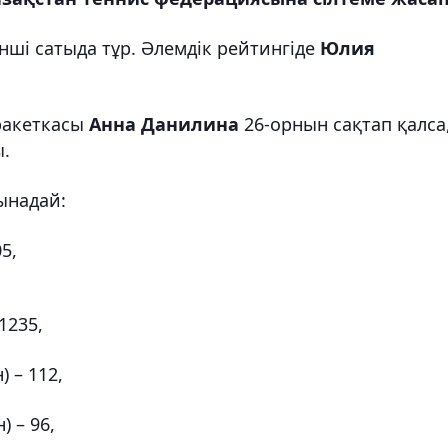
нші сатыда тұр. Әлемдік рейтингіде
Юлия
ракеткасы
Анна Данилина
26-орнын сақтап қалса
.
мынадай:
5,
1235,
) – 112,
) – 96,