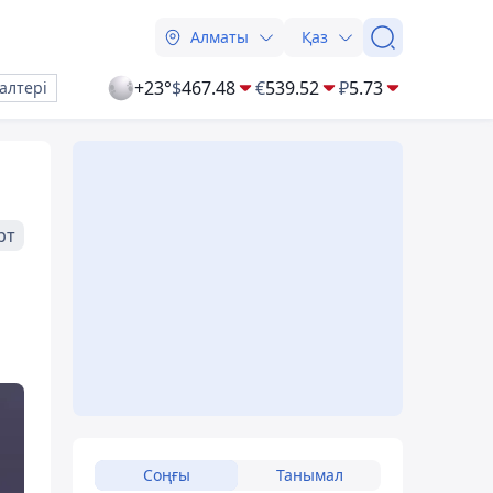
Алматы
Қаз
+23°
$
467.48
€
539.52
₽
5.73
алтері
рт
Соңғы
Танымал