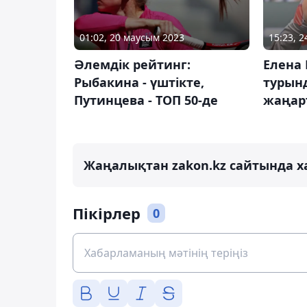
01:02, 20 маусым 2023
15:23, 
Әлемдік рейтинг:
Елена
Рыбакина - үштікте,
турын
Путинцева - ТОП 50-де
жаңар
Жаңалықтан zakon.kz сайтында х
Пікірлер
0