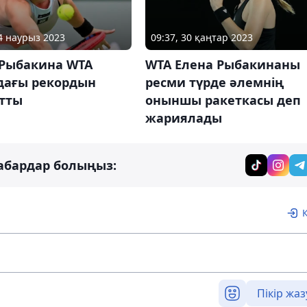
24 наурыз 2023
09:37, 30 қаңтар 2023
 Рыбакина WTA
WTA Елена Рыбакинаны
дағы рекордын
ресми түрде әлемнің
тты
оныншы ракеткасы деп
жариялады
абардар болыңыз:
Пікір жаз