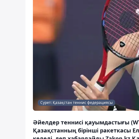
Сурет: Қазақстан теннис федерациясы
Әйелдер теннисі қауымдастығы (WT
Қазақстанның бірінші ракеткасы 
келеді, деп хабарлайды Zakon.kz Қ