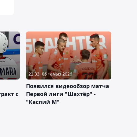
22:33, 06 тамыз 2026
Появился видеообзор матча
ракт с
Первой лиги "Шахтёр" -
"Каспий М"