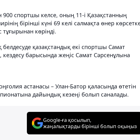
н 900 спортшы келсе, оның 11-і Қазақстанның
рінің бірінші күні 69 келі салмақта өнер көрсетк
 тұғырынан көрінді.
ық белдесуде қазақстандық екі спортшы Самат
 кездесу барысында жеңіс Самат Сәрсенұлына
оңғолия астанасы – Улан-Батор қаласында өтетін
пионатына дайындық кезеңі болып саналады.
Google-ға қосылып,
жаңалықтарды бірінші болып оқыңыз