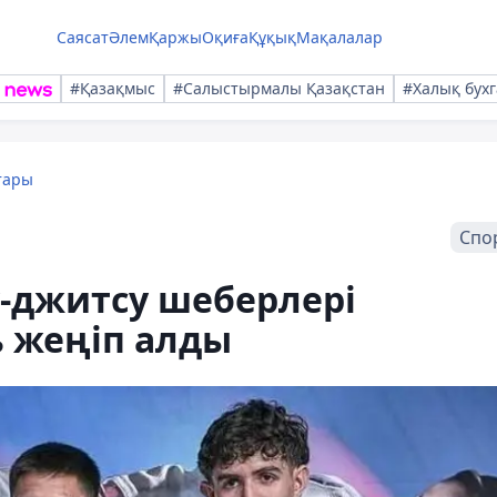
Саясат
Әлем
Қаржы
Оқиға
Құқық
Мақалалар
#Қазақмыс
#Салыстырмалы Қазақстан
#Халық бухг
тары
Спо
-джитсу шеберлері
 жеңіп алды