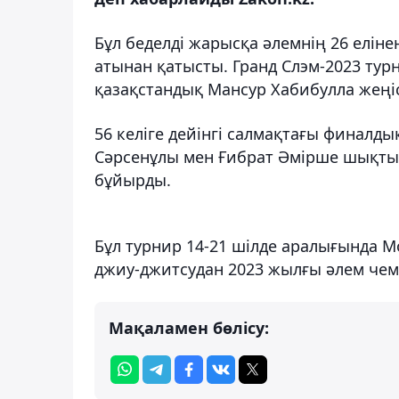
Бұл беделді жарысқа әлемнің 26 еліне
атынан қатысты. Гранд Слэм-2023 турни
қазақстандық Мансур Хабибулла жеңіс
56 келіге дейінгі салмақтағы финалд
Сәрсенұлы мен Ғибрат Әмірше шықты,
бұйырды.
Бұл турнир 14-21 шілде аралығында М
джиу-джитсудан 2023 жылғы әлем чем
Мақаламен бөлісу: