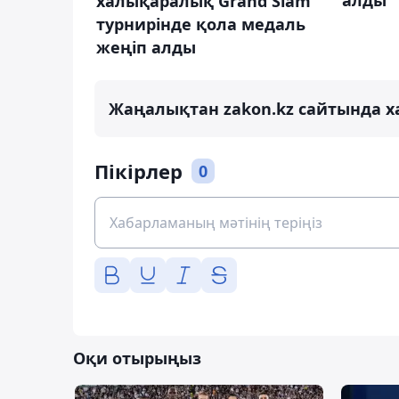
халықаралық Grand Slam
турнирінде қола медаль
жеңіп алды
Жаңалықтан zakon.kz сайтында х
Пікірлер
0
Оқи отырыңыз