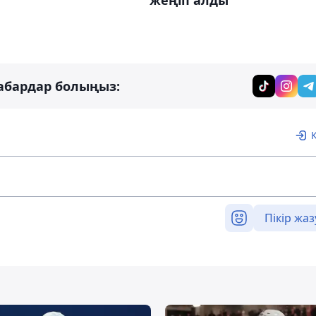
жеңіп алды
абардар болыңыз:
Пікір жаз