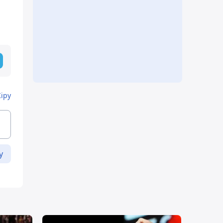
Кіру
у