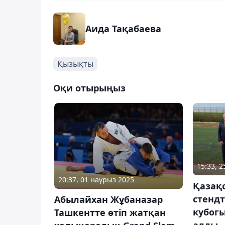
Аида Тақабаева
Қызықты
Оқи отырыңыз
15:33, 
20:37, 01 наурыз 2025
Қазақ
стендт
Абылайхан Жұбаназар
кубогы
Ташкентте өтіп жатқан
алды