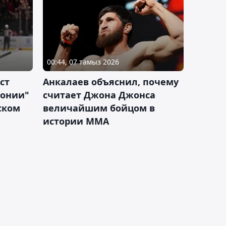
00:44, 07 тамыз 2026
ст
Анкалаев объяснил, почему
лонии"
считает Джона Джонса
ском
величайшим бойцом в
истории ММА