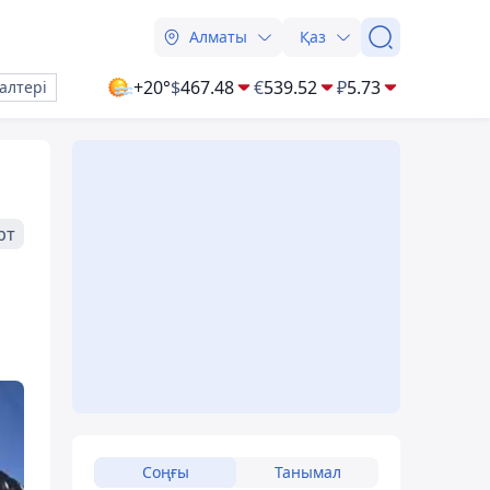
Алматы
Қаз
+20°
$
467.48
€
539.52
₽
5.73
алтері
рт
Соңғы
Танымал