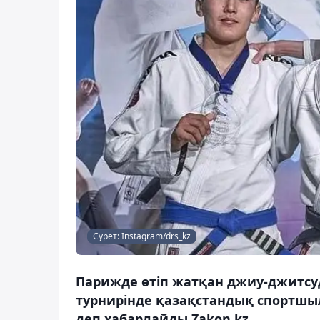
Сурет: Instagram/drs_kz
Парижде өтіп жатқан джиу-джитсуд
турнирінде қазақстандық спортшыл
деп хабарлайды Zakon.kz.