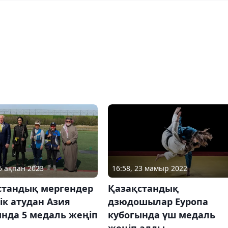
25 ақпан 2023
16:58, 23 мамыр 2022
стандық мергендер
Қазақстандық
ік атудан Азия
дзюдошылар Еуропа
нда 5 медаль жеңіп
кубогында үш медаль