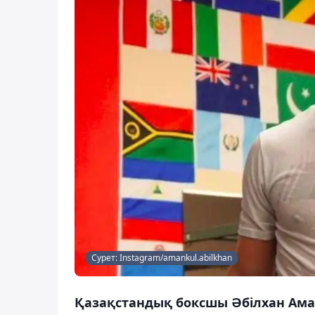
Сурет: Instagram/amankul.abilkhan
Қазақстандық боксшы Әбілхан Аман