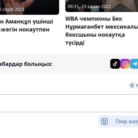
09:31, 23 қазан 2022
6 сәуір 2023
WBA чемпионы Бек
ан Аманқұл үшінші
Нұрмағанбет мексикал
-жегін нокаутпен
боксшыны нокаутқа
түсірді
абардар болыңыз:
Пікір жаз