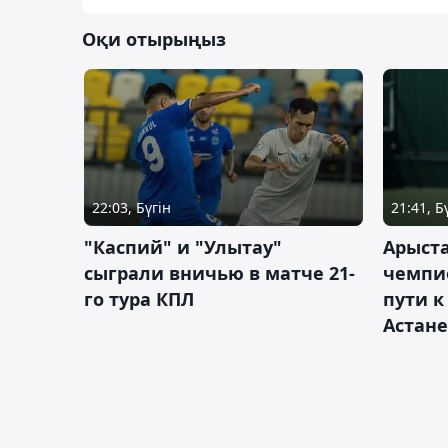
Оқи отырыңыз
22:03, Бүгін
21:41, Б
"Каспий" и "Улытау"
Арыст
сыграли вничью в матче 21-
чемпи
го тура КПЛ
пути к
Астане