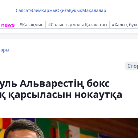
Саясат
Әлем
Қаржы
Оқиға
Құқық
Мақалалар
#Қазақмыс
#Салыстырмалы Қазақстан
#Халық бухг
тары
Спо
уль Альварестің бокс
қ қарсыласын нокаутқа