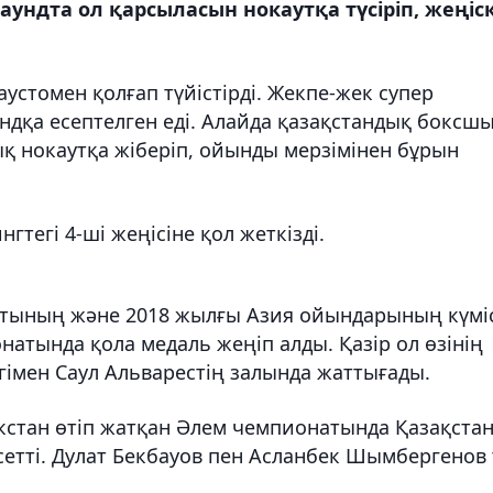
раундта ол қарсыласын нокаутқа түсіріп, жеңіс
стомен қолғап түйістірді. Жекпе-жек супер
ундқа есептелген еді. Алайда қазақстандық боксш
қ нокаутқа жіберіп, ойынды мерзімінен бұрын
гтегі 4-ші жеңісіне қол жеткізді.
атының және 2018 жылғы Азия ойындарының күмі
натында қола медаль жеңіп алды. Қазір ол өзінің
гімен Саул Альварестің залында жаттығады.
кстан өтіп жатқан Әлем чемпионатында Қазақста
етті. Дулат Бекбауов пен Асланбек Шымбергенов 