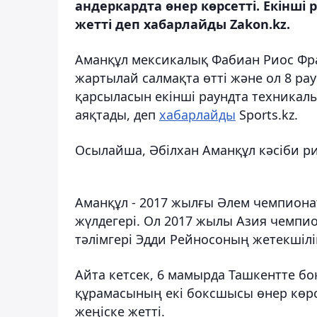
андеркардта өнер көрсетті. Екінші 
жетті деп хабарлайды Zakon.kz.
Аманқұл мексикалық Фабиан Риос Фрау
жартылай салмақта өтті және ол 8 ра
қарсыласын екінші раундта техникалы
аяқтады, деп
хабарлайды
Sports.kz.
Осылайша, Әбілхан Аманқұл кәсіби рин
Аманқұл - 2017 жылғы Әлем чемпион
жүлдегері. Ол 2017 жылы Азия чемпио
тәлімгері Эдди Рейносоның жетекшілі
Айта кетсек, 6 мамырда Ташкентте бо
құрамасының екі боксшысы өнер көрс
жеңіске жетті.