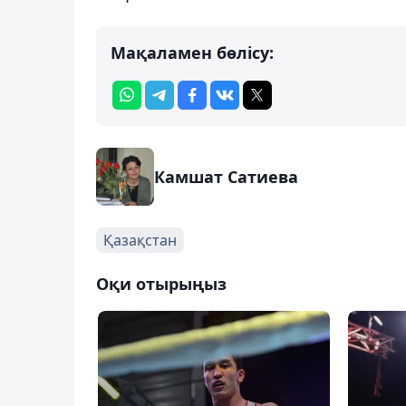
Мақаламен бөлісу:
Камшат Сатиева
Қазақстан
Оқи отырыңыз