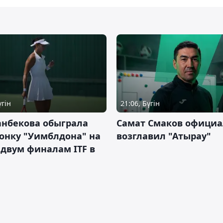
үгін
21:06, Бүгін
анбекова обыграла
Самат Смаков официа
онку "Уимблдона" на
возглавил "Атырау"
 двум финалам ITF в