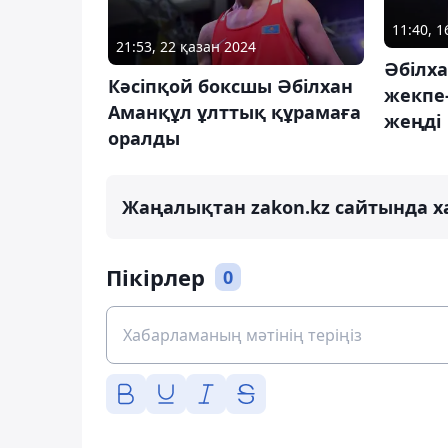
11:40, 1
21:53, 22 қазан 2024
Әбілх
Кәcіпқой боксшы Әбілхан
жекпе
Аманқұл ұлттық құрамаға
жеңді
оралды
Жаңалықтан zakon.kz сайтында х
Пікірлер
0