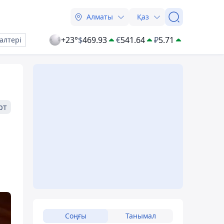
Алматы
Қаз
+23°
$
469.93
€
541.64
₽
5.71
алтері
рт
Соңғы
Танымал