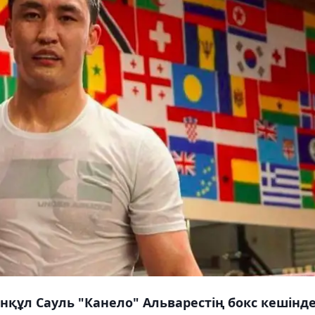
құл Сауль "Канело" Альварестің бокс кешінде