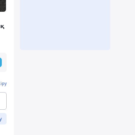
ық
Кіру
у