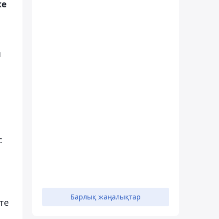
ке
ы
с
н
Барлық жаңалықтар
те