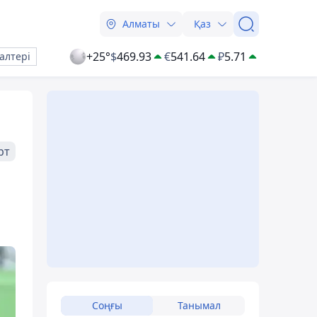
Алматы
Қаз
+25°
$
469.93
€
541.64
₽
5.71
алтері
рт
Соңғы
Танымал