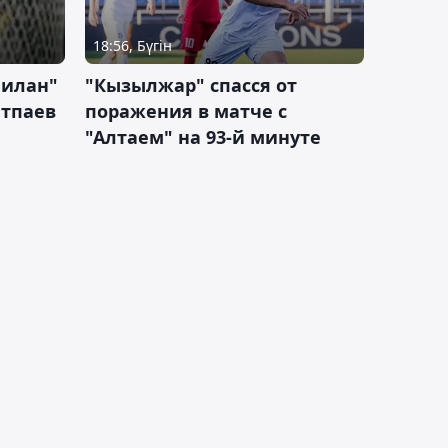
18:56, Бүгін
Милан"
"Кызылжар" спасся от
атпаев
поражения в матче с
"Алтаем" на 93-й минуте