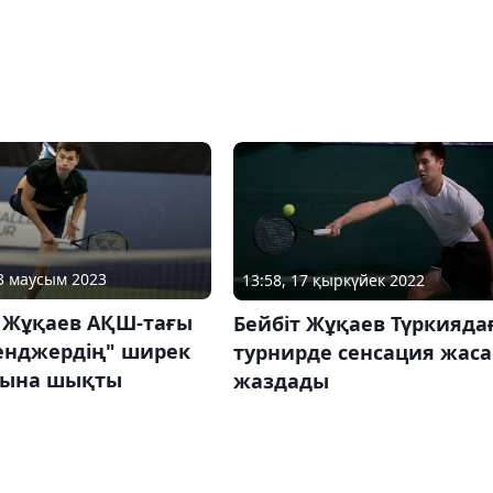
03 маусым 2023
13:58, 17 қыркүйек 2022
т Жұқаев АҚШ-тағы
Бейбіт Жұқаев Түркияда
енджердің" ширек
турнирде сенсация жас
ына шықты
жаздады