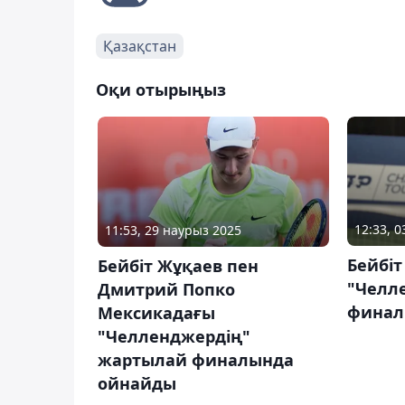
Қазақстан
Оқи отырыңыз
12:33, 
11:53, 29 наурыз 2025
Бейбі
Бейбіт Жұқаев пен
"Челл
Дмитрий Попко
финал
Мексикадағы
"Челленджердің"
жартылай финалында
ойнайды