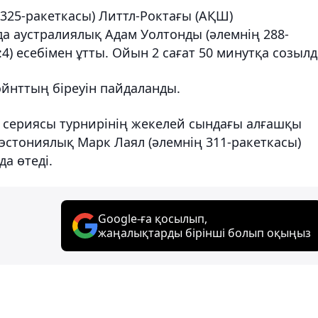
 325-ракеткасы) Литтл-Роктағы (АҚШ)
 аустралиялық Адам Уолтонды (әлемнің 288-
 (7:4) есебімен ұтты. Ойын 2 сағат 50 минутқа созыл
ойнттың біреуін пайдаланды.
er сериясы турнирінің жекелей сындағы алғашқы
стониялық Марк Лаял (әлемнің 311-ракеткасы)
а өтеді.
Google-ға қосылып,
жаңалықтарды бірінші болып оқыңыз