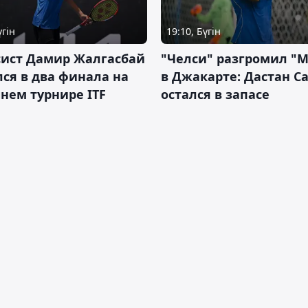
үгін
19:10, Бүгін
сист Дамир Жалгасбай
"Челси" разгромил "
ся в два финала на
в Джакарте: Дастан С
нем турнире ITF
остался в запасе