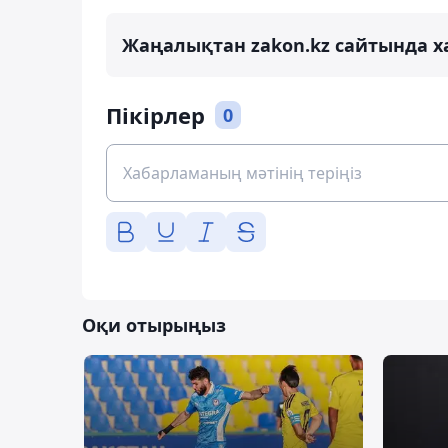
Жаңалықтан zakon.kz сайтында х
Пікірлер
0
Оқи отырыңыз