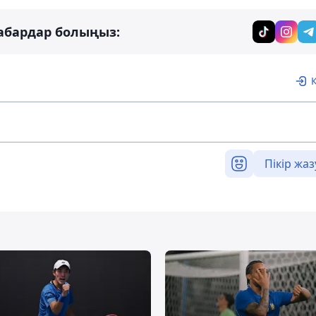
абардар болыңыз:
Пікір жаз