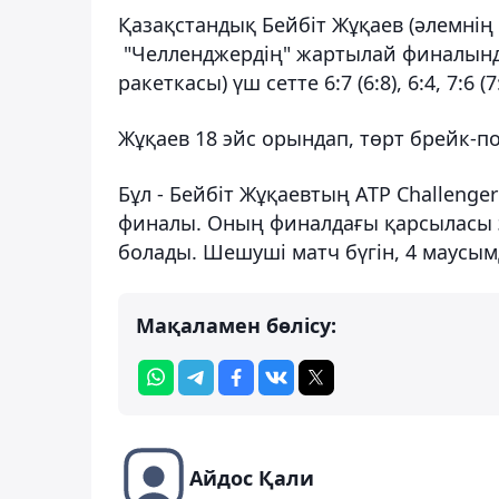
Қазақстандық Бейбіт Жұқаев (әлемнің
"Челленджердің" жартылай финалында
ракеткасы) үш сетте 6:7 (6:8), 6:4, 7:6
Жұқаев 18 эйс орындап, төрт брейк-п
Бұл - Бейбіт Жұқаевтың ATP Challeng
финалы. Оның финалдағы қарсыласы э
болады. Шешуші матч бүгін, 4 маусымд
Мақаламен бөлісу:
Айдос Қали