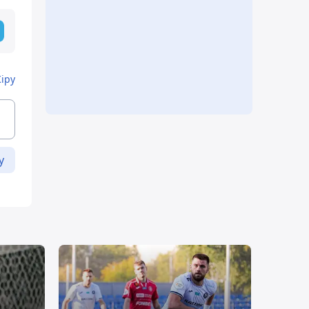
Кіру
у