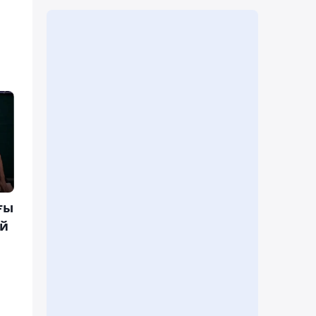
ғы
ай