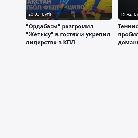
20:03, Бүгін
19:42, Б
"Ордабасы" разгромил
Тенни
"Жетысу" в гостях и укрепил
пробил
лидерство в КПЛ
домаш