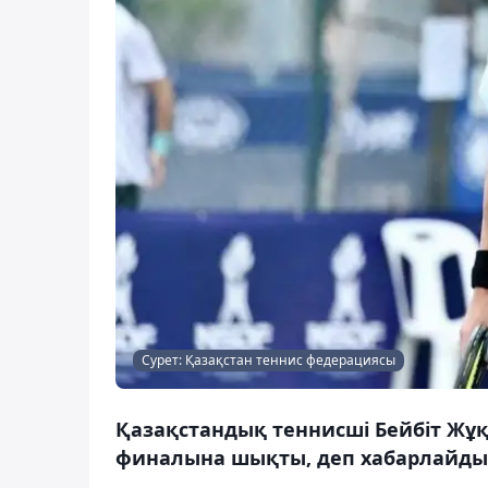
Сурет: Қазақстан теннис федерациясы
Қазақстандық теннисші Бейбіт Жұ
финалына шықты, деп хабарлайды 