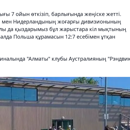
ғы 7 ойын өткізіп, барлығында жеңіске жетті.
вия мен Нидерландының жоғарғы дивизионының
жылы да қыздарымыз бұл жарыстара кіл мықтының
налда Польша құрамасын 12:7 есебімен ұтқан
финалында "Алматы" клубы Аустралияның "Рэндви