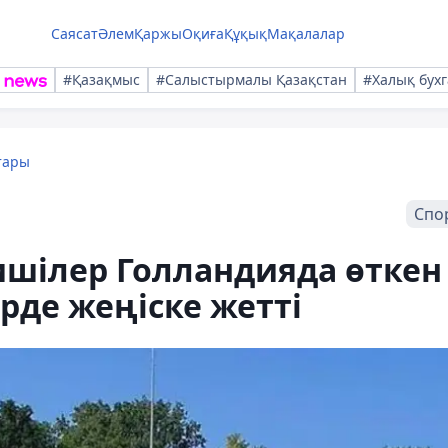
Саясат
Әлем
Қаржы
Оқиға
Құқық
Мақалалар
#Қазақмыс
#Салыстырмалы Қазақстан
#Халық бухг
тары
Спо
ишілер Голландияда өткен
де жеңіске жетті