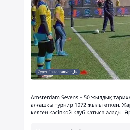
Сурет: Instagram/drs_kz
Amsterdam Sevens – 50 жылдық тарихы
алғашқы турнир 1972 жылы өткен. Жа
келген кәсіпқой клуб қатыса алады. Ә