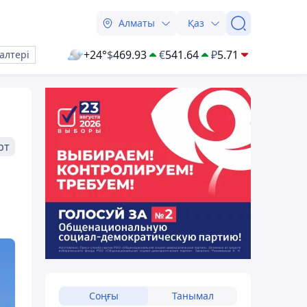
Алматы
Қаз
+24°
$
469.93
€
541.64
₽
5.71
алтері
рт
Соңғы
Танымал