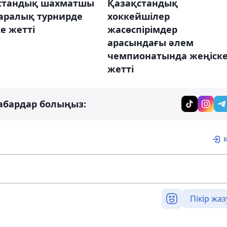
стандық шахматшы
Қазақстандық
аралық турнирде
хоккейшілер
е жетті
жасөспірімдер
арасындағы әлем
чемпионатында жеңіск
жетті
абардар болыңыз:
Пікір жаз