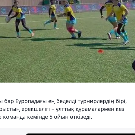
 бар Еуропадағы ең беделді турнирлердің бірі,
рыстың ерекшелігі – ұлттық құрамалармен кез
р команда кемінде 5 ойын өткізеді.