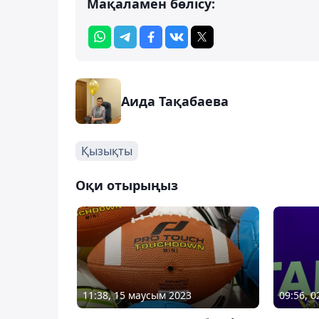
Мақаламен бөлісу:
Аида Тақабаева
Қызықты
Оқи отырыңыз
11:38, 15 маусым 2023
09:56, 