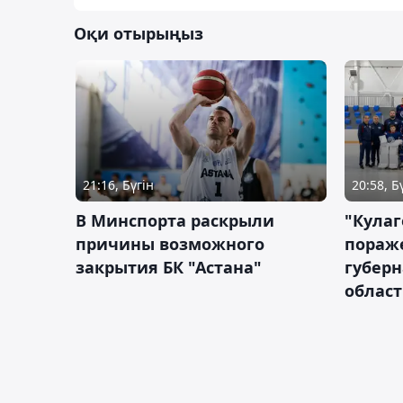
Оқи отырыңыз
21:16, Бүгін
20:58, Б
В Минспорта раскрыли
"Кулаг
причины возможного
пораж
закрытия БК "Астана"
губерн
облас