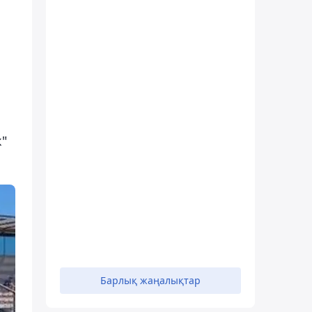
к"
Барлық жаңалықтар