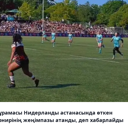
ұрамасы Нидерланды астанасында өткен
рнирінің жеңімпазы атанды, деп хабарлайды