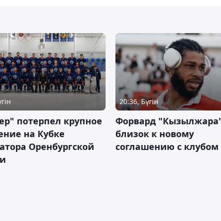
үгін
20:36, Бүгін
ер" потерпел крупное
Форвард "Кызылжара"
ение на Кубке
близок к новому
атора Оренбургской
соглашению с клубом
ти