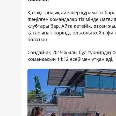
Қазақстандық әйелдер құрамасы барлы
Жеңілген командалар тізімінде Лат
клубтары бар. Айта кетейік, өткен 
қатарынан көрінді, ол жолы кейін фи
болатын.
Сондай-ақ 2019 жылы бұл турнирдің 
командасын 14:12 есебімен ұтқан еді.