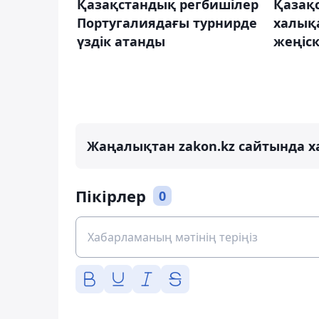
Қазақстандық регбишілер
Қазақ
Португалиядағы турнирде
халық
үздік атанды
жеңіск
Жаңалықтан zakon.kz сайтында х
Пікірлер
0