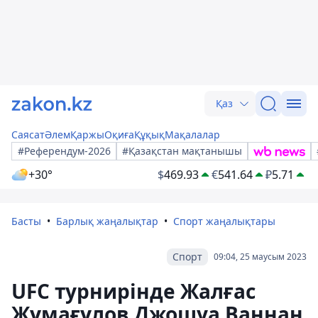
Қаз
Саясат
Әлем
Қаржы
Оқиға
Құқық
Мақалалар
#Референдум-2026
#Қазақстан мақтанышы
+30°
$
469.93
€
541.64
₽
5.71
Басты
Барлық жаңалықтар
Спорт жаңалықтары
Спорт
09:04, 25 маусым 2023
UFC турнирінде Жалғас
Жұмағұлов Джошуа Ваннан