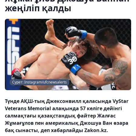
жеңіліп қалды
Сурет: Instagram/ufcnewsalerts
Түнде АҚШ-тың Джексонвилл қаласында VyStar
Veterans Memorial алаңында 57 келіге дейінгі
салмақтағы қазақстандық файтер Жалғас
Жұмағұлов пен америкалық Джошуа Ван өзара
бақ сынасты, деп хабарлайды Zakon.kz.