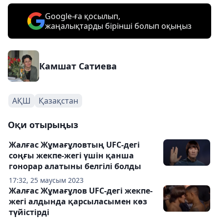
Google-ға қосылып,
жаңалықтарды бірінші болып оқыңыз
Камшат Сатиева
АҚШ
Қазақстан
Оқи отырыңыз
Жалғас Жұмағұловтың UFC-дегі
соңғы жекпе-жегі үшін қанша
гонорар алатыны белгілі болды
17:32, 25 маусым 2023
Жалғас Жұмағұлов UFC-дегі жекпе-
жегі алдында қарсыласымен көз
түйістірді