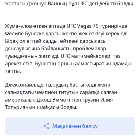
жастағы Джошуа Ванның бұл UFC-дегі дебюті болды.
Жұмағұлов өткен аптада UFC Vegas 75 турнирінде
Фелипе Бунеске қарсы жекпе-жек өткізуі керек еді.
Бірақ ол өтпей қалды, өйткені қарсыласы
денсаулығына байланысты проблемалар
туындағанын жеткізді. UFC матчмейкерлері тез
әрекет етіп, Бунестің орнын алмастыратын адамды
тапты.
Джексонвиллдегі шоудың басты кеші жеңіл
салмақтағы чемпион титутын сарапқа салған
америкалық Джош Эмметт пен грузин Илия
Топурияның шайқасы болды.
Мақаламен бөлісу