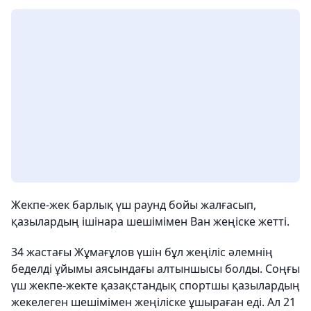
Жекпе-жек барлық үш раунд бойы жалғасып,
қазылардың ішінара шешімімен Ван жеңіске жетті.
34 жастағы Жұмағұлов үшін бұл жеңіліс әлемнің
беделді ұйымы аясындағы алтыншысы болды. Соңғы
үш жекпе-жекте қазақстандық спортшы қазылардың
жекелеген шешімімен жеңіліске ұшыраған еді. Ал 21