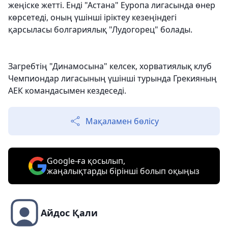
жеңіске жетті. Енді "Астана" Еуропа лигасында өнер
көрсетеді, оның үшінші іріктеу кезеңіндегі
қарсыласы болгариялық "Лудогорец" болады.
Загребтің "Динамосына" келсек, хорватиялық клуб
Чемпиондар лигасының үшінші турында Грекияның
АЕК командасымен кездеседі.
Мақаламен бөлісу
Google-ға қосылып,
жаңалықтарды бірінші болып оқыңыз
Айдос Қали