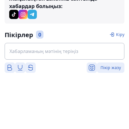
хабардар болыңыз:
Пікірлер
0
Кіру
Пікір жазу