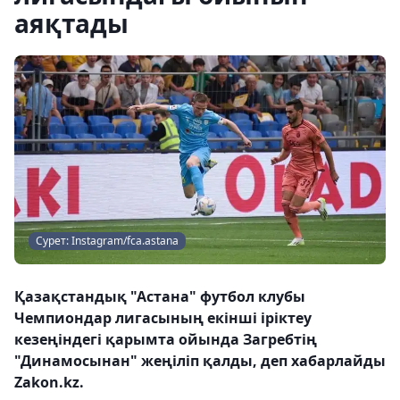
аяқтады
Сурет: Instagram/fca.astana
Қазақстандық "Астана" футбол клубы
Чемпиондар лигасының екінші іріктеу
кезеңіндегі қарымта ойында Загребтің
"Динамосынан" жеңіліп қалды, деп хабарлайды
Zakon.kz.