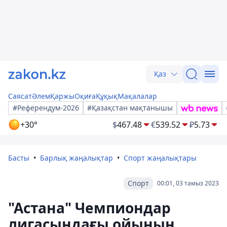
Қаз
Саясат
Әлем
Қаржы
Оқиға
Құқық
Мақалалар
#Референдум-2026
#Қазақстан мақтанышы
+30°
$
467.48
€
539.52
₽
5.73
Басты
Барлық жаңалықтар
Спорт жаңалықтары
Спорт
00:01, 03 тамыз 2023
"Астана" Чемпиондар
лигасындағы ойынын