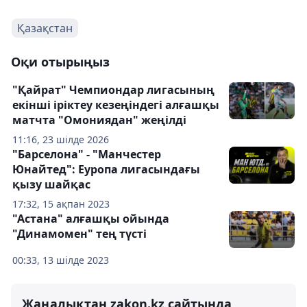
Қазақстан
Оқи отырыңыз
"Қайрат" Чемпиондар лигасының
екінші іріктеу кезеңіндегі алғашқы
матчта "Омониядан" жеңілді
11:16, 23 шілде 2026
"Барселона" - "Манчестер
Юнайтед": Еуропа лигасындағы
қызу шайқас
17:32, 15 ақпан 2023
"Астана" алғашқы ойында
"Динамомен" тең түсті
00:33, 13 шілде 2023
Жаңалықтан zakon.kz сайтында