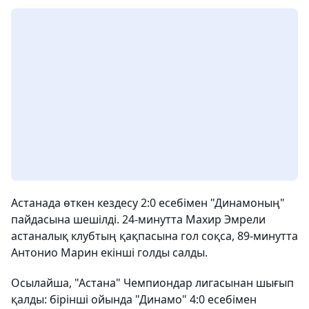
Астанада өткен кездесу 2:0 есебімен "Динамоның"
пайдасына шешілді. 24-минутта Махир Эмрели
астаналық клубтың қақпасына гол соқса, 89-минутта
Антонио Марин екінші голды салды.
Осылайша, "Астана" Чемпиондар лигасынан шығып
қалды: бірінші ойында "Динамо" 4:0 есебімен