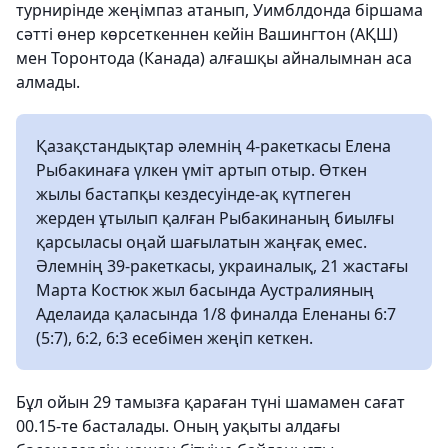
турнирінде жеңімпаз атанып, Уимблдонда біршама
сәтті өнер көрсеткеннен кейін Вашингтон (АҚШ)
мен Торонтода (Канада) алғашқы айналымнан аса
алмады.
Қазақстандықтар әлемнің 4-ракеткасы Елена
Рыбакинаға үлкен үміт артып отыр. Өткен
жылы бастапқы кездесуінде-ақ күтпеген
жерден ұтылып қалған Рыбакинаның биылғы
қарсыласы оңай шағылатын жаңғақ емес.
Әлемнің 39-ракеткасы, украиналық, 21 жастағы
Марта Костюк жыл басында Аустралияның
Аделаида қаласында 1/8 финалда Еленаны 6:7
(5:7), 6:2, 6:3 есебімен жеңіп кеткен.
Бұл ойын 29 тамызға қараған түні шамамен сағат
00.15-те басталады. Оның уақыты алдағы