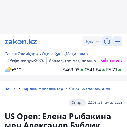
Қаз
Саясат
Әлем
Қаржы
Оқиға
Құқық
Мақалалар
#Референдум-2026
#Қазақстан мақтанышы
+31°
$
469.93
€
541.64
₽
5.71
Басты
Барлық жаңалықтар
Спорт жаңалықтары
Спорт
22:08, 28 тамыз 2023
US Open: Елена Рыбакина
мен Александр Бублик