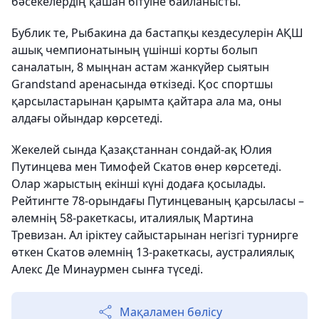
бәсекелердің қашан бітуіне байланысты.
Бублик те, Рыбакина да бастапқы кездесулерін АҚШ
ашық чемпионатының үшінші корты болып
саналатын, 8 мыңнан астам жанкүйер сыятын
Grandstand аренасында өткізеді. Қос спортшы
қарсыластарынан қарымта қайтара ала ма, оны
алдағы ойындар көрсетеді.
Жекелей сында Қазақстаннан сондай-ақ Юлия
Путинцева мен Тимофей Скатов өнер көрсетеді.
Олар жарыстың екінші күні додаға қосылады.
Рейтингте 78-орындағы Путинцеваның қарсыласы –
әлемнің 58-ракеткасы, италиялық Мартина
Тревизан. Ал іріктеу сайыстарынан негізгі турнирге
өткен Скатов әлемнің 13-ракеткасы, аустралиялық
Алекс Де Минаурмен сынға түседі.
Мақаламен бөлісу