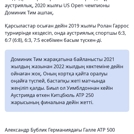
аустриялық, 2020 жылғы US Open чемпионы
Доминик Тим ашпақ.
Қарсыластар осыған дейін 2019 жылғы Ролан Гаррос
турнирінде кездесіп, онда аустриялық спортшы 6:3,
6:7 (6:8), 6:3, 7:5 есебімен басым түскен-ді.
Доминик Тим жарақатына байланысты 2021
жылдың жазынан 2022 жылдың көктеміне дейін
ойнаған жоқ. Оның кортқа қайта оралуы
оңайға түспей, бастапқы жеті матчында
жеңіліп қалды. Биыл ол Уимблдоннан кейін
Аустрияда өткен Китцбюль АТР 250
жарысының финалына дейін жетті.
Александр Бублик Германиядағы Галле АТР 500