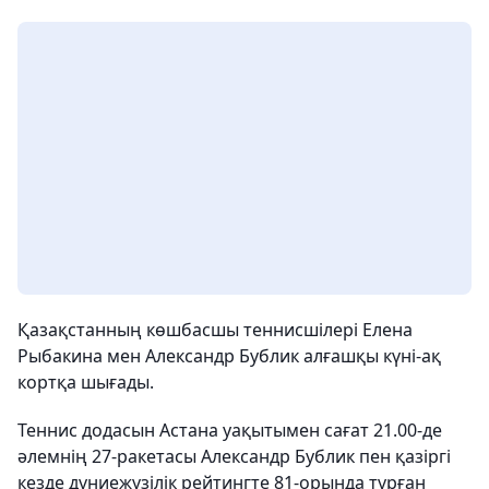
Қазақстанның көшбасшы теннисшілері Елена
Рыбакина мен Александр Бублик алғашқы күні-ақ
кортқа шығады.
Теннис додасын Астана уақытымен сағат 21.00-де
әлемнің 27-ракетасы Александр Бублик пен қазіргі
кезде дүниежүзілік рейтингте 81-орында тұрған