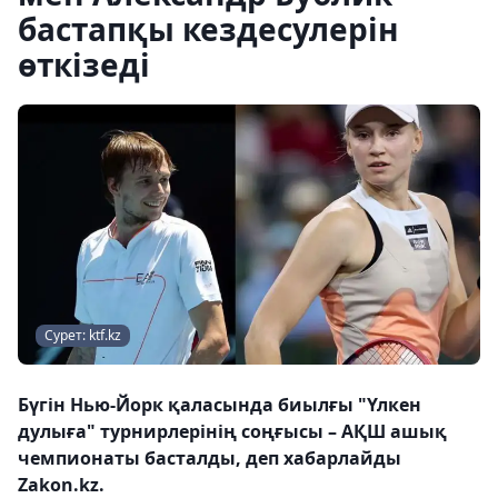
бастапқы кездесулерін
өткізеді
Сурет: ktf.kz
Бүгін Нью-Йорк қаласында биылғы "Үлкен
дулыға" турнирлерінің соңғысы – АҚШ ашық
чемпионаты басталды, деп хабарлайды
Zakon.kz.