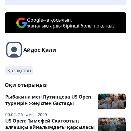
Google-ға қосылып,
жаңалықтарды бірінші болып оқыңыз
Айдос Қали
Қазақстан
Оқи отырыңыз
Рыбакина мен Путинцева US Open
турнирін жеңіспен бастады
00:02, 26 тамыз 2025
US Open: Тимофей Скатовтың
алғашқы айналымдағы қарсыласы