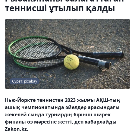
теннисші ұтылып қалды
Сурет: pixabay
Нью-Йоркте теннистен 2023 жылғы АҚШ-тың
ашық чемпионатында әйелдер арасындағы
жекелей сында турнирдің бірінші ширек
финалы өз мәресіне жетті, деп хабарлайды
Zakon.kz.