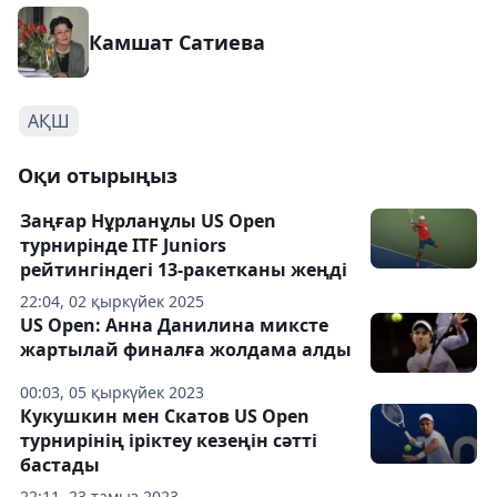
Камшат Сатиева
АҚШ
Оқи отырыңыз
Заңғар Нұрланұлы US Open
турнирінде ITF Juniors
рейтингіндегі 13-ракетканы жеңді
22:04, 02 қыркүйек 2025
US Open: Анна Данилина миксте
жартылай финалға жолдама алды
00:03, 05 қыркүйек 2023
Кукушкин мен Скатов US Open
турнирінің іріктеу кезеңін сәтті
бастады
22:11, 23 тамыз 2023