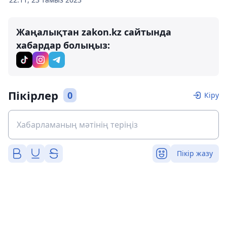
Жаңалықтан zakon.kz сайтында
хабардар болыңыз:
Пікірлер
0
Кіру
Пікір жазу