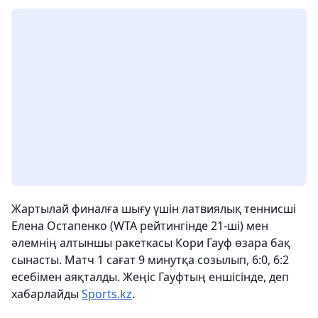
Жартылай финалға шығу үшін латвиялық теннисші
Елена Остапенко (WTA рейтингінде 21-ші) мен
әлемнің алтыншы ракеткасы Кори Гауф өзара бақ
сынасты. Матч 1 сағат 9 минутқа созылып, 6:0, 6:2
есебімен аяқталды. Жеңіс Гауфтың еншісінде, деп
хабарлайды
Sports.kz
.