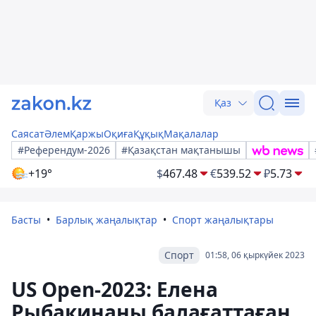
Қаз
Саясат
Әлем
Қаржы
Оқиға
Құқық
Мақалалар
#Референдум-2026
#Қазақстан мақтанышы
+19°
$
467.48
€
539.52
₽
5.73
Басты
Барлық жаңалықтар
Спорт жаңалықтары
Спорт
01:58, 06 қыркүйек 2023
US Open-2023: Елена
Рыбакинаны балағаттаған