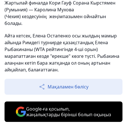
Жартылай финалда Кори Гауф Сорана Кырстямен
(Румыния) — Каролина Мухова
(Чехия) кездесуінің жеңімпазымен ойнайтын
болады.
Айта кетсек, Елена Остапенко осы жылдың мамыр
айында Римдегі турнирде қазақстандық Елена
Рыбакинаны (WTA рейтингінде 4-ші орын)
марапаттаған кезде "ерекше" көзге түсті. Рыбакина
алаңнан кетіп бара жатқанда ол оның артынан
айқайлап, балағаттаған.
Мақаламен бөлісу
Google-ға қосылып,
жаңалықтарды бірінші болып оқыңыз