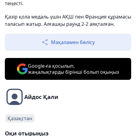
теңесті.
Қазір қола медаль үшін АҚШ пен Франция құрамасы
таласып жатыр. Алғашқы раунд 2-2 аяқталған.
Мақаламен бөлісу
Google-ға қосылып,
жаңалықтарды бірінші болып оқыңыз
Айдос Қали
Қазақстан
Оқи отырыңыз