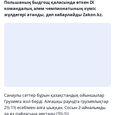
Польшаның Быдгощ қаласында өткен ІХ
командалық әлем чемпионатының күміс
жүлдегері атанды, деп хабарлайды Zakon.kz.
Санаулы сəттер бұрын қазақстандық ойыншылар
Грузияға жол берді. Алғашқы раундта грузиялықтар
2½-1½ есебімен алға шыққан. Сосын 2-айналымды
да өз пайдасына аяқтады (3½-½).