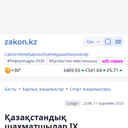
Қаз
Саясат
Әлем
Қаржы
Оқиға
Құқық
Мақалалар
#Референдум-2026
#Қазақстан мақтанышы
+30°
$
469.93
€
541.64
₽
5.71
Басты
Барлық жаңалықтар
Спорт жаңалықтары
Спорт
23:48, 11 қыркүйек 2023
Қазақстандық
шахматшылар ІХ