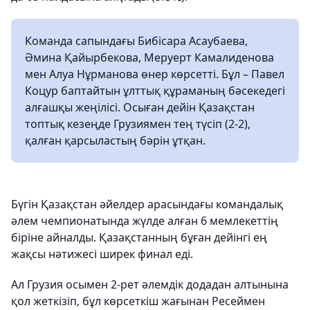
Команда сапындағы Бибісара Асаубаева,
Әмина Қайырбекова, Меруерт Камалиденова
мен Алуа Нұрманова өнер көрсетті. Бұл – Павел
Коцур баптайтын ұлттық құраманың бәсекедегі
алғашқы жеңілісі. Осыған дейін Қазақстан
топтық кезеңде Грузиямен тең түсіп (2-2),
қалған қарсыластың бәрін ұтқан.
Бүгін Қазақстан әйелдер арасындағы командалық
әлем чемпионатында жүлде алған 6 мемлекеттің
біріне айналды. Қазақстанның бұған дейінгі ең
жақсы нәтижесі ширек финал еді.
Ал Грузия осымен 2-рет әлемдік додадан алтынына
қол жеткізіп, бұл көрсеткіш жағынан Ресеймен