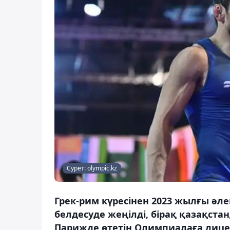
Сурет: olympic.kz
Грек-рим күресінен 2023 жылғы ә
белдесуде жеңілді, бірақ қазақста
Парижде өтетін Олимпиадаға лицен