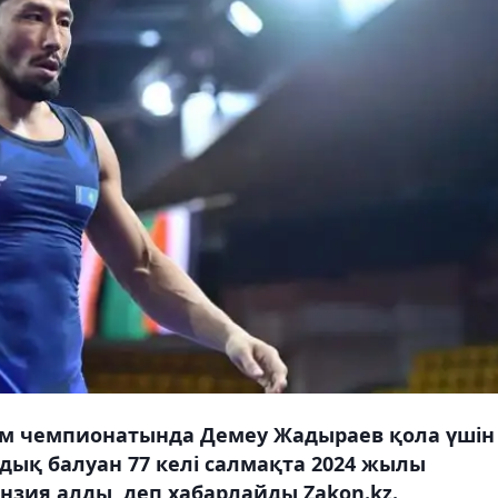
лем чемпионатында Демеу Жадыраев қола үшін
ндық балуан 77 келі салмақта 2024 жылы
зия алды, деп хабарлайды Zakon.kz.