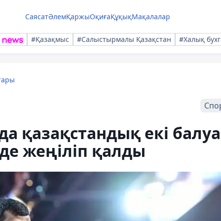
Саясат
Әлем
Қаржы
Оқиға
Құқық
Мақалалар
#Қазақмыс
#Салыстырмалы Қазақстан
#Халық бухг
тары
Спо
а қазақстандық екі балу
уде жеңіліп қалды