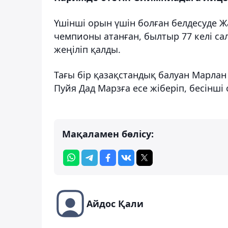
Үшінші орын үшін болған белдесуде Ж
чемпионы атанған, былтыр 77 келі са
жеңіліп қалды.
Тағы бір қазақстандық балуан Марлан 
Пуйя Дад Марзға есе жіберіп, бесінші
Мақаламен бөлісу:
Айдос Қали