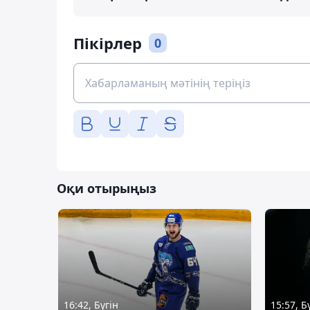
Пікірлер
0
Оқи отырыңыз
16:42, Бүгін
15:57, Б