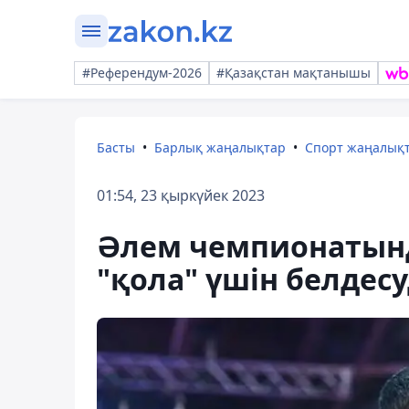
#Референдум-2026
#Қазақстан мақтанышы
Басты
Барлық жаңалықтар
Спорт жаңалық
01:54, 23 қыркүйек 2023
Әлем чемпионатынд
"қола" үшін белдес