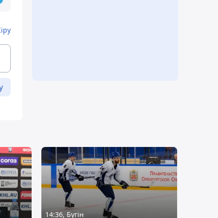
Кіру
у
14:36, Бүгін