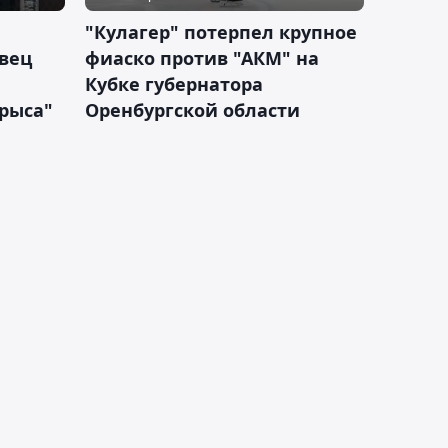
"Кулагер" потерпел крупное
вец
фиаско против "АКМ" на
Кубке губернатора
арыса"
Оренбургской области