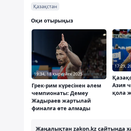
Қазақстан
Оқи отырыңыз
17:29, 2
19:34, 18 қыркүйек 2025
Қазақ
Азия 
Грек-рим күресінен әлем
қола 
чемпионаты: Демеу
Жадыраев жартылай
финалға өте алмады
Жаңалықтан zakon.kz сайтында х