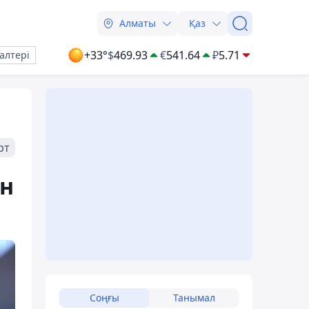
Алматы
Қаз
+33°
$
469.93
€
541.64
₽
5.71
алтері
рт
ан
Соңғы
Танымал