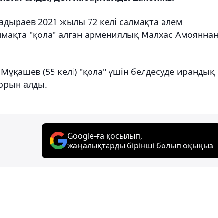
адыраев 2021 жылы 72 келі салмақта әлем
лмақта "қола" алған армениялық Малхас Амоянна
Мұқашев (55 келі) "қола" үшін белдесуде ирандық
 орын алды.
Google-ға қосылып,
жаңалықтарды бірінші болып оқыңыз