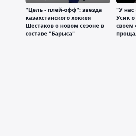
"Цель - плей-офф": звезда
"У нас
казахстанского хоккея
Усик 
Шестаков о новом сезоне в
своём 
составе "Барыса"
проща