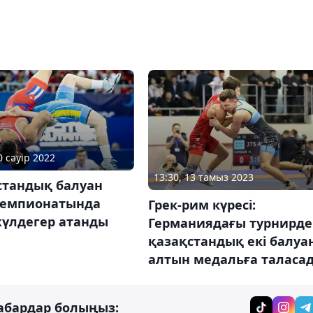
0 сәуір 2022
13:30, 13 тамыз 2023
стандық балуан
чемпионатында
Грек-рим күресі:
жүлдегер атанды
Германиядағы турнирде
қазақстандық екі балуа
алтын медальға таласа
абардар болыңыз: