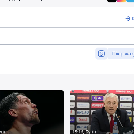
Пікір жаз
үгін
15:16, Бүгін