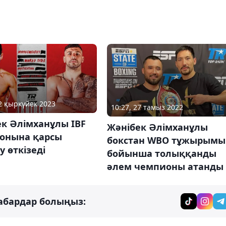
02 қыркүйек 2023
10:27, 27 тамыз 2022
к Әлімханұлы IBF
Жәнібек Әлімханұлы
онына қарсы
бокстан WBO тұжырымы
у өткізеді
бойынша толыққанды
әлем чемпионы атанды
абардар болыңыз: