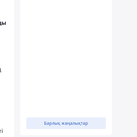
ды
ң
Барлық жаңалықтар
і