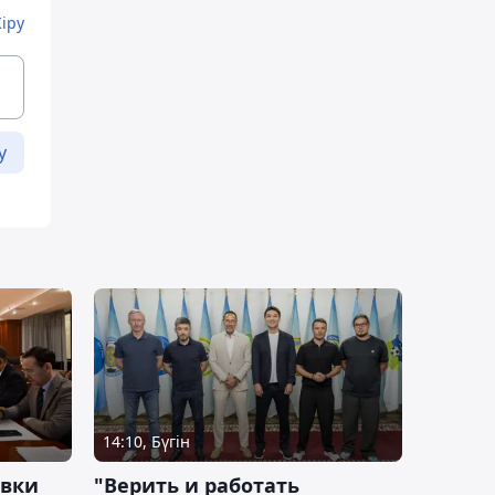
Кіру
у
14:10, Бүгін
овки
"Верить и работать