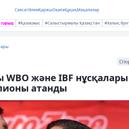
Саясат
Әлем
Қаржы
Оқиға
Құқық
Мақалалар
#Қазақмыс
#Салыстырмалы Қазақстан
#Халық бухг
тары
Спо
ы WBO және IBF нұсқалары
пионы атанды