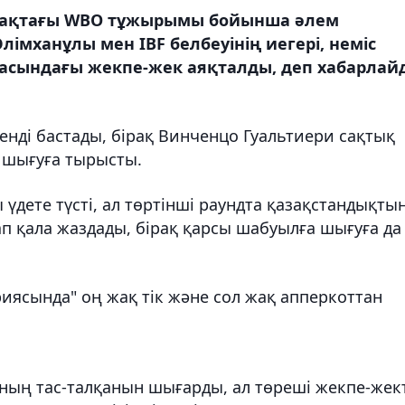
алмақтағы WBO тұжырымы бойынша әлем
імханұлы мен IBF белбеуінің иегері, неміс
асындағы жекпе-жек аяқталды, деп хабарлай
енді бастады, бірақ Винченцо Гуальтиери сақтық
 шығуға тырысты.
үдете түсті, ал төртінші раундта қазақстандықты
ап қала жаздады, бірақ қарсы шабуылға шығуға да
риясында" оң жақ тік және сол жақ апперкоттан
ың тас-талқанын шығарды, ал төреші жекпе-жект