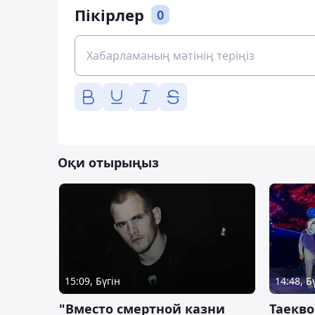
Пікірлер
0
Оқи отырыңыз
15:09, Бүгін
14:48, Б
"Вместо смертной казни
Таекво