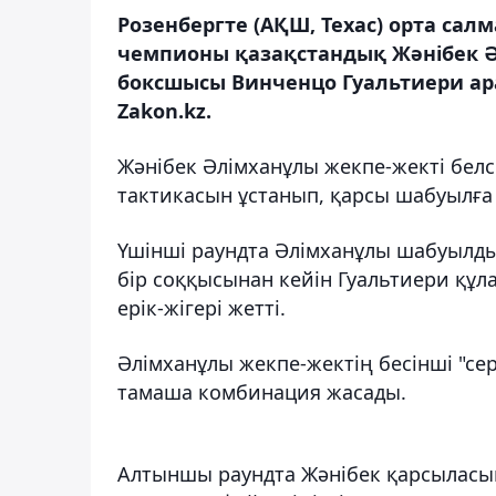
Розенбергте (АҚШ, Техас) орта с
чемпионы қазақстандық Жәнібек Әл
боксшысы Винченцо Гуальтиери ар
Zakon.kz.
Жәнібек Әлімханұлы жекпе-жекті белс
тактикасын ұстанып, қарсы шабуылға
Үшінші раундта Әлімханұлы шабуылды 
бір соққысынан кейін Гуальтиери құл
ерік-жігері жетті.
Әлімханұлы жекпе-жектің бесінші "се
тамаша комбинация жасады.
Алтыншы раундта Жәнібек қарсыласын