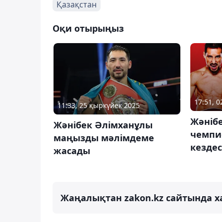
Қазақстан
Оқи отырыңыз
17:51, 
11:33, 25 қыркүйек 2025
Жәнібе
Жәнібек Әлімханұлы
чемпи
маңызды мәлімдеме
кездес
жасады
Жаңалықтан zakon.kz сайтында х