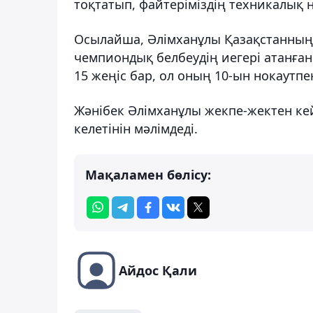
тоқтатып, файтеріміздің техникалық н
Осылайша, Әлімханұлы Қазақстанның 
чемпиондық белбеудің иегері атанған
15 жеңіс бар, ол оның 10-ын нокаутпе
Жәнібек Әлімханұлы жекпе-жектен кей
келетінін мәлімдеді.
Мақаламен бөлісу:
Айдос Қали