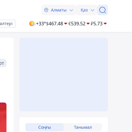
Алматы
Қаз
+33°
$
467.48
€
539.52
₽
5.73
алтері
рт
Соңғы
Танымал