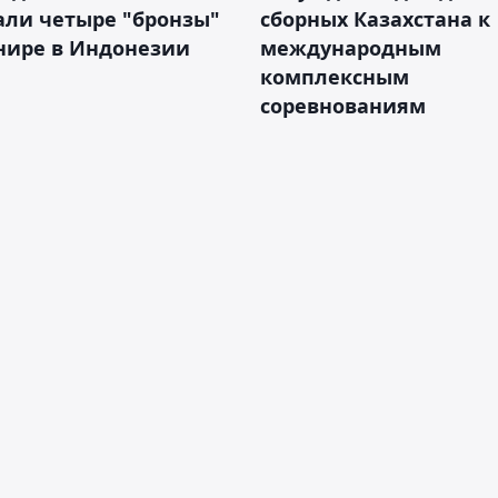
али четыре "бронзы"
сборных Казахстана к
нире в Индонезии
международным
комплексным
соревнованиям