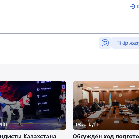
Пікір жаз
үгін
14:30, Бүгін
ндисты Казахстана
Обсуждён ход подгот