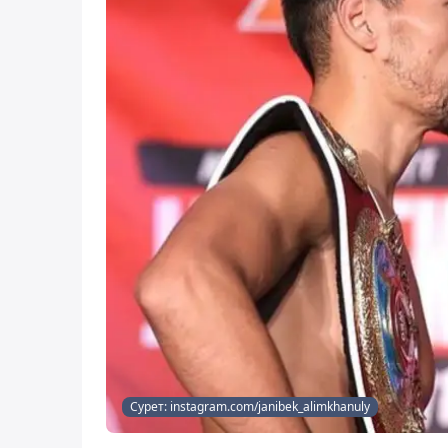
Сурет: instagram.com/janibek_alimkhanuly