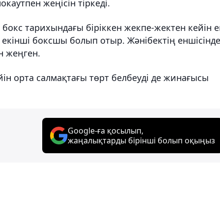
окаутпен жеңісін тіркеді.
бокс тарихындағы біріккен жекпе-жектен кейін е
 екінші боксшы болып отыр. Жәнібектің еншісінд
н жеңген.
ін орта салмақтағы төрт белбеуді де жинағысы
Google-ға қосылып,
жаңалықтарды бірінші болып оқыңыз