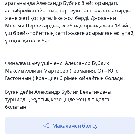
аралығында Александр Бублик 8 эйс орындап,
алтыбрейк-пойнттың төртеуін сәтті жүзеге асырды
және жеті қос қателікке жол берді. Джованни
Мпетчи Перрикардың есебінде орындалған 18 эйс,
үш брейк-пойнттың сәтті жүзеге асырылған екі ұпай,
үш қос қателік бар.
Финалға шығу үшін енді Александр Бублик
Максимиллиан Мартерер (Германия, Q) – Юго
Гастонның (Франция) бірімен ойнайтын болады.
Бұған дейін Александр Бублик Бельгиядағы
турнирдің жұптық кезеңінде жеңіліп қалған
болатын.
Мақаламен бөлісу