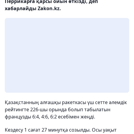
Перрикарға қарсы ойын өткізді, деп
хабарлайды Zakon.kz.
Қазақстанның алғашқы ракеткасы үш сетте әлемдік
рейтингте 226-шы орында болып табылатын
французды 6:4, 4:6, 6:2 есебімен жеңді.
Кездесу 1 сағат 27 минутқа созылды. Осы уақыт