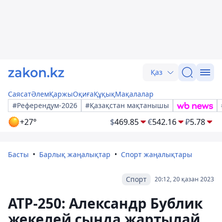
Қаз
Саясат
Әлем
Қаржы
Оқиға
Құқық
Мақалалар
#Референдум-2026
#Қазақстан мақтанышы
+27°
$
469.85
€
542.16
₽
5.78
Басты
Барлық жаңалықтар
Спорт жаңалықтары
Спорт
20:12, 20 қазан 2023
АТР-250: Александр Бублик
жекелей сында жартылай