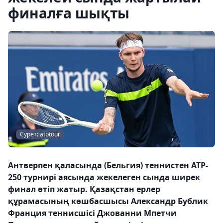
финалға шықты
Сурет: atptour
Антверпен қаласында (Бельгия) теннистен ATP-
250 турнирі аясында жекелеген сында ширек
финал өтіп жатыр. Қазақстан ерлер
құрамасының көшбасшысы Александр Бублик
Франция теннисшісі Джованни Мпетчи