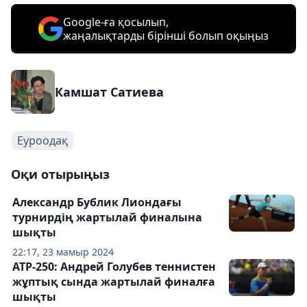
Google-ға қосылып,
жаңалықтарды бірінші болып оқыңыз
Камшат Сатиева
Еуроодақ
Оқи отырыңыз
Александр Бублик Лиондағы
турнирдің жартылай финалына
шықты
22:17, 23 мамыр 2024
АТР-250: Андрей Голубев теннистен
жұптық сында жартылай финалға
шықты