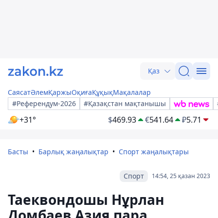
Қаз
Саясат
Әлем
Қаржы
Оқиға
Құқық
Мақалалар
#Референдум-2026
#Қазақстан мақтанышы
+31°
$
469.93
€
541.64
₽
5.71
Басты
Барлық жаңалықтар
Спорт жаңалықтары
Спорт
14:54, 25 қазан 2023
Таеквондошы Нұрлан
Домбаев Азия пара