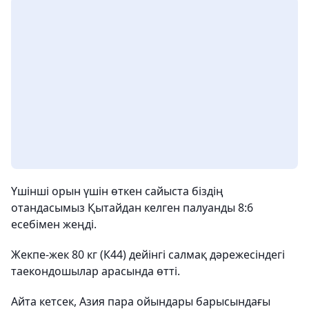
Үшінші орын үшін өткен сайыста біздің
отандасымыз Қытайдан келген палуанды 8:6
есебімен жеңді.
Жекпе-жек 80 кг (К44) дейінгі салмақ дәрежесіндегі
таекондошылар арасында өтті.
Айта кетсек, Азия пара ойындары барысындағы