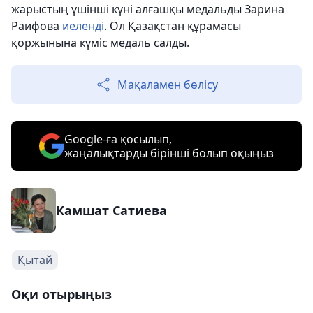
жарыстың үшінші күні алғашқы медальды Зарина
Раифова
иеленді
. Ол Қазақстан құрамасы
қоржынына күміс медаль салды.
Мақаламен бөлісу
Google-ға қосылып,
жаңалықтарды бірінші болып оқыңыз
Камшат Сатиева
Қытай
Оқи отырыңыз