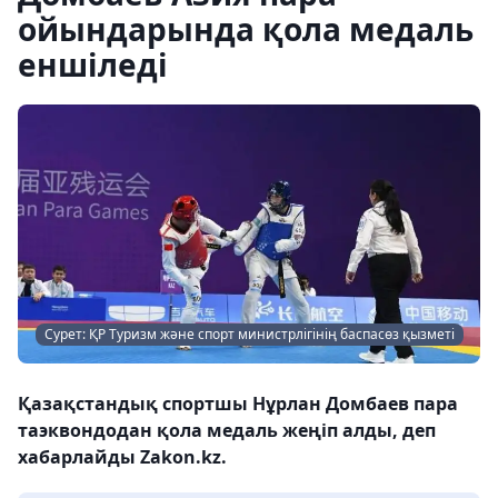
ойындарында қола медаль
еншіледі
Сурет: ҚР Туризм және спорт министрлігінің баспасөз қызметі
Қазақстандық спортшы Нұрлан Домбаев пара
таэквондодан қола медаль жеңіп алды, деп
хабарлайды Zakon.kz.