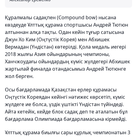
Құралмалы садақпен (Compound bow) нысана
көздеуде Ұлттық құрама спортшысы Андрей Тютюн
алтыннан алқа тақты. Одан кейін тұғыр сатысына
Джун Хо Ким (Оңтүстік Корея) мен Абхишек
Вермадан (Үндістан) көтерілді. Қола медаль иегері
2018 жылғы Азия ойындарының чемпионы,
Ханчжоудағы ойындардың күміс жүлдегері Абхишек
жартылай финалда отандасымыз Андрей Тютюнге
жол берген.
Осы бағдарламада Қазақстан ерлер құрамасы
Оңтүстік Кореядан кейінгі нәтижес көрсетіп, күміс
жүлдеге ие болса, үздік үштікті Үндістан түйіндеді.
Айта кетейік, кейде блок садақ деп те аталатын бұл
бағдарлама Олимпиада бағдарламасына кірмейді.
Ұлттық құрама биылғы сары құрлық чемпионатын 3