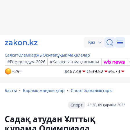
Қаз
Саясат
Әлем
Қаржы
Оқиға
Құқық
Мақалалар
#Референдум-2026
#Қазақстан мақтанышы
+29°
$
467.48
€
539.52
₽
5.73
Басты
Барлық жаңалықтар
Спорт жаңалықтары
Спорт
23:20, 09 қараша 2023
Садақ атудан Ұлттық
құрама Олимпиада