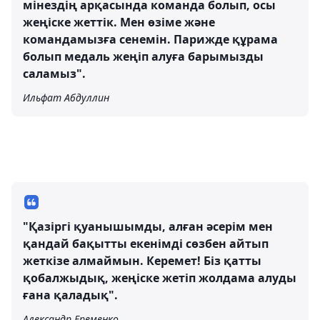
мінездің арқасында команда болып, осы
жеңіске жеттік. Мен өзіме және
командамызға сенемін. Парижде құрама
болып медаль жеңіп алуға барымызды
саламыз".
Ильфат Абдуллин
"Қазіргі қуанышымды, алған әсерім мен
қандай бақытты екенімді сөзбен айтып
жеткізе алмаймын. Керемет! Біз қатты
қобалжыдық, жеңіске жетіп жолдама алуды
ғана қаладық".
Александр Еременко