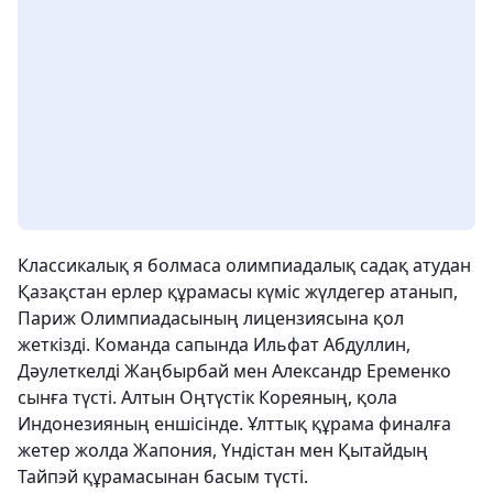
Классикалық я болмаса олимпиадалық садақ атудан
Қазақстан ерлер құрамасы күміс жүлдегер атанып,
Париж Олимпиадасының лицензиясына қол
жеткізді. Команда сапында Ильфат Абдуллин,
Дәулеткелді Жаңбырбай мен Александр Еременко
сынға түсті. Алтын Оңтүстік Кореяның, қола
Индонезияның еншісінде. Ұлттық құрама финалға
жетер жолда Жапония, Үндістан мен Қытайдың
Тайпэй құрамасынан басым түсті.