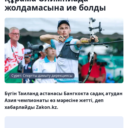
жолдамасына ие болды
Сурет: Спортты дамыту дирекциясы
Бүгін Таиланд астанасы Бангкокта садақ атудан
Азия чемпионаты өз мәресіне жетті, деп
хабарлайды Zakon.kz.