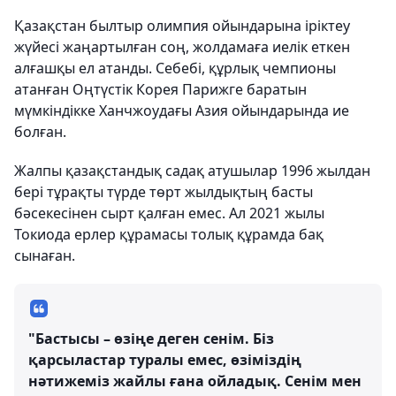
Қазақстан былтыр олимпия ойындарына іріктеу
жүйесі жаңартылған соң, жолдамаға иелік еткен
алғашқы ел атанды. Себебі, құрлық чемпионы
атанған Оңтүстік Корея Парижге баратын
мүмкіндікке Ханчжоудағы Азия ойындарында ие
болған.
Жалпы қазақстандық садақ атушылар 1996 жылдан
бері тұрақты түрде төрт жылдықтың басты
бәсекесінен сырт қалған емес. Ал 2021 жылы
Токиода ерлер құрамасы толық құрамда бақ
сынаған.
"Бастысы – өзіңе деген сенім. Біз
қарсыластар туралы емес, өзіміздің
нәтижеміз жайлы ғана ойладық. Сенім мен