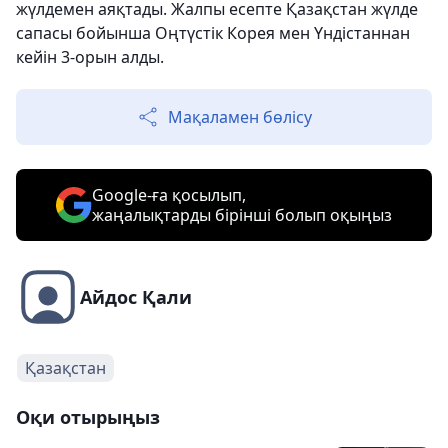
жүлдемен аяқтады. Жалпы есепте Қазақстан жүлде
сапасы бойынша Оңтүстік Корея мен Үндістаннан
кейін 3-орын алды.
Мақаламен бөлісу
Google-ға қосылып,
жаңалықтарды бірінші болып оқыңыз
Айдос Қали
Қазақстан
Оқи отырыңыз