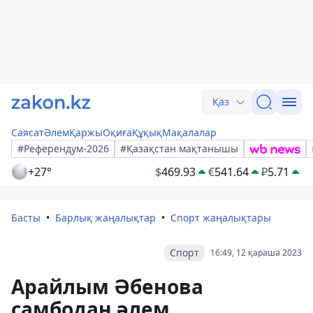
Қаз
Саясат
Әлем
Қаржы
Оқиға
Құқық
Мақалалар
#Референдум-2026
#Қазақстан мақтанышы
+27°
$
469.93
€
541.64
₽
5.71
Басты
Барлық жаңалықтар
Спорт жаңалықтары
Спорт
16:49, 12 қараша 2023
Арайлым Әбенова
самбодан әлем