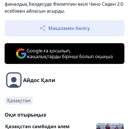
финалдық белдесуде Филиппин өкілі Чино Сиден 2:0
есебімен айласын асырды.
Мақаламен бөлісу
Google-ға қосылып,
жаңалықтарды бірінші болып оқыңыз
Айдос Қали
Қазақстан
Оқи отырыңыз
Қазақстан самбодан әлем