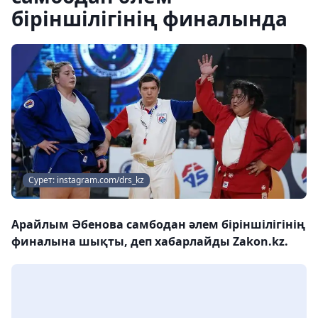
біріншілігінің финалында
Сурет: instagram.com/drs_kz
Арайлым Әбенова самбодан әлем біріншілігінің
финалына шықты, деп хабарлайды Zakon.kz.