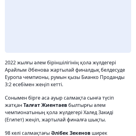
2022 жылғы әлем біріншілігінің қола жүлдегері
Арайлым Әбенова жартылай финалдық белдесуде
Еуропа чемпионы, румын қызы Бианко Проданды
3:2 есебімен жеңіп кетті.
Сонымен бірге аса ауыр салмақта сынға түсіп
жатқан
Талғат Жиентаев
былтырғы әлем
чемпионатының қола жүлдегері Халед Закиді
(Египет) жеңіп, жартылай финалға шықты.
98 келі салмақтағы
Әлібек Зекенов
ширек