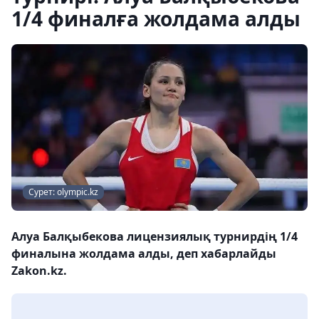
1/4 финалға жолдама алды
Сурет: olympic.kz
Алуа Балқыбекова лицензиялық турнирдің 1/4
финалына жолдама алды, деп хабарлайды
Zakon.kz.