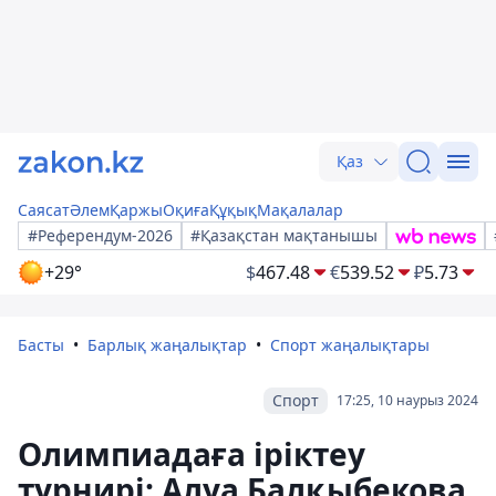
Қаз
Саясат
Әлем
Қаржы
Оқиға
Құқық
Мақалалар
#Референдум-2026
#Қазақстан мақтанышы
+29°
$
467.48
€
539.52
₽
5.73
Басты
Барлық жаңалықтар
Спорт жаңалықтары
Спорт
17:25, 10 наурыз 2024
Олимпиадаға іріктеу
турнирі: Алуа Балқыбекова