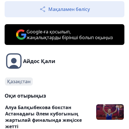
Мақаламен бөлісу
Google-ға қосылып,
жаңалықтарды бірінші болып оқыңыз
Айдос Қали
Қазақстан
Оқи отырыңыз
Алуа Балқыбекова бокстан
Астанадағы Әлем кубогының
жартылай финалында жеңіске
жетті