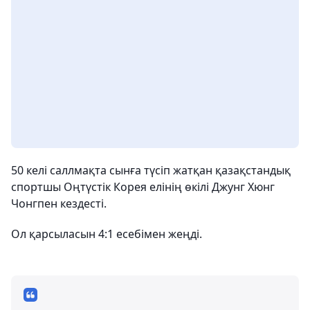
50 келі саллмақта сынға түсіп жатқан қазақстандық
спортшы Оңтүстік Корея елінің өкілі Джунг Хюнг
Чонгпен кездесті.
Ол қарсыласын 4:1 есебімен жеңді.