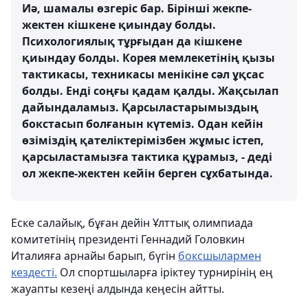
Иә, шамалы өзгеріс бар. Бірінші жекпе-
жектен кішкене қиындау болды.
Психологиялық тұрғыдан да кішкене
қиындау болды. Корея мемлекетінің қызы
тактикасы, техникасы менікіне сәл ұқсас
болды. Енді соңғы қадам қалды. Жақсылап
дайындаламыз. Қарсыластарымыздың
бокстасып болғанын күтеміз. Одан кейін
өзіміздің қателіктерімізбен жұмыс істеп,
қарсыластамызға тактика құрамыз, - деді
ол жекпе-жектен кейін берген сұхбатында.
Еске салайық, бұған дейін Ұлттық олимпиада
комитетінің президенті Геннадий Головкин
Италияға арнайы барып, бүгін
боксшылармен
кездесті.
Ол спортшыларға іріктеу турнирінің ең
жауапты кезеңі алдында кеңесін айтты.