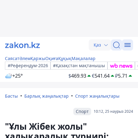
Қаз
Саясат
Әлем
Қаржы
Оқиға
Құқық
Мақалалар
#Референдум-2026
#Қазақстан мақтанышы
+25°
$
469.93
€
541.64
₽
5.71
Басты
Барлық жаңалықтар
Спорт жаңалықтары
Спорт
10:12, 25 наурыз 2024
"Ұлы Жібек жолы"
халықаралық турнирі: