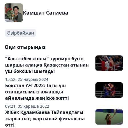
Камшат Сатиева
Әзірбайжан
Оқи отырыңыз
"Ұлы жібек жолы" турнирі: бүгін
шаршы алаңға Қазақстан атынан
үш боксшы шығады
15:52, 25 наурыз 2024
Бокстан АЧ-2022: Тағы үш
отандасымыз алғашқы
айналымда жеңіске жетті
09:21, 05 қараша 2022
Жібек Құламбаева Тайландтағы
жарыстың жартылай финалына
өтті