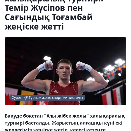
Темір Жүсіпов пен
Сағындық Тоғамбай
жеңіске жетті
Сурет: ҚР Туризм және спорт министрлігі
Бакуде бокстан "Ұлы жібек жолы" халықаралық
турнирі басталды. Жарыстың алғашқы күні екі
жерлесіміз жеңіске жетіп, келесі кезеңге