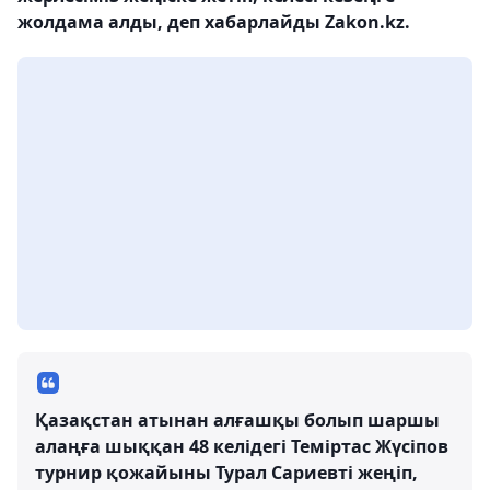
жолдама алды, деп хабарлайды Zakon.kz.
Қазақстан атынан алғашқы болып шаршы
алаңға шыққан 48 келідегі Теміртас Жүсіпов
турнир қожайыны Турал Сариевті жеңіп,