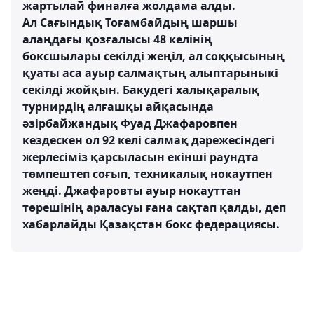
жартылай финалға жолдама алды.
Ал Сағындық Тоғамбайдың шаршы
алаңдағы қозғалысы 48 келінің
боксшылары секілді жеңіл, ал соққысының
қуаты аса ауыр салмақтың алыптарыныкі
секілді жойқын. Бакудегі халықаралық
турнирдің алғашқы айқасында
әзірбайжандық Фуад Джафаровпен
кездескен ол 92 келі салмақ дәрежесіндегі
жерлесіміз қарсыласын екінші раундта
төмпештеп соғып, техникалық нокаутпен
жеңді. Джафаровты ауыр нокауттан
төрешінің араласуы ғана сақтап қалды, деп
хабарлайды Қазақстан бокс федерациясы.