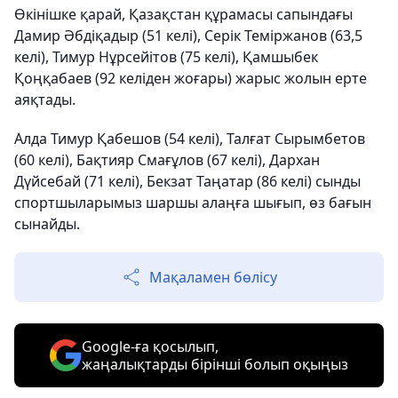
Өкінішке қарай, Қазақстан құрамасы сапындағы
Дамир Әбдіқадыр (51 келі), Серік Теміржанов (63,5
келі), Тимур Нұрсейітов (75 келі), Қамшыбек
Қоңқабаев (92 келіден жоғары) жарыс жолын ерте
аяқтады.
Алда Тимур Қабешов (54 келі), Талғат Сырымбетов
(60 келі), Бақтияр Смағұлов (67 келі), Дархан
Дүйсебай (71 келі), Бекзат Таңатар (86 келі) сынды
спортшыларымыз шаршы алаңға шығып, өз бағын
сынайды.
Мақаламен бөлісу
Google-ға қосылып,
жаңалықтарды бірінші болып оқыңыз